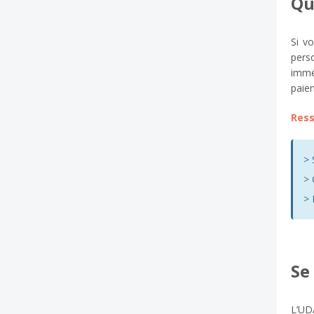
Qu
Si v
pers
immé
paiem
Ress
> 
> 
> 
Se
L’UDA