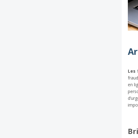
Ar
Les 
frau
en li
pers
d’urg
impor
Bri