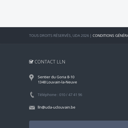
TOUS DROITS RÉSERVÉS, UDA 2026 |
CONDITIONS GÉNÉR
CONTACT LLN
Sentier du Goria 8-10
1348 Louvain-la-Neuve
Téléphone : 010 / 47 41 96
lln@uda-uclouvain.be