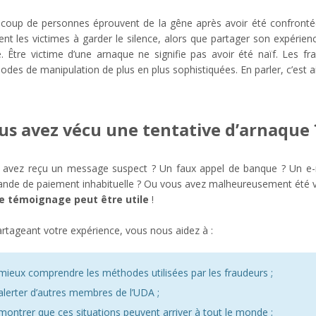
coup de personnes éprouvent de la gêne après avoir été confrontée
nt les victimes à garder le silence, alors que partager son expérie
. Être victime d’une arnaque ne signifie pas avoir été naïf. Les fra
des de manipulation de plus en plus sophistiquées. En parler, c’est ai
us avez vécu une tentative d’arnaque 
 avez reçu un message suspect ? Un faux appel de banque ? Un e
nde de paiement inhabituelle ? Ou vous avez malheureusement été vi
e témoignage peut être utile
!
rtageant votre expérience, vous nous aidez à :
mieux comprendre les méthodes utilisées par les fraudeurs ;
alerter d’autres membres de l’UDA ;
montrer que ces situations peuvent arriver à tout le monde ;