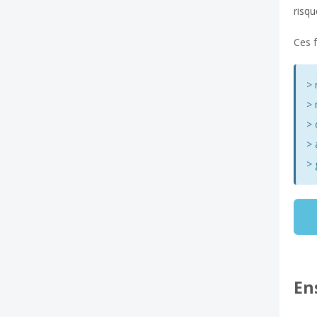
risqu
Ces 
> 
> 
> 
> 
> 
En