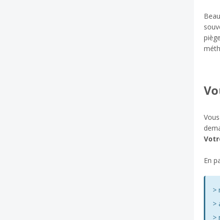
Beau
souve
piège
métho
Vo
Vous
dema
Votr
En pa
> 
> 
> 