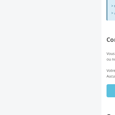
> 
> 
Co
Vous
ou n
Votre
Aucun