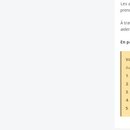
Les a
prend
À tra
aider
En p
Vo
Av
1
.
2
.
3
.
4
.
5
.