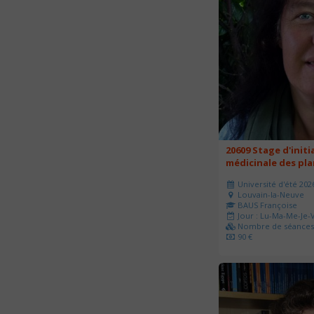
20609 Stage d'initi
médicinale des pl
Université d'été 202
Louvain-la-Neuve
BAUS Françoise
Jour : Lu-Ma-Me-Je-V
Nombre de séances 
90 €