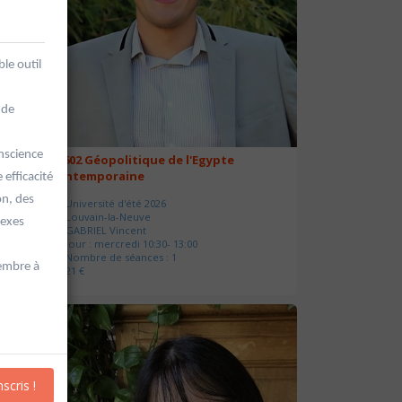
le outil
 de
nscience
20602 Géopolitique de l'Egypte
contemporaine
efficacité
on, des
Université d'été 2026
Louvain-la-Neuve
lexes
GABRIEL Vincent
Jour : mercredi 10:30- 13:00
Nombre de séances : 1
tembre à
21 €
nscris !