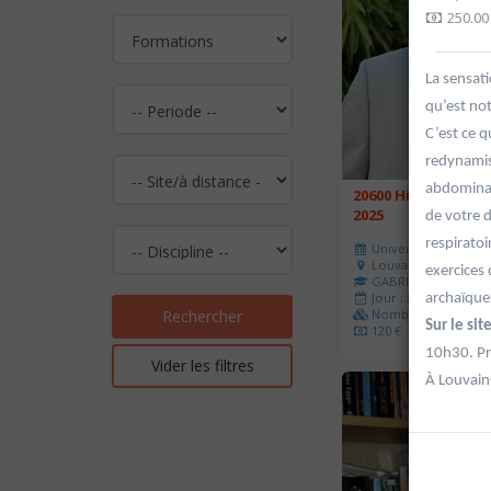
250.00
La sensati
qu’est not
C’est ce q
redynamis
abdominau
20600 Histoire de l
2025
de votre d
respiratoi
Université d'été 202
Louvain-la-Neuve
exercices 
GABRIEL Vincent
Jour : Lu-Ma-Me-Je-V
archaïqu
Nombre de séances 
Rechercher
Sur le si
120 €
10h30. Pr
Vider les filtres
À Louvain-