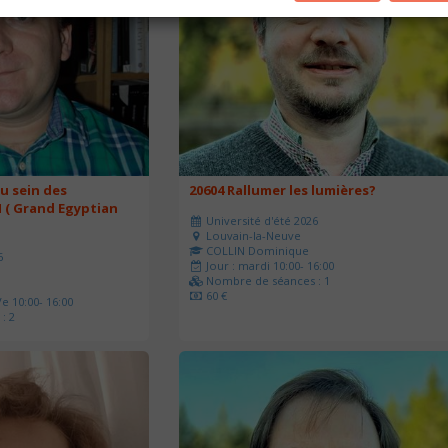
u sein des
20604 Rallumer les lumières?
 ( Grand Egyptian
Université d'été 2026
Louvain-la-Neuve
COLLIN Dominique
6
Jour : mardi 10:00- 16:00
Nombre de séances : 1
60 €
e 10:00- 16:00
: 2