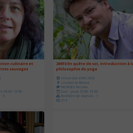
ation culinaire et
20610 En quête de soi, introduction à l
antes sauvages
philosophie du yoga
6
Université d'été 2026
Louvain-la-Neuve
MONSEU Nicolas
e 09:00- 13:00
Jour : jeudi 10:00- 12:00
: 3
Nombre de séances : 1
21 €