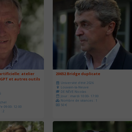
rtificielle: atelier
20652 Bridge duplicate
 GPT et autres outils
Université d'été 2026
Louvain-la-Neuve
DE NÈVE Nicolas
6
Jour : mardi 10:00- 17:00
Nombre de séances : 1
chel
50 €
e 09:00- 12:00
: 2