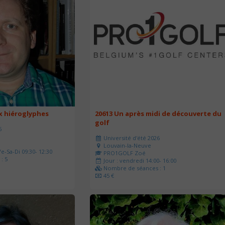
ux hiéroglyphes
20613 Un après midi de découverte du
golf
6
Université d'été 2026
Louvain-la-Neuve
e-Sa-Di 09:30- 12:30
PRO1GOLF Zoé
: 5
Jour : vendredi 14:00- 16:00
Nombre de séances : 1
45 €