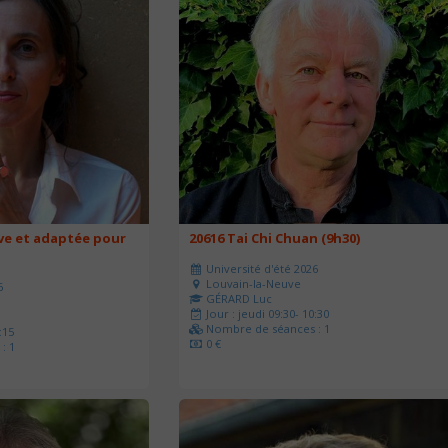
ve et adaptée pour
20616 Tai Chi Chuan (9h30)
Université d'été 2026
Louvain-la-Neuve
6
GÉRARD Luc
Jour : jeudi 09:30- 10:30
Nombre de séances : 1
:15
0 €
: 1