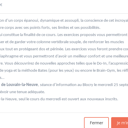
 €
on d’un corps épanoui, dynamique et assoupli, la conscience de cet incroyab
re corps avec ses points forts, ses limites et ses possibilités.
ui constitue la finalité de ce cours. Les exercices proposés vous permettront
er et de garder votre colonne vertébrale souple, de renforcer les muscles
x tout en protégeant dos et périnée. Les exercices vous feront prendre co
'Allemagne de 1871 à
20601 Géopolitique de l'énergie
iaphragme et vous permettront d’avoir un meilleur confort et une meilleure 
Université d'été 2026
re. Vous découvrirez de nouvelles approches telles que le Do-In, l’acupressi
Louvain-la-Neuve
6
GABRIEL Vincent
de yoga et la méthode Bates (pour les yeux) ou encore le Brain-Gym, les réf
Jour : Lu-Ma-Me-Je-Ve-Sa-Di 10:30- 13:00
Nombre de séances : 5
e 10:30- 13:00
es…
120 €
: 5
te de Louvain-la-Neuve
, séance d’information au Blocry le mercredi 25 sep
évoir une tenue adéquate.
la-Neuve, seul le cours du mercredi est ouvert aux nouveaux inscrits.
Fermer
Je m'i