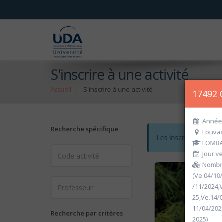
S'inscrire à une activité
Accueil
S'inscrire à une activité
17492 
Année 
Recherche spécifique
Louvai
Les inscriptions po
LOMBA
Jour ve
Nombre
(Ve.04/10
/11/2024,
25,Ve.14/
11/04/202
Recherche par critères
2025)