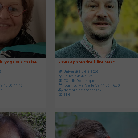
u yoga sur chaise
20607 Apprendre à lire Marc
6
Université d'été 2026
Louvain-la-Neuve
COLLIN Dominique
e 10:00- 11:15
Jour : Lu-Ma-Me-Je-Ve 14:00- 16:30
: 3
Nombre de séances : 2
51 €