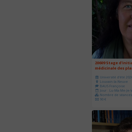
20609 Stage d'initi
médicinale des pl
Université d'été 202
Louvain-la-Neuve
BAUS Françoise
Jour : Lu-Ma-Me-Je-V
Nombre de séances 
90 €