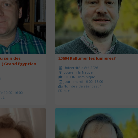
u sein des
20604 Rallumer les lumières?
 ( Grand Egyptian
Université d'été 2026
Louvain-la-Neuve
COLLIN Dominique
6
Jour : mardi 10:00- 16:00
Nombre de séances : 1
60 €
e 10:00- 16:00
: 2