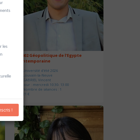
ur
ements
 les
on
20602 Géopolitique de l'Egypte
contemporaine
Université d'été 2026
Louvain-la-Neuve
turelle
GABRIEL Vincent
Jour : mercredi 10:30- 13:00
Nombre de séances : 1
21 €
nscris !