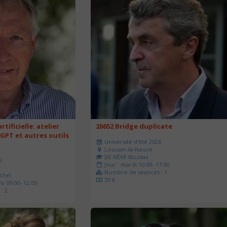
rtificielle: atelier
20652 Bridge duplicate
 GPT et autres outils
Université d'été 2026
Louvain-la-Neuve
DE NÈVE Nicolas
6
Jour : mardi 10:00- 17:00
Nombre de séances : 1
chel
50 €
e 09:00- 12:00
: 2