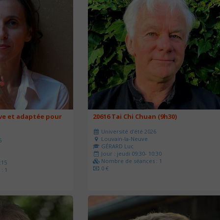
ve et adaptée pour
20616 Tai Chi Chuan (9h30)
Université d'été 2026
Louvain-la-Neuve
6
GÉRARD Luc
Jour : jeudi 09:30- 10:30
Nombre de séances : 1
:15
0 €
: 1