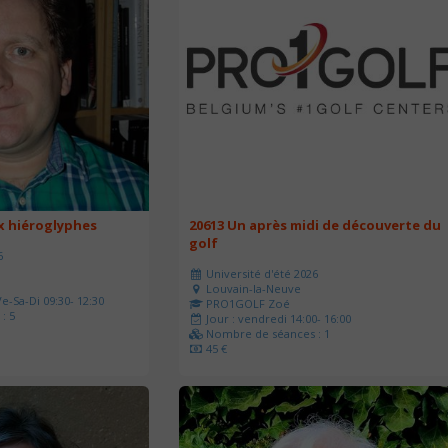
ux hiéroglyphes
20613 Un après midi de découverte du
golf
6
Université d'été 2026
Louvain-la-Neuve
e-Sa-Di 09:30- 12:30
PRO1GOLF Zoé
: 5
Jour : vendredi 14:00- 16:00
Nombre de séances : 1
45 €