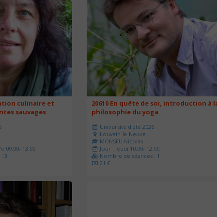
ation culinaire et
20610 En quête de soi, introduction à l
antes sauvages
philosophie du yoga
6
Université d'été 2026
Louvain-la-Neuve
MONSEU Nicolas
e 09:00- 13:00
Jour : jeudi 10:00- 12:00
: 3
Nombre de séances : 1
21 €