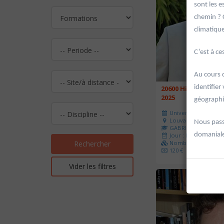
sont les e
chemin ? 
climatiqu
C’est à c
Au cours 
identifier
20600 Histoire de l
2025
géographi
Université d'été 202
Louvain-la-Neuve
Nous passe
GABRIEL Vincent
domaniale
Jour : Lu-Ma-Me-Je-V
Nombre de séances 
Rechercher
120 €
Vider les filtres