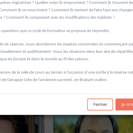
spèces migratrices ? Quelles voies ils empruntent ? Comment ils trouvent le
Comment ils se nourrissent ? Comment ils tentent de faire face aux chang
es ? Comment ils composent avec les modifications des habitats ?
es questions que ce cycle de formation se propose de répondre.
de six séances, nous aborderons les espèces concernées en commençant par
 visuellement et auditivement. Nous les situerons dans leur aire de répartiti
'Allemagne de 1871 à
20601 Géopolitique de l'énergie
que en Europe et dans le monde au fil des saisons.
Université d'été 2026
Louvain-la-Neuve
6
GABRIEL Vincent
rons de la salle de cours au terrain à l’occasion d’une sortie à la réserve na
Jour : Lu-Ma-Me-Je-Ve-Sa-Di 10:30- 13:00
Nombre de séances : 5
 de Genappe (site de l’ancienne sucrerie), en Brabant wallon.
e 10:30- 13:00
120 €
: 5
Fermer
Je m'i