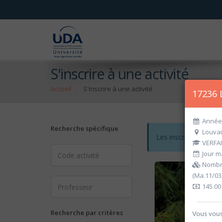
S'inscrire à une activité
Accueil
S'inscrire à une activité
17236 
Année 
Recherche spécifique
Louvai
Les inscriptions po
VERFAI
Jour ma
Nombre
(Ma.11/03
145.00
Recherche par critères
Vous vous