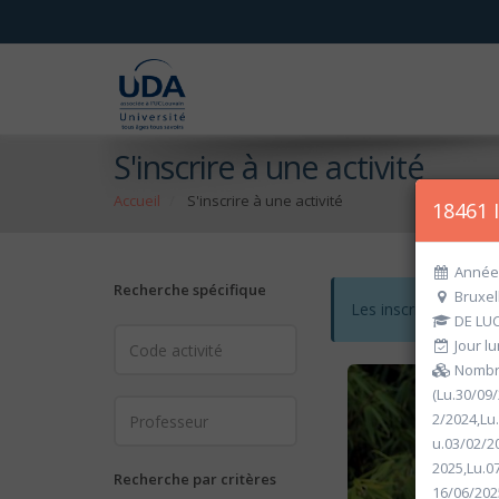
S'inscrire à une activité
Accueil
S'inscrire à une activité
18461 
Année 
Recherche spécifique
Bruxel
Les inscriptions po
DE LUC
Jour lu
Nombre
(Lu.30/09
2/2024,Lu
u.03/02/2
2025,Lu.0
Recherche par critères
16/06/202