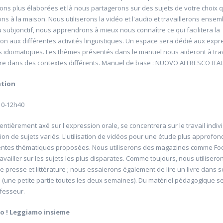
ions plus élaborées et là nous partagerons sur des sujets de votre choix
ns à la maison. Nous utiliserons la vidéo et l'audio et travaillerons ensem
u subjonctif, nous apprendrons à mieux nous connaître ce qui facilitera la
tion aux différentes activités linguistiques. Un espace sera dédié aux exp
 idiomatiques. Les thèmes présentés dans le manuel nous aideront à trava
re dans des contextes différents. Manuel de base : NUOVO AFFRESCO ITA
ation
10-12h40
ux hiéroglyphes
20613 Un après midi de découverte du
golf
entièrement axé sur l'expression orale, se concentrera sur le travail indivi
6
ion de sujets variés. L'utilisation de vidéos pour une étude plus approfon
Université d'été 2026
Louvain-la-Neuve
rentes thématiques proposées. Nous utiliserons des magazines comme Fo
e-Sa-Di 09:30- 12:30
PRO1GOLF Zoé
: 5
availler sur les sujets les plus disparates. Comme toujours, nous utilisero
Jour : vendredi 14:00- 16:00
Nombre de séances : 1
e presse et littérature ; nous essaierons également de lire un livre dans 
45 €
té (une petite partie toutes les deux semaines). Du matériel pédagogique s
ofesseur.
mo
!
Leggiamo
insieme