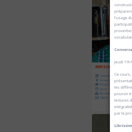
construct
préparero
l'usage d
participa
proverbes
vocabulai
Convers
jeudi 11h
20612 Initiation a
Ce cours, 
Université d'été 202
Louvain-la-Neuve
présentat
POLET Sébastien
les diffé
Jour : Lu-Ma-Me-Je-V
Nombre de séances 
pouvoir tr
140 €
lectures d
intégrali
par le pr
Librissi