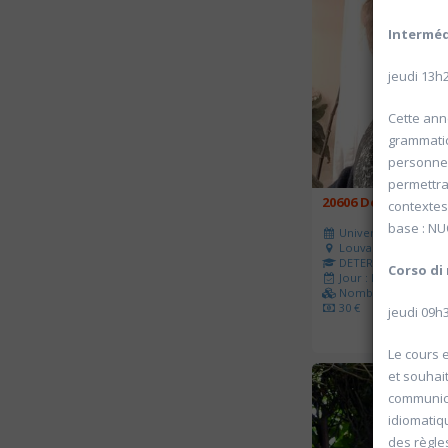
Interméd
jeudi 13h
Cette ann
grammatic
personnel
permettra 
20606 Découverte d
contextes
base : N
Université d'été 202
Louvain-la-Neuve
DETERVILLE Nadine
Corso
di
Jour : Lu-Ma-Me-Je-V
Nombre de séances 
30 €
jeudi 09h
Le cours 
et souhait
communicat
idiomatiq
des règle