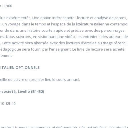
0-11h00
plus expérimentés, Une option intéressante : lecture et analyse de contes, 
, un voyage dans le temps et l'espace de la littérature italienne contempo
onde dans une histoire courte, rapide et précise avec des personnages
les. Nous suivrons, en visionnant une vidéo, les entretiens des auteurs de
e. Cette activité sera alternée avec des lectures d'articles au tirage récent. 
pédagogique sera fourni par l'enseignant. Le livre de lecture sera acheté
llement.
'ITALIEN
OPTIONNELS
ve et adaptée pour
20616 Tai Chi Chuan (9h30)
Université d'été 2026
seillé de suivre en premier lieu le cours annuel.
Louvain-la-Neuve
6
GÉRARD Luc
Jour : jeudi 09:30- 10:30
 società. Livello (B1-B2)
Nombre de séances : 1
:15
0 €
: 1
h10-12h40
acontée à travers les moments et événements clés qui ont écrit l'histoire d