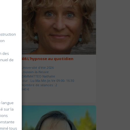
struction
ion
on des
20608 L'hypnose au quotidien
anuel de
Université d'été 2026
Louvain-la-Neuve
ZAMMATTEO Nathalie
Jour : Lu-Ma-Me-Je-Ve 09:00- 16:30
Nombre de séances : 2
140 €
e langue
é sur la
sions
onstante
rminé tous