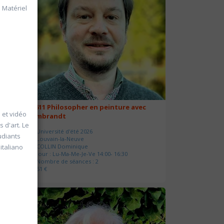
. Matériel
a
20611 Philosopher en peinture avec
o et vidéo
Rembrandt
 d'art. Le
Université d'été 2026
udiants
Louvain-la-Neuve
COLLIN Dominique
italiano
Jour : Lu-Ma-Me-Je-Ve 14:00- 16:30
Nombre de séances : 2
51 €