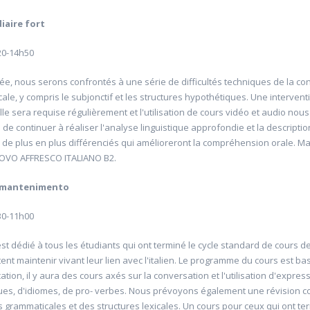
iaire
fort
20-14h50
ée, nous serons confrontés à une série de difficultés techniques de la con
ale, y compris le subjonctif et les structures hypothétiques. Une intervent
le sera requise régulièrement et l'utilisation de cours vidéo et audio nous
de continuer à réaliser l'analyse linguistique approfondie et la descripti
u yoga sur chaise
20607 Apprendre à lire Marc
 de plus en plus différenciés qui amélioreront la compréhension orale. M
UOVO AFFRESCO ITALIANO B2.
6
Université d'été 2026
Louvain-la-Neuve
COLLIN Dominique
mantenimento
e 10:00- 11:15
Jour : Lu-Ma-Me-Je-Ve 14:00- 16:30
: 3
Nombre de séances : 2
51 €
30-11h00
est dédié à tous les étudiants qui ont terminé le cycle standard de cours d
ent maintenir vivant leur lien avec l'italien. Le programme du cours est bas
ion, il y aura des cours axés sur la conversation et l'utilisation d'expres
ues, d'idiomes, de pro- verbes. Nous prévoyons également une révision c
s grammaticales et des structures lexicales. Un cours pour ceux qui ont te