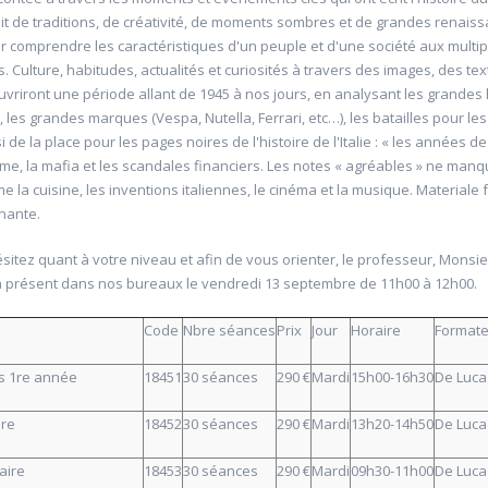
it de traditions, de créativité, de moments sombres et de grandes renais
r comprendre les caractéristiques d'un peuple et d'une société aux multip
. Culture, habitudes, actualités et curiosités à travers des images, des tex
uvriront une période allant de 1945 à nos jours, en analysant les grandes 
, les grandes marques (Vespa, Nutella, Ferrari, etc…), les batailles pour les d
 de la place pour les pages noires de l'histoire de l'Italie : « les années d
isme, la mafia et les scandales financiers. Les notes « agréables » ne man
 la cuisine, les inventions italiennes, le cinéma et la musique. Materiale 
gnante.
ésitez quant à votre niveau et afin de vous orienter, le professeur, Monsie
rtificielle: atelier
20652 Bridge duplicate
a présent dans nos bureaux le vendredi 13 septembre de 11h00 à 12h00.
 GPT et autres outils
Université d'été 2026
Louvain-la-Neuve
Code
Nbre séances
Prix
Jour
Horaire
Formate
DE NÈVE Nicolas
6
Jour : mardi 10:00- 17:00
Nombre de séances : 1
s 1re année
18451
30 séances
290 €
Mardi
15h00-16h30
De Luca
chel
50 €
e 09:00- 12:00
: 2
ire
18452
30 séances
290 €
Mardi
13h20-14h50
De Luca
aire
18453
30 séances
290 €
Mardi
09h30-11h00
De Luca