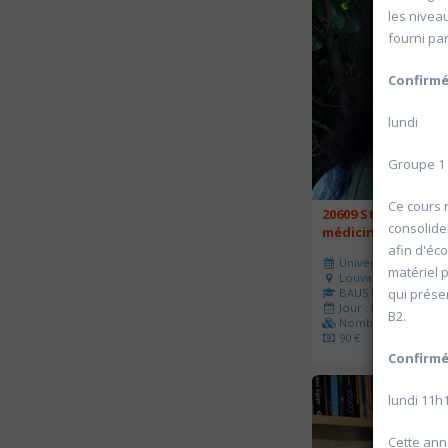
les niveau
fourni par
Confirm
lundi
Groupe 1 
Ce cours 
20609 Stage d'initi
consolider
médicinale des pl
afin d'éco
Université d'été 202
matériel 
Louvain-la-Neuve
BAUS Françoise
qui prése
Jour : Lu-Ma-Me-Je-V
B2.
Nombre de séances 
90 €
Confirm
lundi 11h
Cette ann