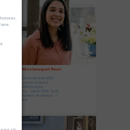
histoires
raine.
Le
20650 Le bouquet fleuri
Université d'été 2026
Louvain-la-Neuve
DENIS Evelyne
Jour : mardi 14:00- 16:30
Nombre de séances : 1
60 €
u pays. Un