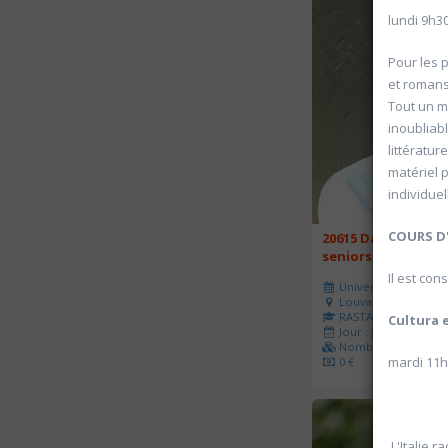
lundi 9h3
Pour les 
et romans
Tout un m
inoubliab
littératur
matériel 
individue
COURS
D
20615 Danse créati
seniors
Il est con
Université d'été 202
Louvain-la-Neuve
RASTALDI Manuela
Cultura e
Jour : jeudi 15:00- 16
Nombre de séances 
mardi 11
0 €
L'Italie r