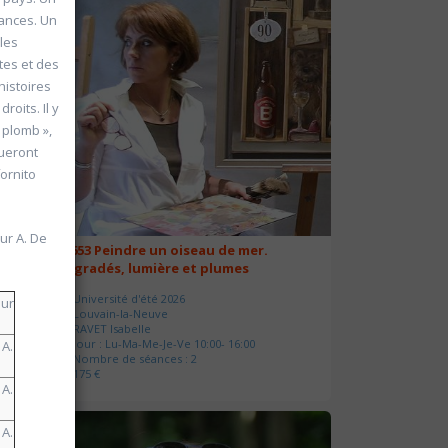
sances. Un
les
tes et des
histoires
roits. Il y
e plomb »,
queront
fornito
ur A. De
20653 Peindre un oiseau de mer.
Dégradés, lumière et plumes
Université d'été 2026
ur
Louvain-la-Neuve
RAVET Isabelle
Jour : Lu-Ma-Me-Je-Ve 10:00- 16:00
 A.
Nombre de séances : 2
175 €
 A.
 A.