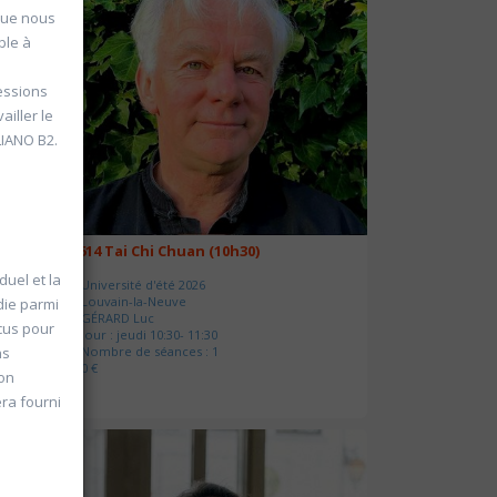
 que nous
ble à
ressions
iller le
LIANO B2.
20614 Tai Chi Chuan (10h30)
duel et la
Université d'été 2026
Louvain-la-Neuve
die parmi
GÉRARD Luc
cus pour
Jour : jeudi 10:30- 11:30
Nombre de séances : 1
ns
0 €
son
era fourni