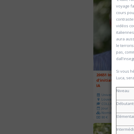
voyage fa
cours pou
contrastes
vidéos co
italiennes
aura aussi
le terror
pas, comme
dall'inse
Si vous h
20651 Intelligence a
Luca, ser
d'initiation à Chat
IA
Niveau
Université d'été 202
Louvain-la-Neuve
Débutant
COLLIGNON Jean-Mi
Jour : Lu-Ma-Me-Je-V
Nombre de séances 
Elémenta
80 €
Intermédi