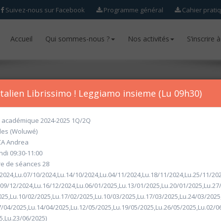
Suivez-nous sur Facebook
Programme général
Cahier prati
Accueil
Accueil
Qui sommes-nous ?
Qui sommes-nous ?
Nos activités
Nos activités
S’inscrire 
S’inscrire 
Italien Librissimo ! Leggiamo insieme (Lu 09h30)
académique 2024-2025 1Q/2Q
les (Woluwé)
ur l'année académique 2026-2027 seront ouvertes
à partir du mercr
A Andrea
ndi 09:30-11:00
 de séances 28
/2024,Lu.07/10/2024,Lu.14/10/2024,Lu.04/11/2024,Lu.18/11/2024,Lu.25/11/202
.09/12/2024,Lu.16/12/2024,Lu.06/01/2025,Lu.13/01/2025,Lu.20/01/2025,Lu.27
025,Lu.10/02/2025,Lu.17/02/2025,Lu.10/03/2025,Lu.17/03/2025,Lu.24/03/2025
7/04/2025,Lu.14/04/2025,Lu.12/05/2025,Lu.19/05/2025,Lu.26/05/2025,Lu.02/0
5,Lu.23/06/2025)