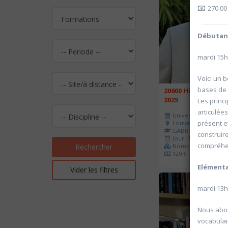
270.00
Débutant
mardi 15
Voici un 
bases de 
20600 Histoire de l
2025
Les princi
articulées
Université d'été 202
présent e
Louvain-la-Neuve
GABRIEL Vincent
construire
Jour : Lu-Ma-Me-Je-V
compréhen
Nombre de séances 
Rechercher
120 €
Elémenta
Vider les filtres
mardi 13
Nous abor
vocabulair