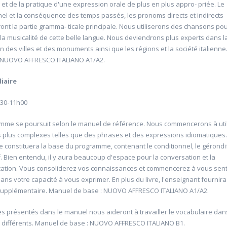
 et de la pratique d'une expression orale de plus en plus appro- priée. Le
nel et la conséquence des temps passés, les pronoms directs et indirects
ront la partie gramma- ticale principale. Nous utiliserons des chansons po
la musicalité de cette belle langue. Nous deviendrons plus experts dans l
n des villes et des monuments ainsi que les régions et la société italienn
: NUOVO AFFRESCO ITALIANO A1/A2.
iaire
u sein des
20604 Rallumer les lumières?
h30-11h00
 ( Grand Egyptian
Université d'été 2026
Louvain-la-Neuve
mme se poursuit selon le manuel de référence. Nous commencerons à util
COLLIN Dominique
6
s plus complexes telles que des phrases et des expressions idiomatiques.
Jour : mardi 10:00- 16:00
Nombre de séances : 1
 constituera la base du programme, contenant le conditionnel, le gérondif
60 €
e 10:00- 16:00
f. Bien entendu, il y aura beaucoup d'espace pour la conversation et la
: 2
tion. Vous consoliderez vos connaissances et commencerez à vous senti
ans votre capacité à vous exprimer. En plus du livre, l'enseignant fournir
supplémentaire. Manuel de base : NUOVO AFFRESCO ITALIANO A1/A2.
s présentés dans le manuel nous aideront à travailler le vocabulaire dan
 différents. Manuel de base : NUOVO AFFRESCO ITALIANO B1.