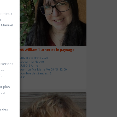
ur mieux
a
e. Manuel
20605 William Turner et le paysage
Université d'été 2026
Louvain-la-Neuve
iser des
DUBOIS Anne
 La
Jour : Lu-Ma-Me-Je-Ve 09:45- 12:00
Nombre de séances : 2
,
42 €
r plus
a du
s des