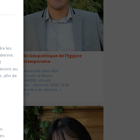
re les
alienne.
20602 Géopolitique de l'Egypte
contemporaine
t
gaisons au
Université d'été 2026
, afin de
Louvain-la-Neuve
GABRIEL Vincent
Jour : mercredi 10:30- 13:00
Nombre de séances : 1
21 €
du
tes