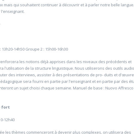
x mais qui souhaitent continuer à découvrir et à parler notre belle langue
 l'enseignant.
é
: 13h20-14h50 Groupe 2 : 15h00-16h30
renforcera les notions déjà apprises dans les niveaux des précédents et
ation culinaire et
20610 En quête de soi, introduction à l
a l'utilisation de la structure linguistique. Nous utiliserons des outils audi
antes sauvages
philosophie du yoga
uter des interviews, assister à des présentations de pro- duits et d'œuvres
6
Université d'été 2026
pédagogique sera fourni en partie par l'enseignant et en partie par des ét
Louvain-la-Neuve
MONSEU Nicolas
nteront un sujet choisi chaque semaine. Manuel de base : Nuovo Affresco 
e 09:00- 13:00
Jour : jeudi 10:00- 12:00
: 3
Nombre de séances : 1
21 €
é
fort
10-12h40
ée les thèmes commenceront à devenir plus complexes, on utilisera des