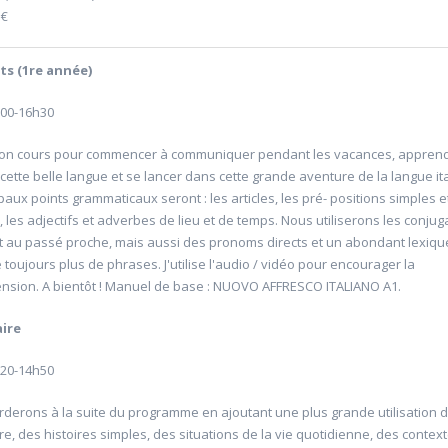
 €
s (1
re
année)
h00-16h30
bon cours pour commencer à communiquer pendant les vacances, apprend
cette belle langue et se lancer dans cette grande aventure de la langue it
'Allemagne de 1871 à
20601 Géopolitique de l'énergie
paux points grammaticaux seront : les articles, les pré- positions simples e
Université d'été 2026
, les adjectifs et adverbes de lieu et de temps. Nous utiliserons les conju
Louvain-la-Neuve
6
GABRIEL Vincent
t au passé proche, mais aussi des pronoms directs et un abondant lexique
Jour : Lu-Ma-Me-Je-Ve-Sa-Di 10:30- 13:00
 toujours plus de phrases. J'utilise l'audio / vidéo pour encourager la
Nombre de séances : 5
e 10:30- 13:00
120 €
sion. A bientôt ! Manuel de base : NUOVO AFFRESCO ITALIANO A1.
: 5
ire
h20-14h50
derons à la suite du programme en ajoutant une plus grande utilisation 
e, des histoires simples, des situations de la vie quotidienne, des contex