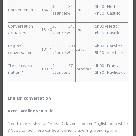
30
345
13h20 –
Hector
Conversation
20600 Histoire de l'Allemagne de 1871 à 2025
18439
Jeudi
séances
€
14h50
Castillo
Université d'été 2026
Louvain-la-Neuve
Conversation
30
345
15h00 –
Hector
GABRIEL Vincent
18440
Jeudi
actualités
séances
€
16h30
Castillo
Jour : Lu-Ma-Me-Je-Ve 10:30- 13:00
Nombre de séances : 5
120 €
English
26
290
14h00 –
Caroline
18441
Lundi
conversation
séances
€
15h30
van Hille
"Let's have a
9
87
11h00 –
Franca
18042
Vendredi
natter !"
séances
€
12h30
Pavlicevic
English conversation
Avec Caroline van Hille
Need to refresh your English ? Haven't spoken English for a while
? Need to feel more confident when travelling, working, and