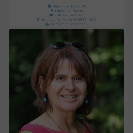
Université d'été 2026
Louvain-la-Neuve
FONSNY Laurence
Jour : Lu-Ma-Me-Je-Ve 09:30- 16:00
Nombre de séances : 3
190 €