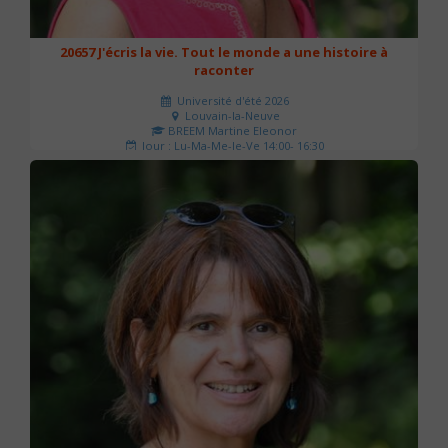
20657 J'écris la vie. Tout le monde a une histoire à
raconter
Université d'été 2026
Louvain-la-Neuve
BREEM Martine Eleonor
Jour : Lu-Ma-Me-Je-Ve 14:00- 16:30
Nombre de séances : 3
75 €