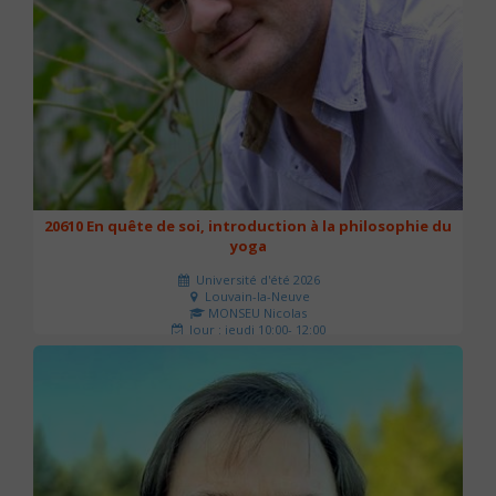
20610 En quête de soi, introduction à la philosophie du
yoga
Université d'été 2026
Louvain-la-Neuve
MONSEU Nicolas
Jour : jeudi 10:00- 12:00
Nombre de séances : 1
21 €