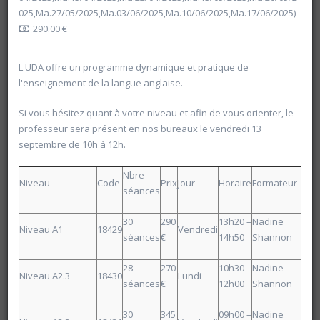
025,Ma.27/05/2025,Ma.03/06/2025,Ma.10/06/2025,Ma.17/06/2025)
290.00 €
L'UDA offre un programme dynamique et pratique de
l'enseignement de la langue anglaise.
Si vous hésitez quant à votre niveau et afin de vous orienter, le
professeur sera présent en nos bureaux le vendredi 13
septembre de 10h à 12h.
Nbre
Niveau
Code
Prix
Jour
Horaire
Formateur
séances
30
290
13h20 –
Nadine
Niveau A1
18429
Vendredi
séances
€
14h50
Shannon
Rechercher
28
270
10h30 –
Nadine
Niveau A2.3
18430
Lundi
Vider les filtres
séances
€
12h00
Shannon
30
345
09h00 –
Nadine