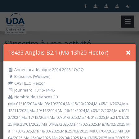
S'inscrire à une activité
×
18433 Anglais B2.1 (Ma 13h20 Hector)
Accueil
S'inscrire à une activité
Année académique 2024-2025 1Q/2Q
Bruxelles (Woluwé)
Recherche spécifique
CASTILLO Hector
Jour mardi 13:15-14:45
Nombre de séances 30
(Ma.01/10/2024,Ma.08/10/2024,Ma.15/10/2024,Ma.05/11/2024,Ma.
12/11/2024,Ma.19/11/2024,Ma.26/11/2024,Ma.03/12/2024,Ma.10/1
2/2024,Ma.17/12/2024,Ma.07/01/2025,Ma.14/01/2025,Ma.21/01/20
25,Ma.28/01/2025,Ma.04/02/2025,Ma.11/02/2025,Ma.18/02/2025,M
a.11/03/2025,Ma.18/03/2025,Ma.25/03/2025,Ma.01/04/2025,Ma.08/
Recherche par critères
04/2025,Ma.15/04/2025,Ma.22/04/2025,Ma.13/05/2025,Ma.20/05/2