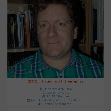
20612 Initiation aux hiéroglyphes
Université d'été 2026
Louvain-la-Neuve
POLET Sébastien
Jour : Lu-Ma-Me-Je-Ve-Sa-Di 09:30- 12:30
Nombre de séances : 5
140 €