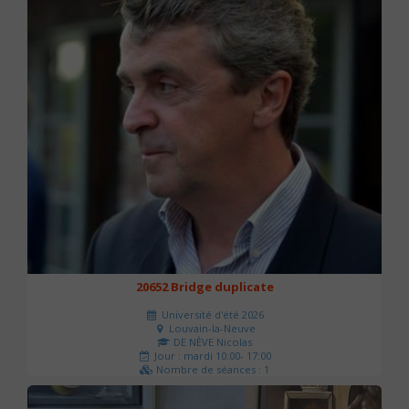
20652 Bridge duplicate
Université d'été 2026
Louvain-la-Neuve
DE NÈVE Nicolas
Jour : mardi 10:00- 17:00
Nombre de séances : 1
50 €