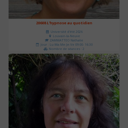
20608 L'hypnose au quotidien
Université d'été 2026
Louvain-la-Neuve
ZAMMATTEO Nathalie
Jour : Lu-Ma-Me-Je-Ve 09:00- 16:30
Nombre de séances : 2
140 €