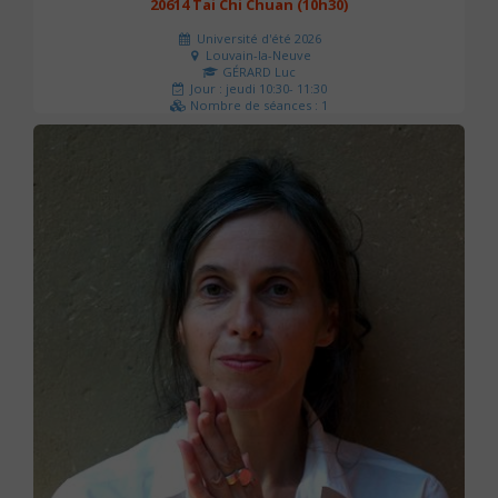
20614 Tai Chi Chuan (10h30)
Université d'été 2026
Louvain-la-Neuve
GÉRARD Luc
Jour : jeudi 10:30- 11:30
Nombre de séances : 1
0 €