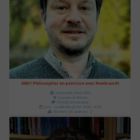
20611 Philosopher en peinture avec Rembrandt
Université d'été 2026
Louvain-la-Neuve
COLLIN Dominique
Jour : Lu-Ma-Me-Je-Ve 14:00- 16:30
Nombre de séances : 2
51 €