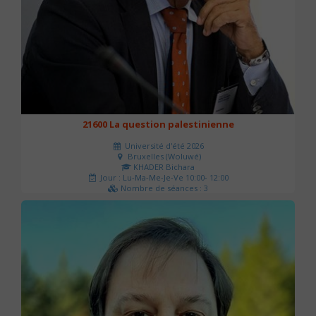
21600 La question palestinienne
Université d'été 2026
Bruxelles (Woluwé)
KHADER Bichara
Jour : Lu-Ma-Me-Je-Ve 10:00- 12:00
Nombre de séances : 3
63 €