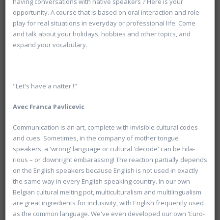
having conversations with native speakers ? Here is your
opportunity. A course that is based on oral interaction and role-
play for real situations in everyday or professional life. Come
and talk about your holidays, hobbies and other topics, and
expand your vocabulary.
20601 Géopolitique de l'énergie
Université d'été 2026
Louvain-la-Neuve
GABRIEL Vincent
Jour : Lu-Ma-Me-Je-Ve-Sa-Di 10:30- 13:00
"Let's have a natter !"
Nombre de séances : 5
120 €
Avec
Franca
Pavlicevic
Communication is an art, complete with invisible cultural codes
and cues. Sometimes, in the company of mother tongue
speakers, a 'wrong' language or cultural 'decode' can be hila-
rious – or downright embarassing! The reaction partially depends
on the English speakers because English is not used in exactly
the same way in every English speaking country. In our own
Belgian cultural melting pot, multiculturalism and multilingualism
are great ingredients for inclusivity, with English frequently used
as the common language. We've even developed our own 'Euro-