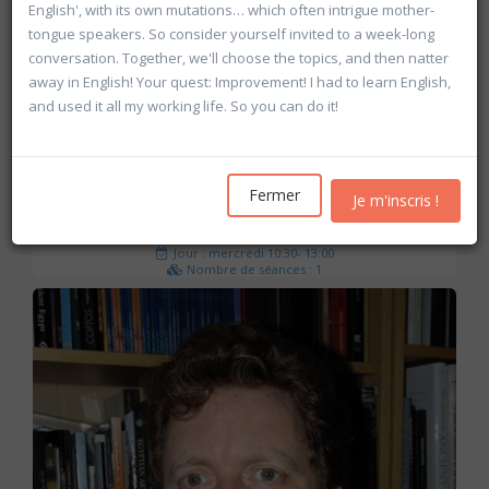
English', with its own mutations… which often intrigue mother-
tongue speakers. So consider yourself invited to a week-long
conversation. Together, we'll choose the topics, and then natter
away in English! Your quest: Improvement! I had to learn English,
and used it all my working life. So you can do it!
20602 Géopolitique de l'Egypte contemporaine
Fermer
Je m'inscris !
Université d'été 2026
Louvain-la-Neuve
GABRIEL Vincent
Jour : mercredi 10:30- 13:00
Nombre de séances : 1
21 €