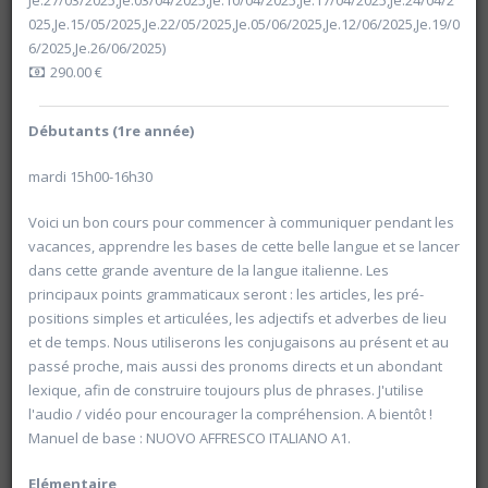
Je.27/03/2025,Je.03/04/2025,Je.10/04/2025,Je.17/04/2025,Je.24/04/2
025,Je.15/05/2025,Je.22/05/2025,Je.05/06/2025,Je.12/06/2025,Je.19/0
6/2025,Je.26/06/2025)
290.00 €
Débutants (1
re
année)
mardi 15h00-16h30
Voici un bon cours pour commencer à communiquer pendant les
vacances, apprendre les bases de cette belle langue et se lancer
dans cette grande aventure de la langue italienne. Les
principaux points grammaticaux seront : les articles, les pré-
positions simples et articulées, les adjectifs et adverbes de lieu
et de temps. Nous utiliserons les conjugaisons au présent et au
passé proche, mais aussi des pronoms directs et un abondant
Rechercher
lexique, afin de construire toujours plus de phrases. J'utilise
l'audio / vidéo pour encourager la compréhension. A bientôt !
Vider les filtres
Manuel de base : NUOVO AFFRESCO ITALIANO A1.
Elémentaire