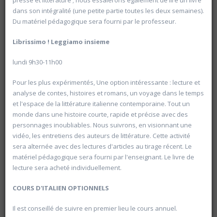
presse et littérature ; nous essaierons également de lire un livre
dans son intégralité (une petite partie toutes les deux semaines).
Du matériel pédagogique sera fourni par le professeur.
Librissimo
!
Leggiamo
insieme
lundi 9h30-11h00
Pour les plus expérimentés, Une option intéressante : lecture et
analyse de contes, histoires et romans, un voyage dans le temps
et l'espace de la littérature italienne contemporaine. Tout un
monde dans une histoire courte, rapide et précise avec des
personnages inoubliables. Nous suivrons, en visionnant une
vidéo, les entretiens des auteurs de littérature. Cette activité
20604 Rallumer les lumières?
sera alternée avec des lectures d'articles au tirage récent. Le
Université d'été 2026
matériel pédagogique sera fourni par l'enseignant. Le livre de
Louvain-la-Neuve
COLLIN Dominique
lecture sera acheté individuellement.
Jour : mardi 10:00- 16:00
Nombre de séances : 1
60 €
COURS
D'ITALIEN
OPTIONNELS
Il est conseillé de suivre en premier lieu le cours annuel.