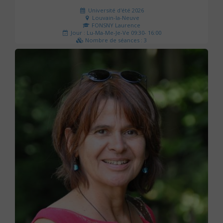
Université d'été 2026
Louvain-la-Neuve
FONSNY Laurence
Jour : Lu-Ma-Me-Je-Ve 09:30- 16:00
Nombre de séances : 3
190 €