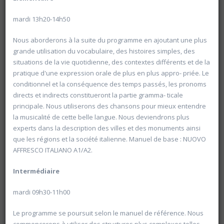
Les inscriptions pour l'année académique 2026-2027
seront ouvertes
à partir du mercredi 19 août
mardi 13h20-14h50
Nous aborderons à la suite du programme en ajoutant une plus
grande utilisation du vocabulaire, des histoires simples, des
situations de la vie quotidienne, des contextes différents et de la
pratique d'une expression orale de plus en plus appro- priée. Le
conditionnel et la conséquence des temps passés, les pronoms
directs et indirects constitueront la partie gramma- ticale
principale. Nous utiliserons des chansons pour mieux entendre
la musicalité de cette belle langue. Nous deviendrons plus
experts dans la description des villes et des monuments ainsi
que les régions et la société italienne. Manuel de base : NUOVO
AFFRESCO ITALIANO A1/A2.
Intermédiaire
mardi 09h30-11h00
Le programme se poursuit selon le manuel de référence. Nous