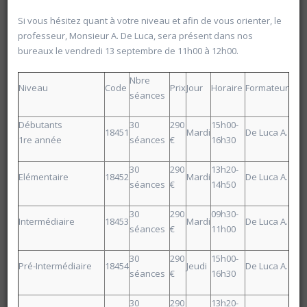
Si vous hésitez quant à votre niveau et afin de vous orienter, le
professeur, Monsieur A. De Luca, sera présent dans nos
bureaux le vendredi 13 septembre de 11h00 à 12h00.
Nbre
Niveau
Code
Prix
Jour
Horaire
Formateur
séances
Débutants
30
290
15h00-
18451
Mardi
De Luca A.
1re année
séances
€
16h30
30
290
13h20-
Elémentaire
18452
Mardi
De Luca A.
séances
€
14h50
30
290
09h30-
Intermédiaire
18453
Mardi
De Luca A.
séances
€
11h00
30
290
15h00-
Pré-Intermédiaire
18454
Jeudi
De Luca A.
séances
€
16h30
20606 Découverte du yoga sur chaise
Université d'été 2026
30
290
13h20-