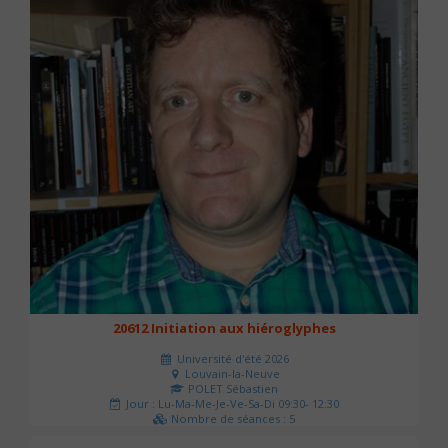
20612 Initiation aux hiéroglyphes
Université d'été 2026
Louvain-la-Neuve
POLET Sébastien
Jour : Lu-Ma-Me-Je-Ve-Sa-Di 09:30- 12:30
Nombre de séances : 5
140 €