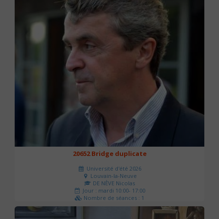
20652 Bridge duplicate
Université d'été 2026
Louvain-la-Neuve
DE NÈVE Nicolas
Jour : mardi 10:00- 17:00
Nombre de séances : 1
50 €