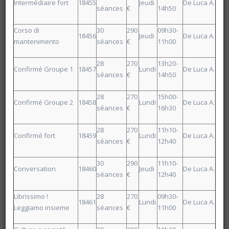
Louvain-la-Neuve
Intermédiaire fort
18455
Jeudi
De Luca A.
séances
€
14h50
DETERVILLE Nadine
Jour : Lu-Ma-Me-Je-Ve 10:00- 11:15
Nombre de séances : 3
Corso di
30
290
09h30-
30 €
18456
Jeudi
De Luca A.
mantenimento
séances
€
11h00
28
270
13h20-
Confirmé Groupe 1
18457
Lundi
De Luca A.
séances
€
14h50
28
270
15h00-
Confirmé Groupe 2
18458
Lundi
De Luca A.
séances
€
16h30
28
270
11h10-
Confirmé fort
18459
Lundi
De Luca A.
séances
€
12h40
30
290
11h10-
Conversation
18460
Jeudi
De Luca A.
séances
€
12h40
Librissimo !
28
270
09h30-
18461
Lundi
De Luca A.
Leggiamo insieme
séances
€
11h00