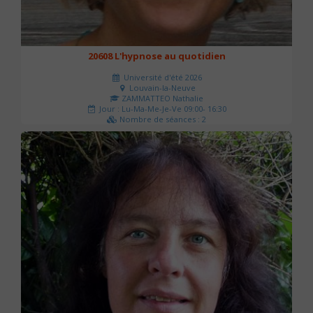
20608 L'hypnose au quotidien
Université d'été 2026
Louvain-la-Neuve
ZAMMATTEO Nathalie
Jour : Lu-Ma-Me-Je-Ve 09:00- 16:30
Nombre de séances : 2
140 €