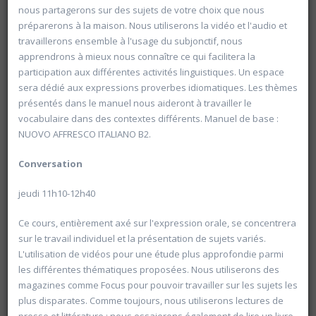
nous partagerons sur des sujets de votre choix que nous
préparerons à la maison. Nous utiliserons la vidéo et l'audio et
travaillerons ensemble à l'usage du subjonctif, nous
apprendrons à mieux nous connaître ce qui facilitera la
participation aux différentes activités linguistiques. Un espace
sera dédié aux expressions proverbes idiomatiques. Les thèmes
présentés dans le manuel nous aideront à travailler le
vocabulaire dans des contextes différents. Manuel de base :
NUOVO AFFRESCO ITALIANO B2.
20603 Promenade au sein des collections du GEM (
Conversation
Grand Egyptian Museum)
Université d'été 2026
jeudi 11h10-12h40
Louvain-la-Neuve
POLET Sébastien
Jour : Lu-Ma-Me-Je-Ve 10:00- 16:00
Ce cours, entièrement axé sur l'expression orale, se concentrera
Nombre de séances : 2
sur le travail individuel et la présentation de sujets variés.
80 €
L'utilisation de vidéos pour une étude plus approfondie parmi
les différentes thématiques proposées. Nous utiliserons des
magazines comme Focus pour pouvoir travailler sur les sujets les
plus disparates. Comme toujours, nous utiliserons lectures de