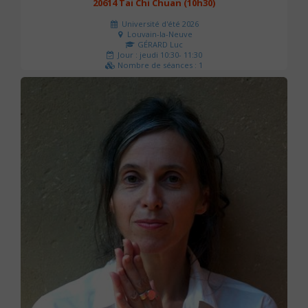
20614 Tai Chi Chuan (10h30)
Université d'été 2026
Louvain-la-Neuve
GÉRARD Luc
Jour : jeudi 10:30- 11:30
Nombre de séances : 1
0 €