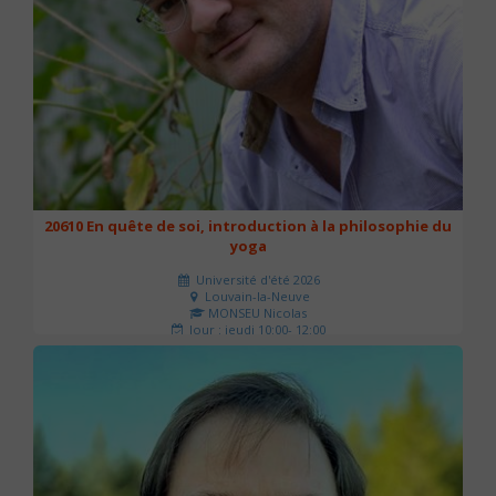
20610 En quête de soi, introduction à la philosophie du
yoga
Université d'été 2026
Louvain-la-Neuve
MONSEU Nicolas
Jour : jeudi 10:00- 12:00
Nombre de séances : 1
21 €