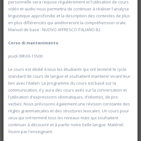
personnelle sera requise régulièrement et l'utilisation de cours
vidéo et audio nous permettra de continuer à réaliser l'analyse
linguistique approfondie et la description des contextes de plus
en plus différenciés qui amélioreront la compréhension orale.
Manuel de base : NUOVO AFFRESCO ITALIANO B2.
20601 Géopolitique de l'énergie
Université d'été 2026
Corso
di
mantenimento
Louvain-la-Neuve
GABRIEL Vincent
Jour : Lu-Ma-Me-Je-Ve-Sa-Di 10:30- 13:00
jeudi 09h30-11h00
Nombre de séances : 5
120 €
Le cours est dédié à tous les étudiants qui ont terminé le cycle
standard de cours de langue et souhaitent maintenir vivant leur
lien avec l'italien. Le programme du cours est basé sur la
communication, il y aura des cours axés sur la conversation et
l'utilisation d'expressions idiomatiques, d'idiomes, de pro-
verbes. Nous prévoyons également une révision constante des
règles grammaticales et des structures lexicales. Un cours pour
ceux qui ont terminé tous les niveaux mais qui souhaitent
continuer à découvrir et à parler notre belle langue. Matériel
fourni par l'enseignant.