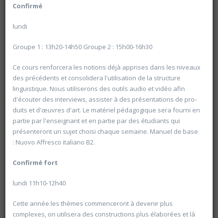
Confirmé
lundi
Groupe 1 : 13h20-14h50 Groupe 2 : 15h00-16h30
Ce cours renforcera les notions déjà apprises dans les niveaux
20602 Géopolitique de l'Egypte contemporaine
des précédents et consolidera l'utilisation de la structure
linguistique. Nous utiliserons des outils audio et vidéo afin
Université d'été 2026
Louvain-la-Neuve
d'écouter des interviews, assister à des présentations de pro-
GABRIEL Vincent
duits et d'œuvres d'art. Le matériel pédagogique sera fourni en
Jour : mercredi 10:30- 13:00
partie par l'enseignant et en partie par des étudiants qui
Nombre de séances : 1
21 €
présenteront un sujet choisi chaque semaine. Manuel de base
: Nuovo Affresco italiano B2.
Confirmé
fort
lundi 11h10-12h40
Cette année les thèmes commenceront à devenir plus
complexes, on utilisera des constructions plus élaborées et là