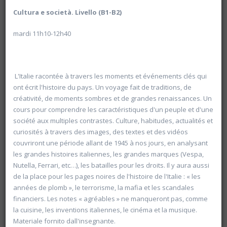
Cultura e società. Livello (B1-B2)
mardi 11h10-12h40
L'Italie racontée à travers les moments et événements clés qui
ont écrit l'histoire du pays. Un voyage fait de traditions, de
créativité, de moments sombres et de grandes renaissances. Un
cours pour comprendre les caractéristiques d'un peuple et d'une
société aux multiples contrastes. Culture, habitudes, actualités et
curiosités à travers des images, des textes et des vidéos
couvriront une période allant de 1945 à nos jours, en analysant
les grandes histoires italiennes, les grandes marques (Vespa,
Nutella, Ferrari, etc…), les batailles pour les droits. Il y aura aussi
20605 William Turner et le paysage
de la place pour les pages noires de l'histoire de l'Italie : « les
années de plomb », le terrorisme, la mafia et les scandales
Université d'été 2026
Louvain-la-Neuve
financiers. Les notes « agréables » ne manqueront pas, comme
DUBOIS Anne
la cuisine, les inventions italiennes, le cinéma et la musique.
Jour : Lu-Ma-Me-Je-Ve 09:45- 12:00
Nombre de séances : 2
Materiale fornito dall'insegnante.
42 €