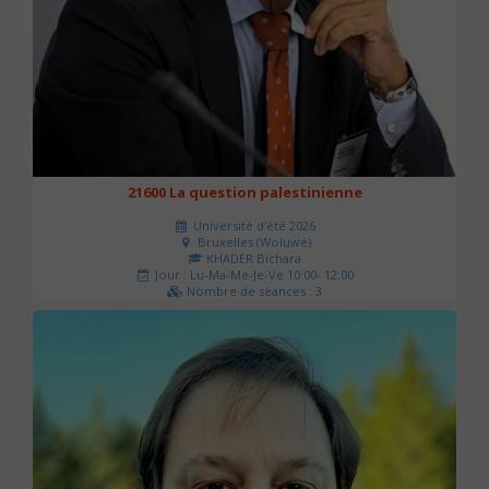
21600 La question palestinienne
Université d'été 2026
Bruxelles (Woluwé)
KHADER Bichara
Jour : Lu-Ma-Me-Je-Ve 10:00- 12:00
Nombre de séances : 3
63 €