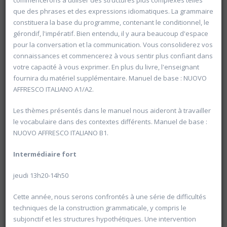
commencerons à utiliser des structures plus complexes telles
que des phrases et des expressions idiomatiques. La grammaire
20600 Histoire de l'Allemagne de 1871 à 2025
constituera la base du programme, contenant le conditionnel, le
Université d'été 2026
gérondif, l'impératif. Bien entendu, il y aura beaucoup d'espace
Louvain-la-Neuve
pour la conversation et la communication. Vous consoliderez vos
GABRIEL Vincent
Jour : Lu-Ma-Me-Je-Ve 10:30- 13:00
connaissances et commencerez à vous sentir plus confiant dans
Nombre de séances : 5
votre capacité à vous exprimer. En plus du livre, l'enseignant
120 €
fournira du matériel supplémentaire. Manuel de base : NUOVO
AFFRESCO ITALIANO A1/A2.
Les thèmes présentés dans le manuel nous aideront à travailler
le vocabulaire dans des contextes différents. Manuel de base :
NUOVO AFFRESCO ITALIANO B1.
Intermédiaire
fort
jeudi 13h20-14h50
Cette année, nous serons confrontés à une série de difficultés
techniques de la construction grammaticale, y compris le
subjonctif et les structures hypothétiques. Une intervention