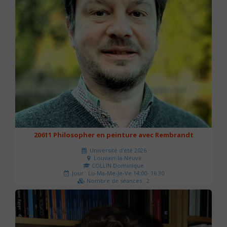
20611 Philosopher en peinture avec Rembrandt
Université d'été 2026
Louvain-la-Neuve
COLLIN Dominique
Jour : Lu-Ma-Me-Je-Ve 14:00- 16:30
Nombre de séances : 2
51 €