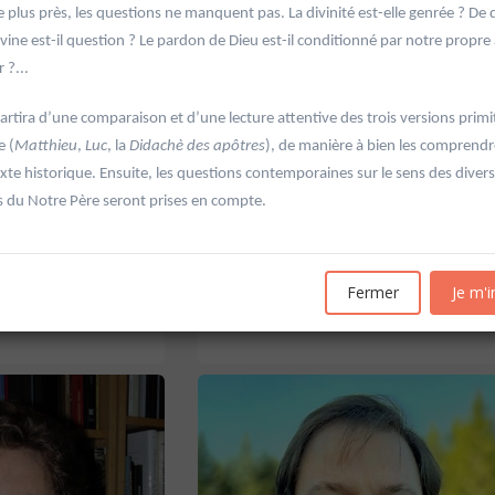
 plus près, les questions ne manquent pas. La divinité est-elle genrée ? De 
vine est-il question ? Le pardon de Dieu est-il conditionné par notre propre
 ?...
artira d’une comparaison et d’une lecture attentive des trois versions primi
e (
Matthieu
,
Luc
, la
Didachè des apôtres
), de manière à bien les comprend
xte historique. Ensuite, les questions contemporaines sur le sens des diver
'Allemagne de 1871 à
20601 Géopolitique de l'énergie
du Notre Père seront prises en compte.
Université d'été 2026
Louvain-la-Neuve
6
GABRIEL Vincent
Jour : Lu-Ma-Me-Je-Ve-Sa-Di 10:30- 13:00
Fermer
Je m'i
Nombre de séances : 5
e 10:30- 13:00
120 €
: 5