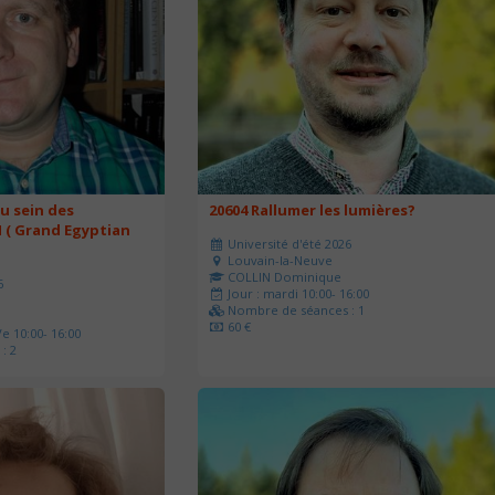
u sein des
20604 Rallumer les lumières?
 ( Grand Egyptian
Université d'été 2026
Louvain-la-Neuve
COLLIN Dominique
6
Jour : mardi 10:00- 16:00
Nombre de séances : 1
60 €
e 10:00- 16:00
: 2