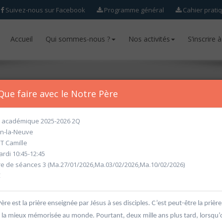
Suivez-nous sur Facebook
Programme général
Cahier prati
Accueil
Accueil
Qui sommes-nous ?
Qui sommes-nous ?
Nos activités
Nos activités
S’inscrire 
S’inscrire 
Que faire avec le Notre Père
académique 2025-2026 2Q
n-la-Neuve
ur l'année académique 2026-2027 seront ouvertes
à partir du mercr
 Camille
rdi 10:45-12:45
 de séances 3 (Ma.27/01/2026,Ma.03/02/2026,Ma.10/02/2026)
€
ère est la prière enseignée par Jésus à ses disciples. C’est peut-être la prière
 la mieux mémorisée au monde. Pourtant, deux mille ans plus tard, lorsqu’