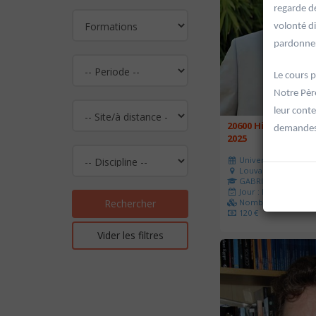
regarde de
volonté di
pardonner
Le cours p
Notre Pèr
leur conte
20600 Histoire de l
demandes 
2025
Université d'été 202
Louvain-la-Neuve
GABRIEL Vincent
Jour : Lu-Ma-Me-Je-V
Nombre de séances 
Rechercher
120 €
Vider les filtres