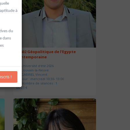
quelle
 aptitude à
tives du
re dans
ses
20602 Géopolitique de l'Egypte
contemporaine
Université d'été 2026
Louvain-la-Neuve
GABRIEL Vincent
nscris !
Jour : mercredi 10:30- 13:00
Nombre de séances : 1
21 €