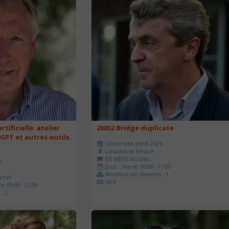
rtificielle: atelier
20652 Bridge duplicate
 GPT et autres outils
Université d'été 2026
Louvain-la-Neuve
DE NÈVE Nicolas
6
Jour : mardi 10:00- 17:00
Nombre de séances : 1
chel
50 €
e 09:00- 12:00
: 2