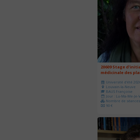
20609 Stage d'initi
médicinale des pl
Université d'été 202
Louvain-la-Neuve
BAUS Françoise
Jour : Lu-Ma-Me-Je-V
Nombre de séances 
90 €