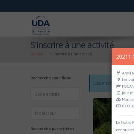
S'inscrire à une activité
Accueil
S'inscrire à une activité
20211 
Année 
Recherche spécifique
Louvai
Les inscriptions po
FOCANT
Jour ma
Nombre
63.00 
Le Notre P
Recherche par critères
connue et