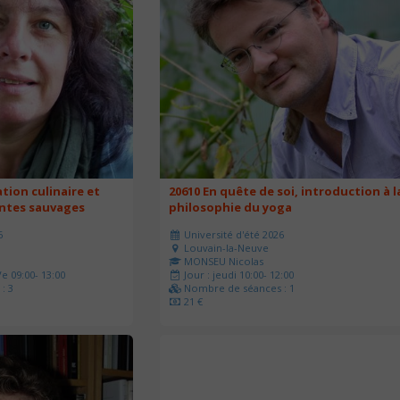
ation culinaire et
20610 En quête de soi, introduction à l
antes sauvages
philosophie du yoga
6
Université d'été 2026
Louvain-la-Neuve
MONSEU Nicolas
e 09:00- 13:00
Jour : jeudi 10:00- 12:00
: 3
Nombre de séances : 1
21 €