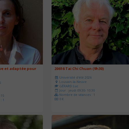
ve et adaptée pour
20616 Tai Chi Chuan (9h30)
Université d'été 2026
Louvain-la-Neuve
6
GÉRARD Luc
Jour : jeudi 09:30- 10:30
Nombre de séances : 1
:15
0 €
: 1