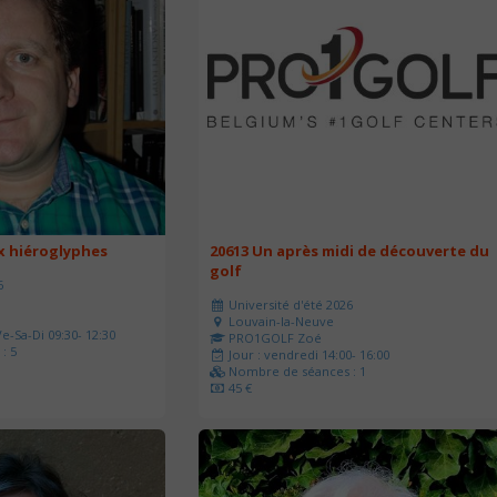
ux hiéroglyphes
20613 Un après midi de découverte du
golf
6
Université d'été 2026
Louvain-la-Neuve
e-Sa-Di 09:30- 12:30
PRO1GOLF Zoé
: 5
Jour : vendredi 14:00- 16:00
Nombre de séances : 1
45 €