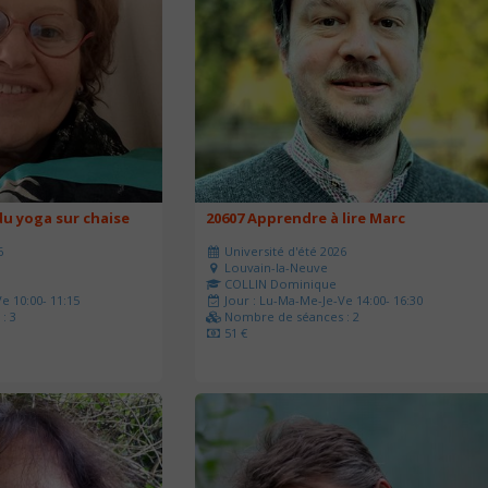
u yoga sur chaise
20607 Apprendre à lire Marc
6
Université d'été 2026
Louvain-la-Neuve
COLLIN Dominique
e 10:00- 11:15
Jour : Lu-Ma-Me-Je-Ve 14:00- 16:30
: 3
Nombre de séances : 2
51 €