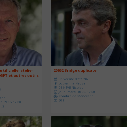
rtificielle: atelier
20652 Bridge duplicate
 GPT et autres outils
Université d'été 2026
Louvain-la-Neuve
DE NÈVE Nicolas
6
Jour : mardi 10:00- 17:00
Nombre de séances : 1
chel
50 €
e 09:00- 12:00
: 2