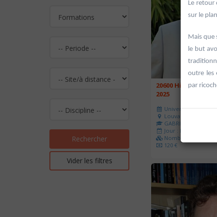
Le retour
sur le pla
Mais que 
le but av
traditionn
outre les
20600 Histoire de l
par ricoch
2025
Université d'été 202
Louvain-la-Neuve
GABRIEL Vincent
Jour : Lu-Ma-Me-Je-V
Nombre de séances 
Rechercher
120 €
Vider les filtres