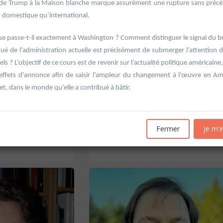
 de Trump à la Maison blanche marque assurément une rupture sans précé
n domestique qu’international.
se passe-t-il exactement à Washington ? Comment distinguer le signal du b
oué de l’administration actuelle est précisément de submerger l’attention 
els ? L’objectif de ce cours est de revenir sur l’actualité politique américaine
 effets d’annonce afin de saisir l’ampleur du changement à l’œuvre en Am
'Allemagne de 1871 à
20601 Géopolitique de l'énergie
et, dans le monde qu’elle a contribué à bâtir.
Université d'été 2026
Louvain-la-Neuve
6
GABRIEL Vincent
Jour : Lu-Ma-Me-Je-Ve-Sa-Di 10:30- 13:00
Fermer
Je m'i
Nombre de séances : 5
e 10:30- 13:00
120 €
: 5