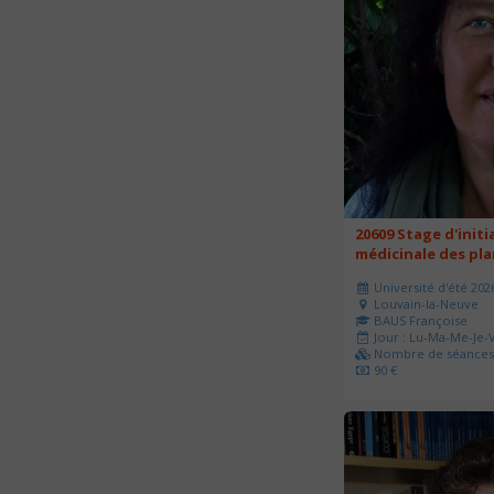
20609 Stage d'initi
médicinale des pl
Université d'été 202
Louvain-la-Neuve
BAUS Françoise
Jour : Lu-Ma-Me-Je-V
Nombre de séances 
90 €