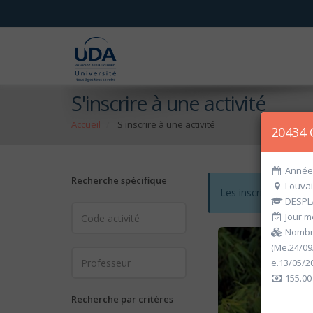
S'inscrire à une activité
Accueil
S'inscrire à une activité
20434 
Année 
Recherche spécifique
Louvai
Les inscriptions po
DESPL
Jour me
Nombre
(Me.24/09
e.13/05/2
155.00
Recherche par critères