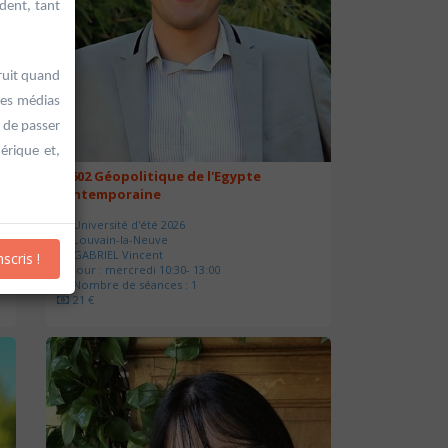
dent, tant
ruit quand
des médias
, de passer
érique et,
20602 Géopolitique de l'Egypte
contemporaine
Université d'été 2026
Louvain-la-Neuve
GABRIEL Vincent
nscris !
Jour : mercredi 10:30- 13:00
Nombre de séances : 1
21 €