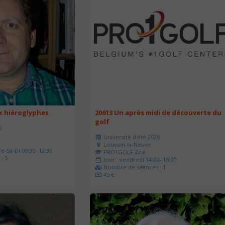
ux hiéroglyphes
20613 Un après midi de découverte du
golf
6
Université d'été 2026
Louvain-la-Neuve
e-Sa-Di 09:30- 12:30
PRO1GOLF Zoé
: 5
Jour : vendredi 14:00- 16:00
Nombre de séances : 1
45 €