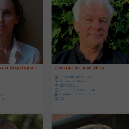
ve et adaptée pour
20616 Tai Chi Chuan (9h30)
Université d'été 2026
Louvain-la-Neuve
6
GÉRARD Luc
Jour : jeudi 09:30- 10:30
Nombre de séances : 1
:15
0 €
: 1