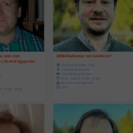
u sein des
20604 Rallumer les lumières?
 ( Grand Egyptian
Université d'été 2026
Louvain-la-Neuve
COLLIN Dominique
6
Jour : mardi 10:00- 16:00
Nombre de séances : 1
60 €
e 10:00- 16:00
: 2