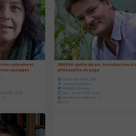
ation culinaire et
20610 En quête de soi, introduction à l
antes sauvages
philosophie du yoga
6
Université d'été 2026
Louvain-la-Neuve
MONSEU Nicolas
e 09:00- 13:00
Jour : jeudi 10:00- 12:00
: 3
Nombre de séances : 1
21 €