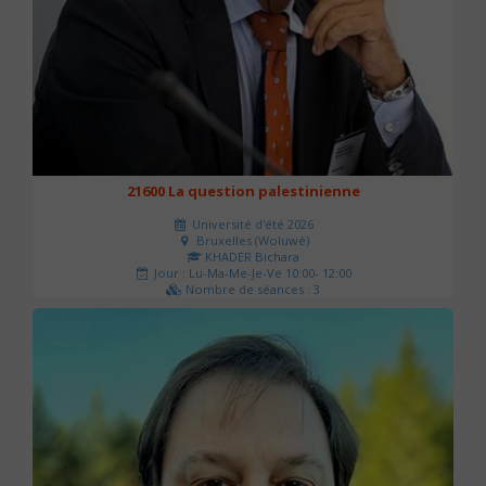
21600 La question palestinienne
Université d'été 2026
Bruxelles (Woluwé)
KHADER Bichara
Jour : Lu-Ma-Me-Je-Ve 10:00- 12:00
Nombre de séances : 3
63 €