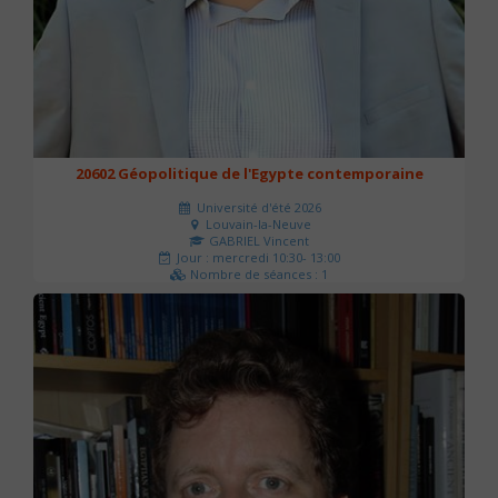
20602 Géopolitique de l'Egypte contemporaine
Université d'été 2026
Louvain-la-Neuve
GABRIEL Vincent
Jour : mercredi 10:30- 13:00
Nombre de séances : 1
21 €