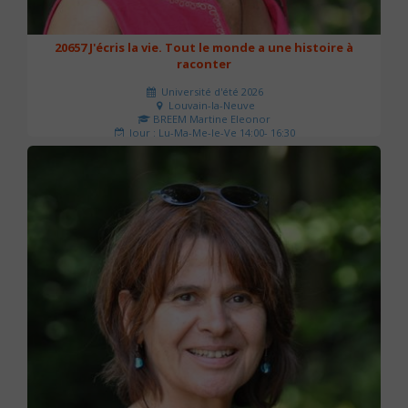
20657 J'écris la vie. Tout le monde a une histoire à
raconter
Université d'été 2026
Louvain-la-Neuve
BREEM Martine Eleonor
Jour : Lu-Ma-Me-Je-Ve 14:00- 16:30
Nombre de séances : 3
75 €