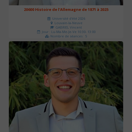
20600 Histoire de l'Allemagne de 1871 à 2025
Université d'été 2026
Louvain-la-Neuve
GABRIEL Vincent
Jour : Lu-Ma-Me-Je-Ve 10:30- 13:00
Nombre de séances : 5
120 €