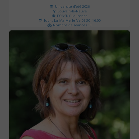
Université d'été 2026
Louvain-la-Neuve
FONSNY Laurence
Jour : Lu-Ma-Me-Je-Ve 09:30- 16:00
Nombre de séances : 3
190 €