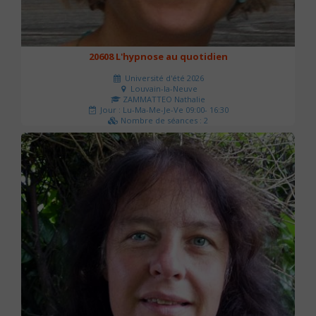
20608 L'hypnose au quotidien
Université d'été 2026
Louvain-la-Neuve
ZAMMATTEO Nathalie
Jour : Lu-Ma-Me-Je-Ve 09:00- 16:30
Nombre de séances : 2
140 €