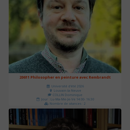
20611 Philosopher en peinture avec Rembrandt
Université d'été 2026
Louvain-la-Neuve
COLLIN Dominique
Jour : Lu-Ma-Me-Je-Ve 14:00- 16:30
Nombre de séances : 2
51 €