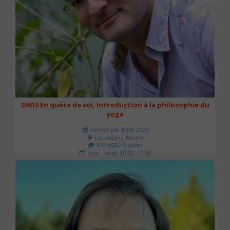
20610 En quête de soi, introduction à la philosophie du
yoga
Université d'été 2026
Louvain-la-Neuve
MONSEU Nicolas
Jour : jeudi 10:00- 12:00
Nombre de séances : 1
21 €