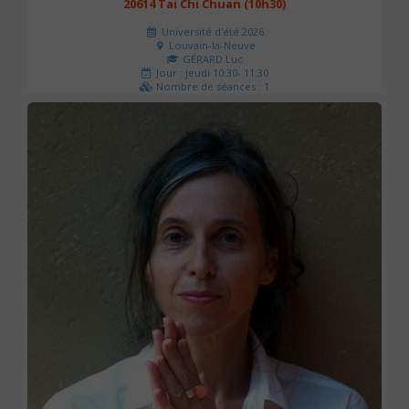
20614 Tai Chi Chuan (10h30)
Université d'été 2026
Louvain-la-Neuve
GÉRARD Luc
Jour : jeudi 10:30- 11:30
Nombre de séances : 1
0 €