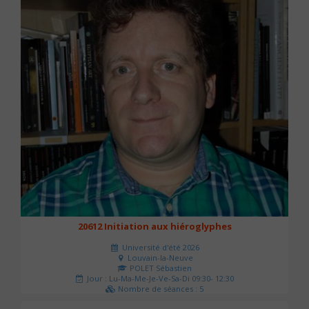
20612 Initiation aux hiéroglyphes
Université d'été 2026
Louvain-la-Neuve
POLET Sébastien
Jour : Lu-Ma-Me-Je-Ve-Sa-Di 09:30- 12:30
Nombre de séances : 5
140 €