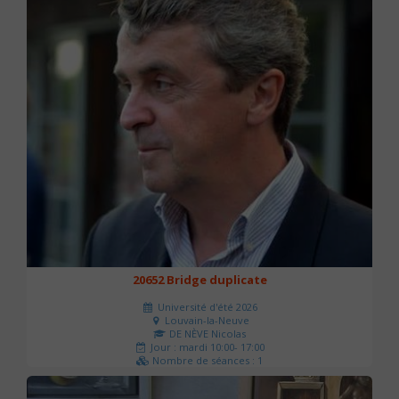
20652 Bridge duplicate
Université d'été 2026
Louvain-la-Neuve
DE NÈVE Nicolas
Jour : mardi 10:00- 17:00
Nombre de séances : 1
50 €