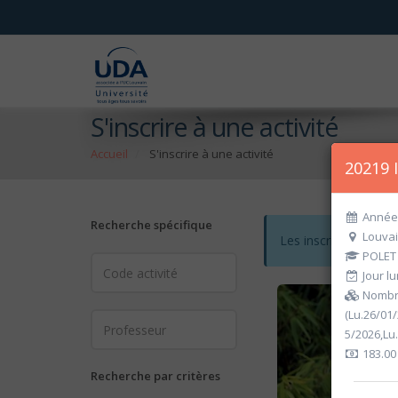
S'inscrire à une activité
Accueil
S'inscrire à une activité
20219 
Année 
Recherche spécifique
Louvai
Les inscriptions po
POLET 
Jour lu
Nombre
(Lu.26/01
5/2026,Lu
183.00
Recherche par critères