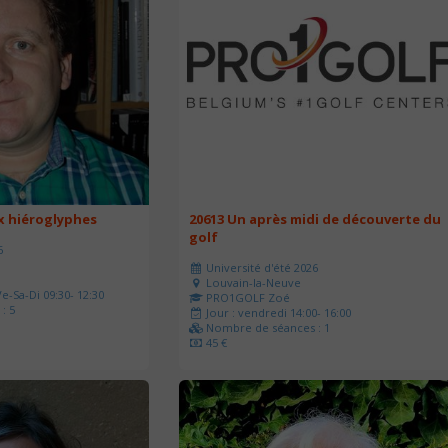
ux hiéroglyphes
20613 Un après midi de découverte du
golf
6
Université d'été 2026
Louvain-la-Neuve
e-Sa-Di 09:30- 12:30
PRO1GOLF Zoé
: 5
Jour : vendredi 14:00- 16:00
Nombre de séances : 1
45 €