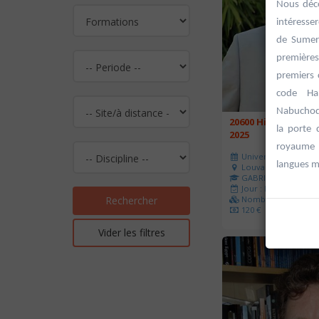
Nous déco
intéresser
de Sumer 
premières
premiers 
code Ha
Nabuchodo
20600 Histoire de l
la porte 
2025
royaume d
Université d'été 202
langues m
Louvain-la-Neuve
GABRIEL Vincent
Jour : Lu-Ma-Me-Je-V
Nombre de séances 
Rechercher
120 €
Vider les filtres