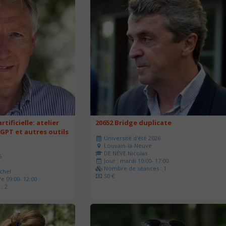
rtificielle: atelier
20652 Bridge duplicate
 GPT et autres outils
Université d'été 2026
Louvain-la-Neuve
DE NÈVE Nicolas
6
Jour : mardi 10:00- 17:00
Nombre de séances : 1
chel
50 €
e 09:00- 12:00
: 2