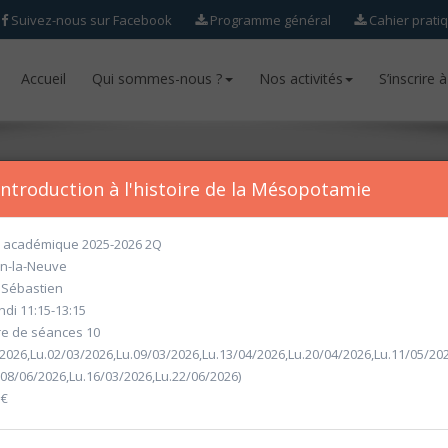
Suivez-nous sur Facebook
Programme général
Cahier prati
Accueil
Accueil
Qui sommes-nous ?
Qui sommes-nous ?
Nos activités
Nos activités
S’inscrire 
S’inscrire 
Introduction à l'histoire de la Mésopotamie
académique 2025-2026 2Q
n-la-Neuve
ur l'année académique 2026-2027 seront ouvertes
à partir du mercr
Sébastien
ndi 11:15-13:15
 de séances 10
/2026,Lu.02/03/2026,Lu.09/03/2026,Lu.13/04/2026,Lu.20/04/2026,Lu.11/05/202
.08/06/2026,Lu.16/03/2026,Lu.22/06/2026)
 €