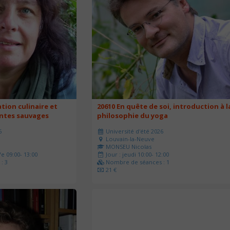
ation culinaire et
20610 En quête de soi, introduction à l
antes sauvages
philosophie du yoga
6
Université d'été 2026
Louvain-la-Neuve
MONSEU Nicolas
e 09:00- 13:00
Jour : jeudi 10:00- 12:00
: 3
Nombre de séances : 1
21 €