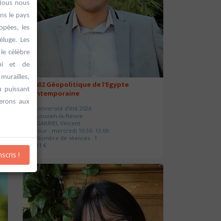
 Nous nous
ans le pays
opées, les
éluge. Les
le célèbre
bi et de
murailles,
20602 Géopolitique de l'Egypte
u puissant
contemporaine
serons aux
Université d'été 2026
Louvain-la-Neuve
GABRIEL Vincent
Jour : mercredi 10:30- 13:00
Nombre de séances : 1
21 €
nscris !