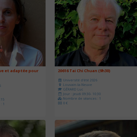
ve et adaptée pour
20616 Tai Chi Chuan (9h30)
Université d'été 2026
Louvain-la-Neuve
6
GÉRARD Luc
Jour : jeudi 09:30- 10:30
Nombre de séances : 1
:15
0 €
: 1