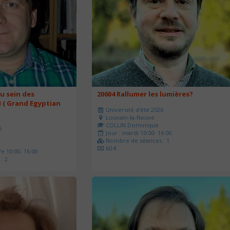
u sein des
20604 Rallumer les lumières?
 ( Grand Egyptian
Université d'été 2026
Louvain-la-Neuve
COLLIN Dominique
6
Jour : mardi 10:00- 16:00
Nombre de séances : 1
60 €
e 10:00- 16:00
: 2