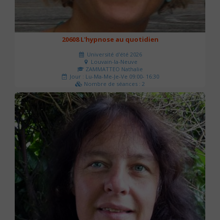
20608 L'hypnose au quotidien
Université d'été 2026
Louvain-la-Neuve
ZAMMATTEO Nathalie
Jour : Lu-Ma-Me-Je-Ve 09:00- 16:30
Nombre de séances : 2
140 €