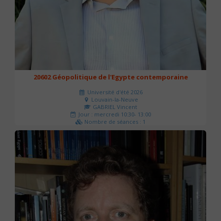
20602 Géopolitique de l'Egypte contemporaine
Université d'été 2026
Louvain-la-Neuve
GABRIEL Vincent
Jour : mercredi 10:30- 13:00
Nombre de séances : 1
21 €