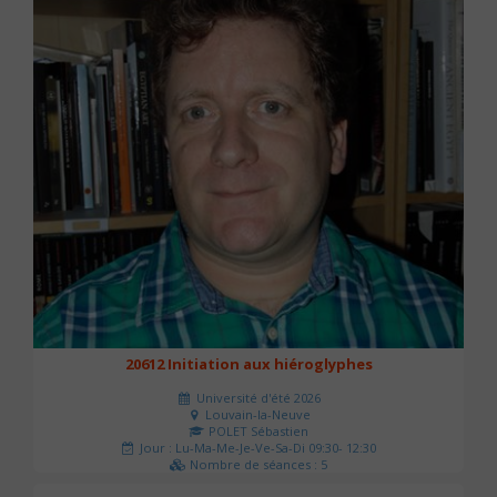
20612 Initiation aux hiéroglyphes
Université d'été 2026
Louvain-la-Neuve
POLET Sébastien
Jour : Lu-Ma-Me-Je-Ve-Sa-Di 09:30- 12:30
Nombre de séances : 5
140 €