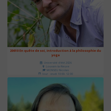
20610 En quête de soi, introduction à la philosophie du
yoga
Université d'été 2026
Louvain-la-Neuve
MONSEU Nicolas
Jour : jeudi 10:00- 12:00
Nombre de séances : 1
21 €