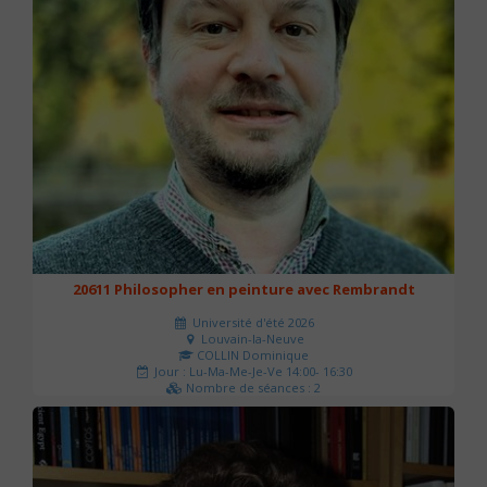
20611 Philosopher en peinture avec Rembrandt
Université d'été 2026
Louvain-la-Neuve
COLLIN Dominique
Jour : Lu-Ma-Me-Je-Ve 14:00- 16:30
Nombre de séances : 2
51 €