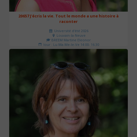
20657 J'écris la vie. Tout le monde a une histoire à
raconter
Université d'été 2026
Louvain-la-Neuve
BREEM Martine Eleonor
Jour : Lu-Ma-Me-Je-Ve 14:00- 16:30
Nombre de séances : 3
75 €