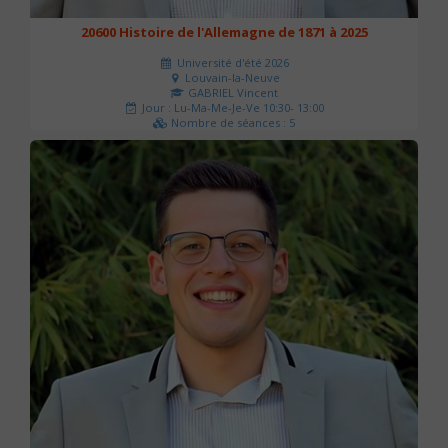
20600 Histoire de l'Allemagne de 1871 à 2025
Université d'été 2026
Louvain-la-Neuve
GABRIEL Vincent
Jour : Lu-Ma-Me-Je-Ve 10:30- 13:00
Nombre de séances : 5
120 €