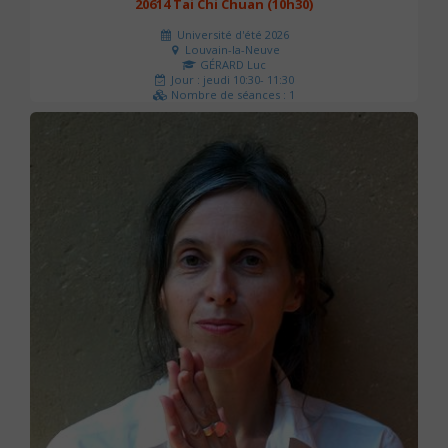
20614 Tai Chi Chuan (10h30)
Université d'été 2026
Louvain-la-Neuve
GÉRARD Luc
Jour : jeudi 10:30- 11:30
Nombre de séances : 1
0 €