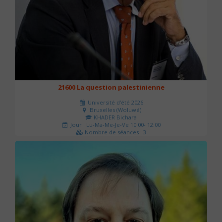
21600 La question palestinienne
Université d'été 2026
Bruxelles (Woluwé)
KHADER Bichara
Jour : Lu-Ma-Me-Je-Ve 10:00- 12:00
Nombre de séances : 3
63 €