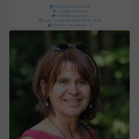
Université d'été 2026
Louvain-la-Neuve
FONSNY Laurence
Jour : Lu-Ma-Me-Je-Ve 09:30- 16:00
Nombre de séances : 3
190 €