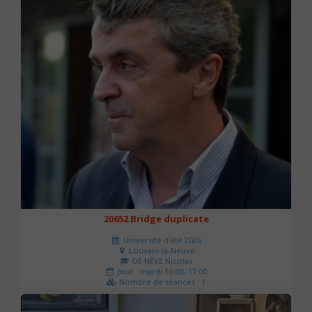
20652 Bridge duplicate
Université d'été 2026
Louvain-la-Neuve
DE NÈVE Nicolas
Jour : mardi 10:00- 17:00
Nombre de séances : 1
50 €