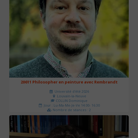
20611 Philosopher en peinture avec Rembrandt
Université d'été 2026
Louvain-la-Neuve
COLLIN Dominique
Jour : Lu-Ma-Me-Je-Ve 14:00- 16:30
Nombre de séances : 2
51 €