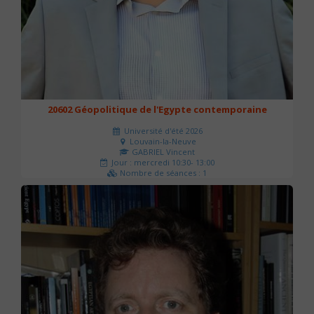
20602 Géopolitique de l'Egypte contemporaine
Université d'été 2026
Louvain-la-Neuve
GABRIEL Vincent
Jour : mercredi 10:30- 13:00
Nombre de séances : 1
21 €