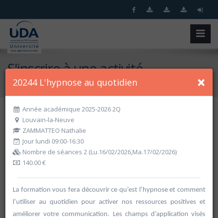
S'inscrire à une activité
×
20244 L'hypnose au quotidien
Accueil
S'inscrire à une activité
Année académique 2025-2026 2Q
Louvain-la-Neuve
Recherche spécifique
ZAMMATTEO Nathalie
Jour lundi 09:00-16:30
Nombre de séances 2 (Lu.16/02/2026,Ma.17/02/2026)
140.00 €
La formation vous fera découvrir ce qu’est l’hypnose et comment
l’utiliser au quotidien pour activer nos ressources positives et
Recherche par critères
améliorer votre communication. Les champs d’application visés