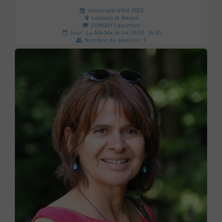
Université d'été 2026
Louvain-la-Neuve
FONSNY Laurence
Jour : Lu-Ma-Me-Je-Ve 09:30- 16:00
Nombre de séances : 3
190 €