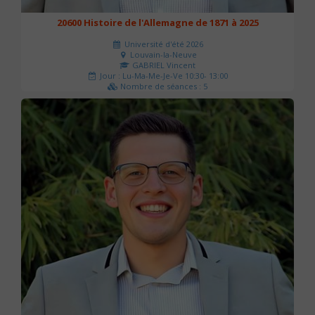
20600 Histoire de l'Allemagne de 1871 à 2025
Université d'été 2026
Louvain-la-Neuve
GABRIEL Vincent
Jour : Lu-Ma-Me-Je-Ve 10:30- 13:00
Nombre de séances : 5
120 €