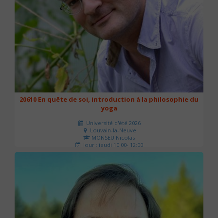
20610 En quête de soi, introduction à la philosophie du
yoga
Université d'été 2026
Louvain-la-Neuve
MONSEU Nicolas
Jour : jeudi 10:00- 12:00
Nombre de séances : 1
21 €