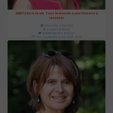
20657 J'écris la vie. Tout le monde a une histoire à
raconter
Université d'été 2026
Louvain-la-Neuve
BREEM Martine Eleonor
Jour : Lu-Ma-Me-Je-Ve 14:00- 16:30
Nombre de séances : 3
75 €