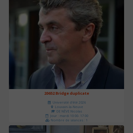
20652 Bridge duplicate
Université d'été 2026
Louvain-la-Neuve
DE NÈVE Nicolas
Jour : mardi 10:00- 17:00
Nombre de séances : 1
50 €