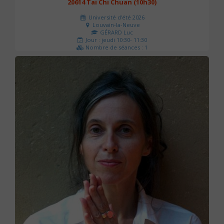
20614 Tai Chi Chuan (10h30)
Université d'été 2026
Louvain-la-Neuve
GÉRARD Luc
Jour : jeudi 10:30- 11:30
Nombre de séances : 1
0 €