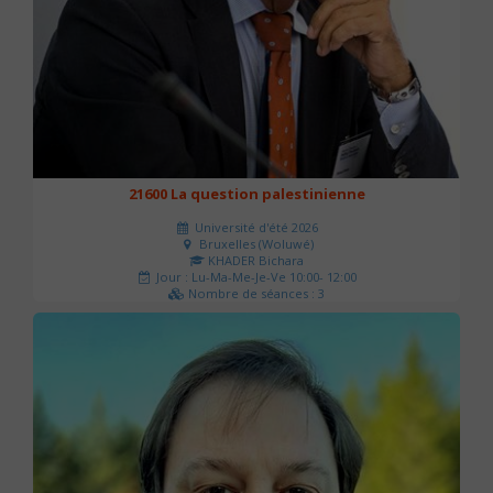
21600 La question palestinienne
Université d'été 2026
Bruxelles (Woluwé)
KHADER Bichara
Jour : Lu-Ma-Me-Je-Ve 10:00- 12:00
Nombre de séances : 3
63 €