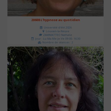
20608 L'hypnose au quotidien
Université d'été 2026
Louvain-la-Neuve
ZAMMATTEO Nathalie
Jour : Lu-Ma-Me-Je-Ve 09:00- 16:30
Nombre de séances : 2
140 €