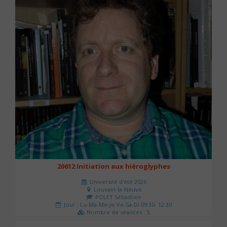
20612 Initiation aux hiéroglyphes
Université d'été 2026
Louvain-la-Neuve
POLET Sébastien
Jour : Lu-Ma-Me-Je-Ve-Sa-Di 09:30- 12:30
Nombre de séances : 5
140 €