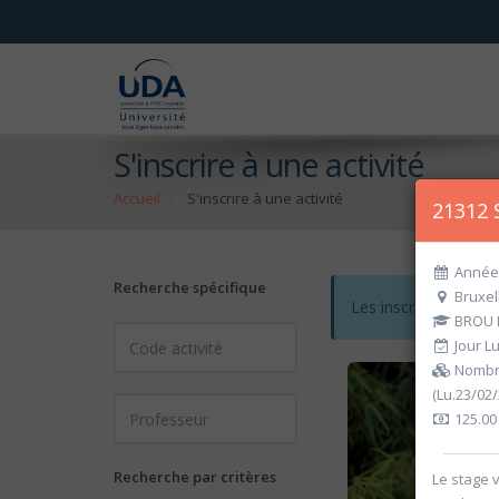
S'inscrire à une activité
Accueil
S'inscrire à une activité
21312 
Année 
Recherche spécifique
Bruxel
Les inscriptions po
BROU M
Jour L
Nombre
(Lu.23/02
125.00
Recherche par critères
Le stage 