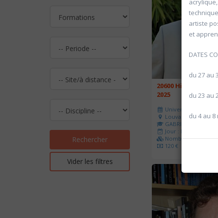
acrylique
technique 
artiste p
et apprend
DATES C
du 27 au 
20600 Histoire de l
2025
du 23 au 
Université d'été 202
du 4 au 8
Louvain-la-Neuve
GABRIEL Vincent
Jour : Lu-Ma-Me-Je-V
Nombre de séances 
Rechercher
120 €
Vider les filtres