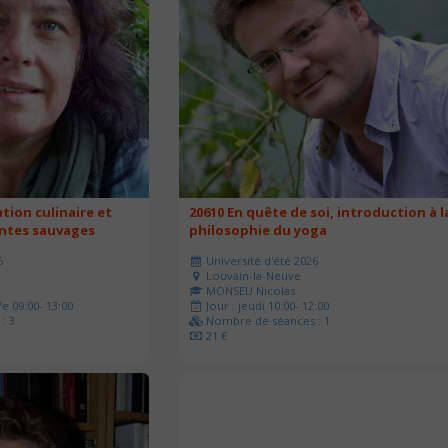
ation culinaire et
20610 En quête de soi, introduction à l
antes sauvages
philosophie du yoga
6
Université d'été 2026
Louvain-la-Neuve
MONSEU Nicolas
e 09:00- 13:00
Jour : jeudi 10:00- 12:00
: 3
Nombre de séances : 1
21 €