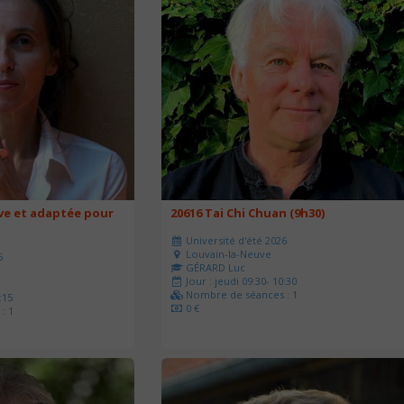
ve et adaptée pour
20616 Tai Chi Chuan (9h30)
Université d'été 2026
Louvain-la-Neuve
6
GÉRARD Luc
Jour : jeudi 09:30- 10:30
Nombre de séances : 1
:15
0 €
: 1