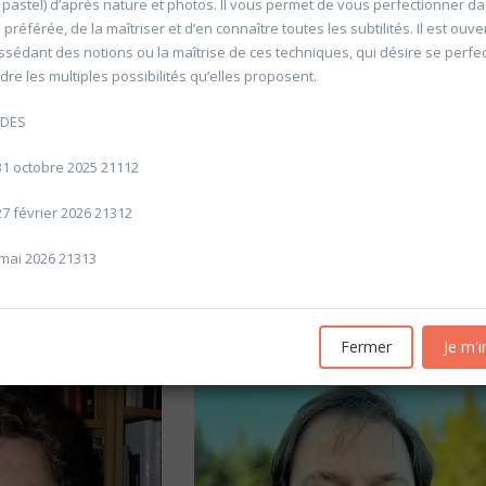
, pastel) d’après nature et photos. Il vous permet de vous perfectionner d
préférée, de la maîtriser et d’en connaître toutes les subtilités. Il est ouver
ossédant des notions ou la maîtrise de ces techniques, qui désire se perfe
re les multiples possibilités qu’elles proposent.
ODES
31 octobre 2025 21112
'Allemagne de 1871 à
20601 Géopolitique de l'énergie
27 février 2026 21312
Université d'été 2026
Louvain-la-Neuve
6
GABRIEL Vincent
 mai 2026 21313
Jour : Lu-Ma-Me-Je-Ve-Sa-Di 10:30- 13:00
Nombre de séances : 5
e 10:30- 13:00
120 €
: 5
Fermer
Je m'i