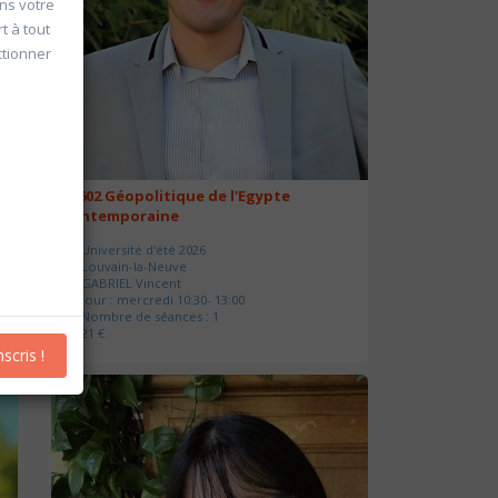
ans votre
t à tout
ctionner
20602 Géopolitique de l'Egypte
contemporaine
Université d'été 2026
Louvain-la-Neuve
GABRIEL Vincent
Jour : mercredi 10:30- 13:00
Nombre de séances : 1
21 €
nscris !