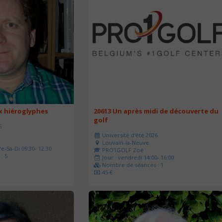
ux hiéroglyphes
20613 Un après midi de découverte du
golf
6
Université d'été 2026
Louvain-la-Neuve
e-Sa-Di 09:30- 12:30
PRO1GOLF Zoé
: 5
Jour : vendredi 14:00- 16:00
Nombre de séances : 1
45 €