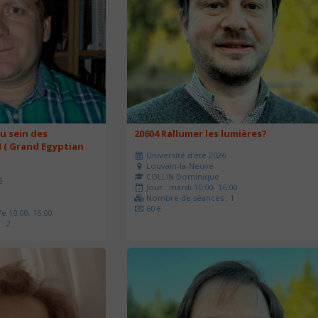
u sein des
20604 Rallumer les lumières?
 ( Grand Egyptian
Université d'été 2026
Louvain-la-Neuve
COLLIN Dominique
6
Jour : mardi 10:00- 16:00
Nombre de séances : 1
60 €
e 10:00- 16:00
: 2