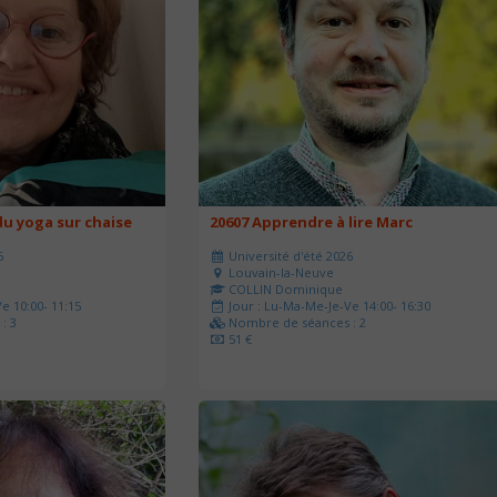
u yoga sur chaise
20607 Apprendre à lire Marc
6
Université d'été 2026
Louvain-la-Neuve
COLLIN Dominique
e 10:00- 11:15
Jour : Lu-Ma-Me-Je-Ve 14:00- 16:30
: 3
Nombre de séances : 2
51 €