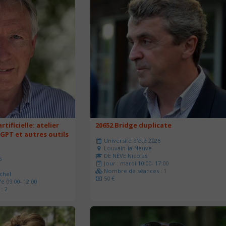
rtificielle: atelier
20652 Bridge duplicate
 GPT et autres outils
Université d'été 2026
Louvain-la-Neuve
DE NÈVE Nicolas
6
Jour : mardi 10:00- 17:00
Nombre de séances : 1
chel
50 €
e 09:00- 12:00
: 2