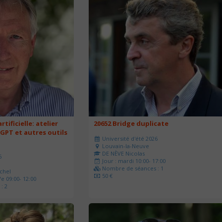
rtificielle: atelier
20652 Bridge duplicate
 GPT et autres outils
Université d'été 2026
Louvain-la-Neuve
DE NÈVE Nicolas
6
Jour : mardi 10:00- 17:00
Nombre de séances : 1
chel
50 €
e 09:00- 12:00
: 2