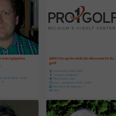
ux hiéroglyphes
20613 Un après midi de découverte du
golf
6
Université d'été 2026
Louvain-la-Neuve
e-Sa-Di 09:30- 12:30
PRO1GOLF Zoé
: 5
Jour : vendredi 14:00- 16:00
Nombre de séances : 1
45 €