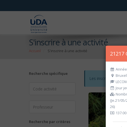
S'inscrire à une activité
Accueil
S'inscrire à une activité
21217 C
Année 
Recherche spécifique
Bruxel
Les inscriptions po
LECOMT
Jour je
Nombre
(Je.21/05/
26)
137.00
Recherche par critères