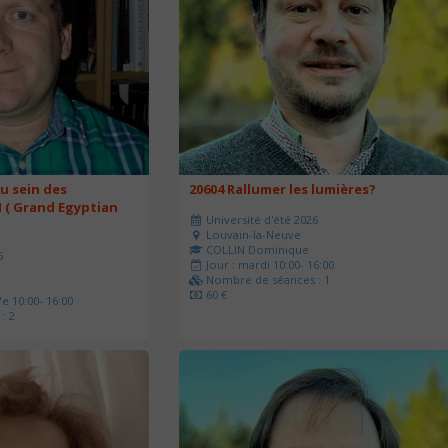
u sein des
20604 Rallumer les lumières?
 ( Grand Egyptian
Université d'été 2026
Louvain-la-Neuve
COLLIN Dominique
6
Jour : mardi 10:00- 16:00
Nombre de séances : 1
60 €
e 10:00- 16:00
: 2