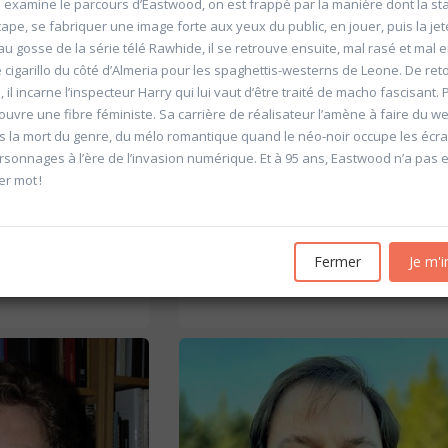
examine le parcours d’Eastwood, on est frappé par la manière dont la sta
ape, se fabriquer une image forte aux yeux du public, en jouer, puis la jet
eau gosse de la série télé Rawhide, il se retrouve ensuite, mal rasé et mal
e cigarillo du côté d’Almeria pour les spaghettis-westerns de Leone. De ret
, il incarne l’inspecteur Harry qui lui vaut d’être traité de macho fascisant. 
couvre une fibre féministe. Sa carrière de réalisateur l’amène à faire du w
s la mort du genre, du mélo romantique quand le néo-noir occupe les écra
ersonnages à l’ère de l’invasion numérique. Et à 95 ans, Eastwood n’a pas e
'Allemagne de 1871 à
20601 Géopolitique de l'énergie
r mot !
Université d'été 2026
Louvain-la-Neuve
6
GABRIEL Vincent
Jour : Lu-Ma-Me-Je-Ve-Sa-Di 10:30- 13:00
Fermer
Je m'i
Nombre de séances : 5
e 10:30- 13:00
120 €
: 5