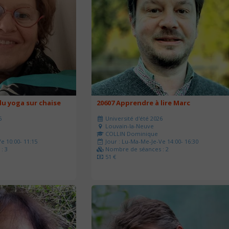
u yoga sur chaise
20607 Apprendre à lire Marc
6
Université d'été 2026
Louvain-la-Neuve
COLLIN Dominique
e 10:00- 11:15
Jour : Lu-Ma-Me-Je-Ve 14:00- 16:30
: 3
Nombre de séances : 2
51 €