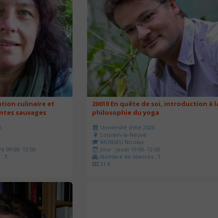
ation culinaire et
20610 En quête de soi, introduction à l
antes sauvages
philosophie du yoga
6
Université d'été 2026
Louvain-la-Neuve
MONSEU Nicolas
e 09:00- 13:00
Jour : jeudi 10:00- 12:00
: 3
Nombre de séances : 1
21 €