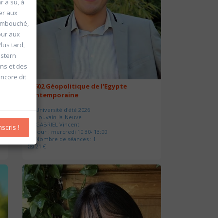
r a su, à
er aux
 embouché,
our aux
Plus tard,
estern
ns et des
ncore dit
20602 Géopolitique de l'Egypte
contemporaine
Université d'été 2026
Louvain-la-Neuve
GABRIEL Vincent
nscris !
Jour : mercredi 10:30- 13:00
Nombre de séances : 1
21 €