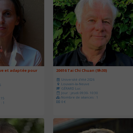
ve et adaptée pour
20616 Tai Chi Chuan (9h30)
Université d'été 2026
Louvain-la-Neuve
6
GÉRARD Luc
Jour : jeudi 09:30- 10:30
Nombre de séances : 1
:15
0 €
: 1