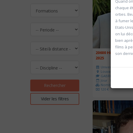
Quand on 
chaque ét
orties. B
à fumer l
Etats-Unis
on lui dé
bien aprè
films à p
20600 Histoire de l
son dernie
2025
Université d'été 202
Louvain-la-Neuve
GABRIEL Vincent
Jour : Lu-Ma-Me-Je-V
Nombre de séances 
Rechercher
120 €
Vider les filtres