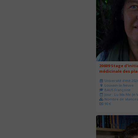
20609 Stage d'initi
médicinale des pl
Université d'été 202
Louvain-la-Neuve
BAUS Françoise
Jour : Lu-Ma-Me-Je-V
Nombre de séances 
90 €