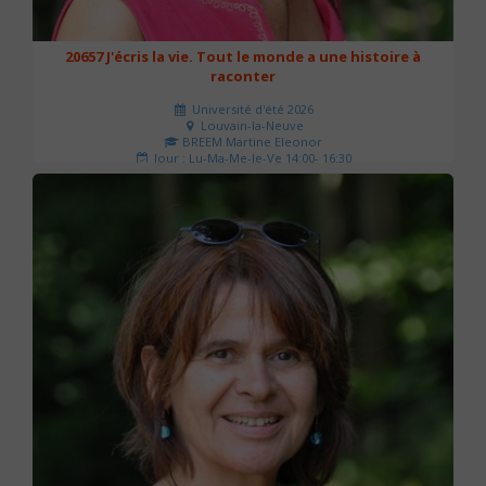
20657 J'écris la vie. Tout le monde a une histoire à
raconter
Université d'été 2026
Louvain-la-Neuve
BREEM Martine Eleonor
Jour : Lu-Ma-Me-Je-Ve 14:00- 16:30
Nombre de séances : 3
75 €