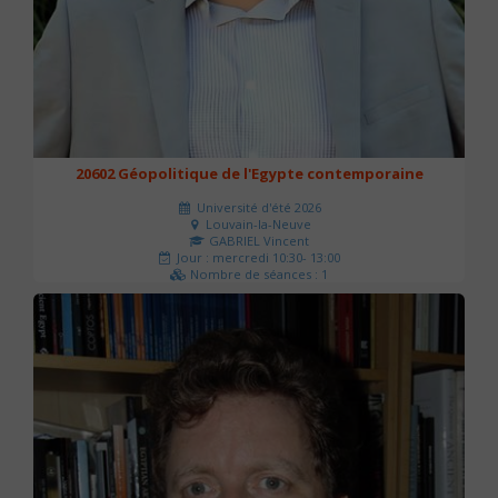
20602 Géopolitique de l'Egypte contemporaine
Université d'été 2026
Louvain-la-Neuve
GABRIEL Vincent
Jour : mercredi 10:30- 13:00
Nombre de séances : 1
21 €