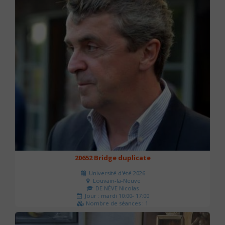
20652 Bridge duplicate
Université d'été 2026
Louvain-la-Neuve
DE NÈVE Nicolas
Jour : mardi 10:00- 17:00
Nombre de séances : 1
50 €