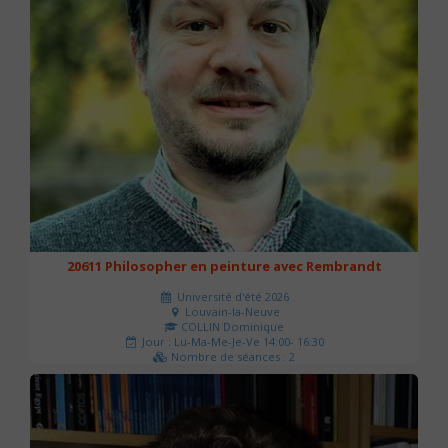
20611 Philosopher en peinture avec Rembrandt
Université d'été 2026
Louvain-la-Neuve
COLLIN Dominique
Jour : Lu-Ma-Me-Je-Ve 14:00- 16:30
Nombre de séances : 2
51 €