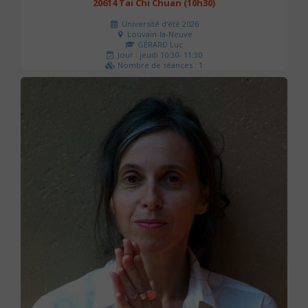
20614 Tai Chi Chuan (10h30)
Université d'été 2026
Louvain-la-Neuve
GÉRARD Luc
Jour : jeudi 10:30- 11:30
Nombre de séances : 1
0 €