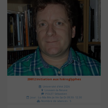
20612 Initiation aux hiéroglyphes
Université d'été 2026
Louvain-la-Neuve
POLET Sébastien
Jour : Lu-Ma-Me-Je-Ve-Sa-Di 09:30- 12:30
Nombre de séances : 5
140 €