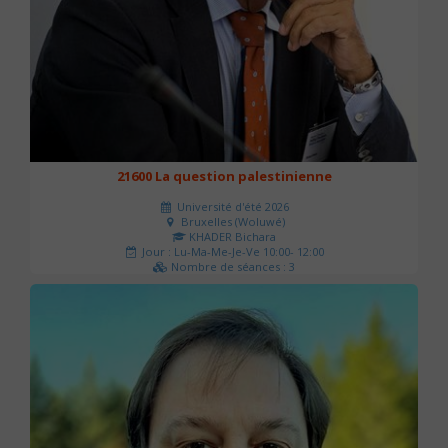
21600 La question palestinienne
Université d'été 2026
Bruxelles (Woluwé)
KHADER Bichara
Jour : Lu-Ma-Me-Je-Ve 10:00- 12:00
Nombre de séances : 3
63 €