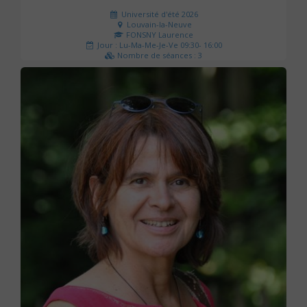
Université d'été 2026
Louvain-la-Neuve
FONSNY Laurence
Jour : Lu-Ma-Me-Je-Ve 09:30- 16:00
Nombre de séances : 3
190 €