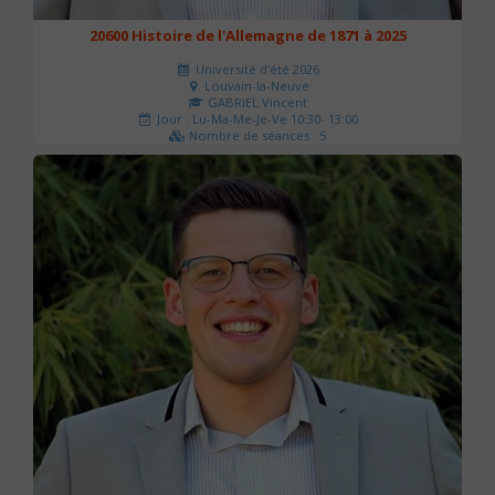
20600 Histoire de l'Allemagne de 1871 à 2025
Université d'été 2026
Louvain-la-Neuve
GABRIEL Vincent
Jour : Lu-Ma-Me-Je-Ve 10:30- 13:00
Nombre de séances : 5
120 €