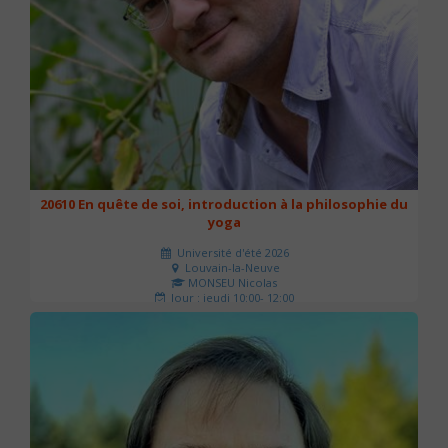
20610 En quête de soi, introduction à la philosophie du
yoga
Université d'été 2026
Louvain-la-Neuve
MONSEU Nicolas
Jour : jeudi 10:00- 12:00
Nombre de séances : 1
21 €