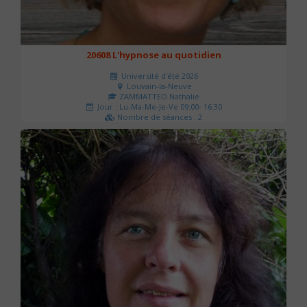
20608 L'hypnose au quotidien
Université d'été 2026
Louvain-la-Neuve
ZAMMATTEO Nathalie
Jour : Lu-Ma-Me-Je-Ve 09:00- 16:30
Nombre de séances : 2
140 €