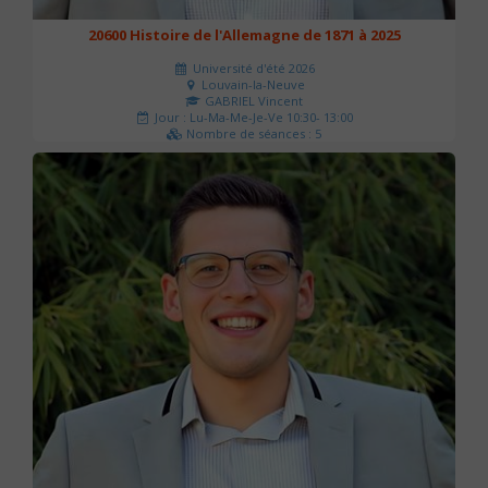
20600 Histoire de l'Allemagne de 1871 à 2025
Université d'été 2026
Louvain-la-Neuve
GABRIEL Vincent
Jour : Lu-Ma-Me-Je-Ve 10:30- 13:00
Nombre de séances : 5
120 €