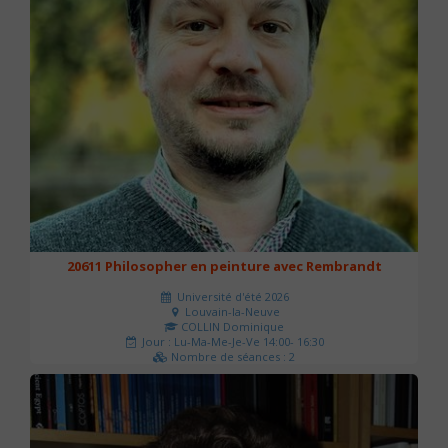
20611 Philosopher en peinture avec Rembrandt
Université d'été 2026
Louvain-la-Neuve
COLLIN Dominique
Jour : Lu-Ma-Me-Je-Ve 14:00- 16:30
Nombre de séances : 2
51 €