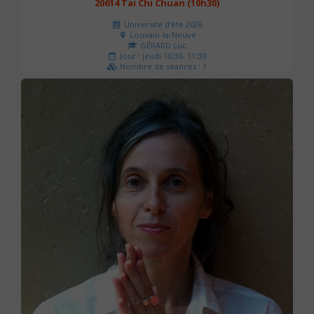
20614 Tai Chi Chuan (10h30)
Université d'été 2026
Louvain-la-Neuve
GÉRARD Luc
Jour : jeudi 10:30- 11:30
Nombre de séances : 1
0 €