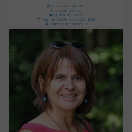
Université d'été 2026
Louvain-la-Neuve
FONSNY Laurence
Jour : Lu-Ma-Me-Je-Ve 09:30- 16:00
Nombre de séances : 3
190 €