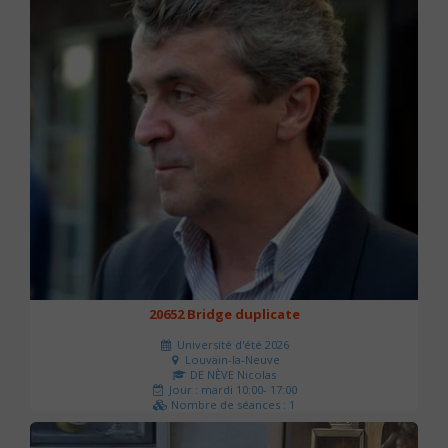
20652 Bridge duplicate
Université d'été 2026
Louvain-la-Neuve
DE NÈVE Nicolas
Jour : mardi 10:00- 17:00
Nombre de séances : 1
50 €