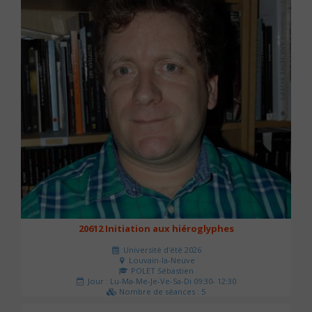
20612 Initiation aux hiéroglyphes
Université d'été 2026
Louvain-la-Neuve
POLET Sébastien
Jour : Lu-Ma-Me-Je-Ve-Sa-Di 09:30- 12:30
Nombre de séances : 5
140 €