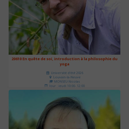
20610 En quête de soi, introduction à la philosophie du
yoga
Université d'été 2026
Louvain-la-Neuve
MONSEU Nicolas
Jour : jeudi 10:00- 12:00
Nombre de séances : 1
21 €