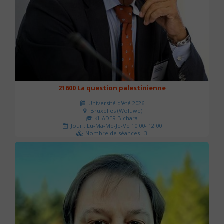
21600 La question palestinienne
Université d'été 2026
Bruxelles (Woluwé)
KHADER Bichara
Jour : Lu-Ma-Me-Je-Ve 10:00- 12:00
Nombre de séances : 3
63 €