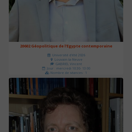
20602 Géopolitique de l'Egypte contemporaine
Université d'été 2026
Louvain-la-Neuve
GABRIEL Vincent
Jour : mercredi 10:30- 13:00
Nombre de séances : 1
21 €