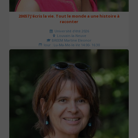
20657 J'écris la vie. Tout le monde a une histoire à
raconter
Université d'été 2026
Louvain-la-Neuve
BREEM Martine Eleonor
Jour : Lu-Ma-Me-Je-Ve 14:00- 16:30
Nombre de séances : 3
75 €