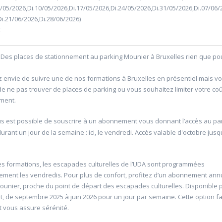
/05/2026,Di.10/05/2026,Di.17/05/2026,Di.24/05/2026,Di.31/05/2026,Di.07/06/
Di.21/06/2026,Di.28/06/2026)
€
Des places de stationnement au parking Mounier à Bruxelles rien que pou
 envie de suivre une de nos formations à Bruxelles en présentiel mais v
'Allemagne de 1871 à
20601 Géopolitique de l'énergie
de ne pas trouver de places de parking ou vous souhaitez limiter votre co
ment.
Université d'été 2026
Louvain-la-Neuve
6
GABRIEL Vincent
us est possible de souscrire à un abonnement vous donnant l’accès au pa
Jour : Lu-Ma-Me-Je-Ve-Sa-Di 10:30- 13:00
rant un jour de la semaine : ici, le vendredi. Accès valable d'octobre jusq
Nombre de séances : 5
e 10:30- 13:00
120 €
: 5
es formations, les escapades culturelles de l’UDA sont programmées
rement les vendredis. Pour plus de confort, profitez d’un abonnement ann
ounier, proche du point de départ des escapades culturelles. Disponible 
, de septembre 2025 à juin 2026 pour un jour par semaine. Cette option fac
t vous assure sérénité.