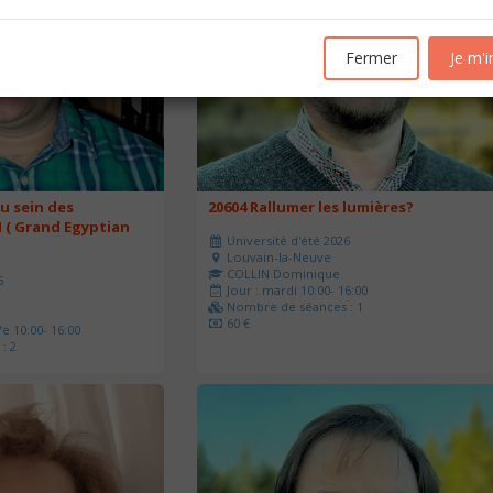
Fermer
Je m'i
u sein des
20604 Rallumer les lumières?
 ( Grand Egyptian
Université d'été 2026
Louvain-la-Neuve
COLLIN Dominique
6
Jour : mardi 10:00- 16:00
Nombre de séances : 1
60 €
e 10:00- 16:00
: 2