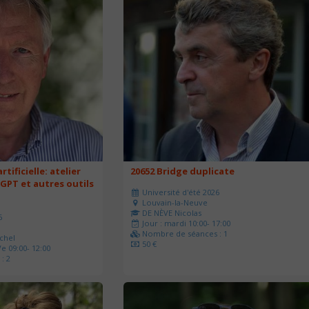
rtificielle: atelier
20652 Bridge duplicate
 GPT et autres outils
Université d'été 2026
Louvain-la-Neuve
DE NÈVE Nicolas
6
Jour : mardi 10:00- 17:00
Nombre de séances : 1
chel
50 €
e 09:00- 12:00
: 2