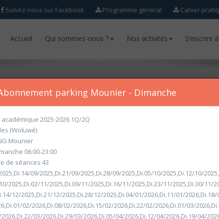
Suivez-nous sur Facebook
Programme général
Cahier prati
Accueil
Accueil
Qui sommes-nous ?
Qui sommes-nous ?
Nos activités
Nos activités
S’inscrire 
S’inscrire 
Abonnement parking Mounier - Dimanche
académique 2025-2026 1Q/2Q
les (Woluwé)
ur l'année académique 2026-2027 seront ouvertes
à partir du mercr
NG Mounier
imanche 06:00-23:00
 de séances 43
2025,Di.14/09/2025,Di.21/09/2025,Di.28/09/2025,Di.05/10/2025,Di.12/10/2025
10/2025,Di.02/11/2025,Di.09/11/2025,Di.16/11/2025,Di.23/11/2025,Di.30/11/2
i.14/12/2025,Di.21/12/2025,Di.28/12/2025,Di.04/01/2026,Di.11/01/2026,Di.18/
26,Di.01/02/2026,Di.08/02/2026,Di.15/02/2026,Di.22/02/2026,Di.01/03/2026,Di
/2026,Di.22/03/2026,Di.29/03/2026,Di.05/04/2026,Di.12/04/2026,Di.19/04/2026