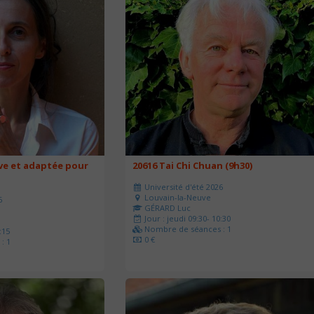
ve et adaptée pour
20616 Tai Chi Chuan (9h30)
Université d'été 2026
Louvain-la-Neuve
6
GÉRARD Luc
Jour : jeudi 09:30- 10:30
Nombre de séances : 1
:15
0 €
: 1