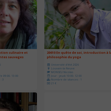
ation culinaire et
20610 En quête de soi, introduction à l
antes sauvages
philosophie du yoga
6
Université d'été 2026
Louvain-la-Neuve
MONSEU Nicolas
e 09:00- 13:00
Jour : jeudi 10:00- 12:00
: 3
Nombre de séances : 1
21 €