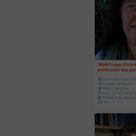
20609 Stage d'initi
médicinale des pl
Université d'été 202
Louvain-la-Neuve
BAUS Françoise
Jour : Lu-Ma-Me-Je-V
Nombre de séances 
90 €