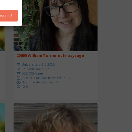
nscris !
20605 William Turner et le paysage
Université d'été 2026
Louvain-la-Neuve
DUBOIS Anne
Jour : Lu-Ma-Me-Je-Ve 09:45- 12:00
Nombre de séances : 2
42 €