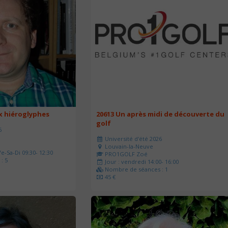
ux hiéroglyphes
20613 Un après midi de découverte du
golf
6
Université d'été 2026
Louvain-la-Neuve
e-Sa-Di 09:30- 12:30
PRO1GOLF Zoé
: 5
Jour : vendredi 14:00- 16:00
Nombre de séances : 1
45 €