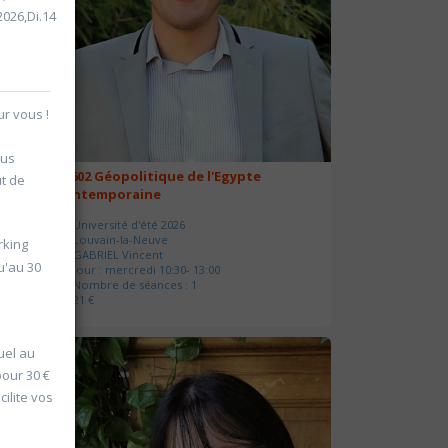
2026,Di.14
r vous !
ous
20602 Géopolitique de l'Egypte
ût de
contemporaine
Université d'été 2026
Louvain-la-Neuve
rking
GABRIEL Vincent
u'au 30
Jour : mercredi 10:30- 13:00
Nombre de séances : 1
21 €
uel au
pour 30 €
ilite vos