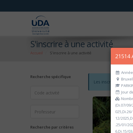
S'inscrire à une activité
Accueil
S'inscrire à une activité
21514 
Année 
Recherche spécifique
Bruxel
Les inscriptions po
PARKI
Jour d
Nombre
(Di.07/09/
025,Di.26/
12/2025,D
.25/01/20
Recherche par critères
6,Di.15/03