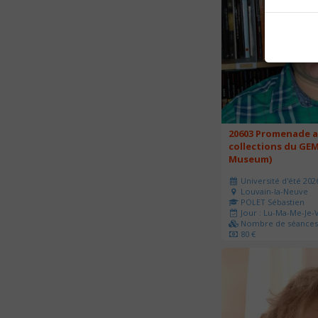
20603 Promenade a
collections du GEM
Museum)
Université d'été 202
Louvain-la-Neuve
POLET Sébastien
Jour : Lu-Ma-Me-Je-V
Nombre de séances 
80 €