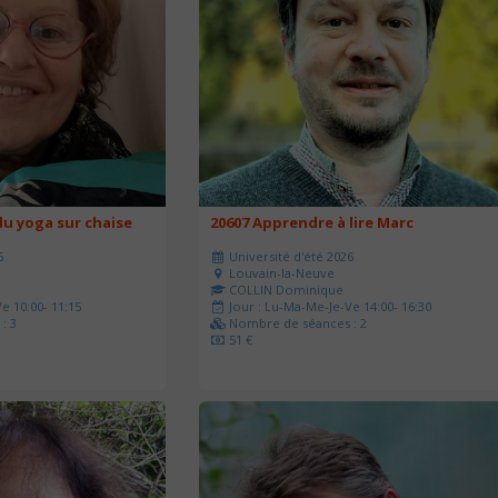
u yoga sur chaise
20607 Apprendre à lire Marc
6
Université d'été 2026
Louvain-la-Neuve
COLLIN Dominique
e 10:00- 11:15
Jour : Lu-Ma-Me-Je-Ve 14:00- 16:30
: 3
Nombre de séances : 2
51 €