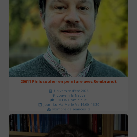
20611 Philosopher en peinture avec Rembrandt
Université d'été 2026
Louvain-la-Neuve
COLLIN Dominique
Jour : Lu-Ma-Me-Je-Ve 14:00- 16:30
Nombre de séances : 2
51 €