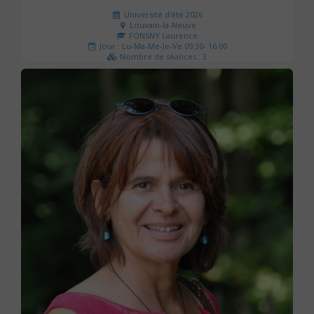
Université d'été 2026
Louvain-la-Neuve
FONSNY Laurence
Jour : Lu-Ma-Me-Je-Ve 09:30- 16:00
Nombre de séances : 3
190 €