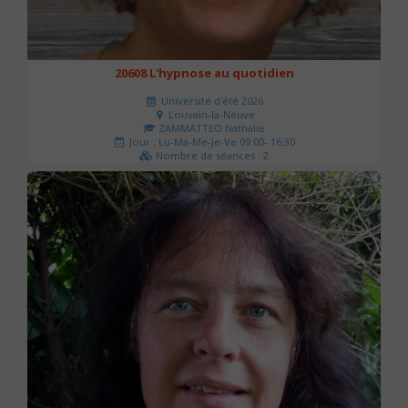
20608 L'hypnose au quotidien
Université d'été 2026
Louvain-la-Neuve
ZAMMATTEO Nathalie
Jour : Lu-Ma-Me-Je-Ve 09:00- 16:30
Nombre de séances : 2
140 €