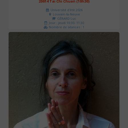
20614 Tai Chi Chuan (10h30)
Université d'été 2026
Louvain-la-Neuve
GÉRARD Luc
Jour : jeudi 10:30- 11:30
Nombre de séances : 1
0 €