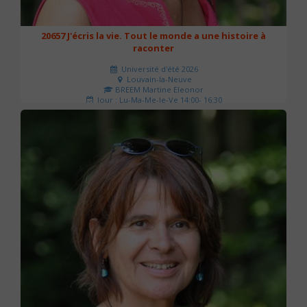
20657 J'écris la vie. Tout le monde a une histoire à
raconter
Université d'été 2026
Louvain-la-Neuve
BREEM Martine Eleonor
Jour : Lu-Ma-Me-Je-Ve 14:00- 16:30
Nombre de séances : 3
75 €