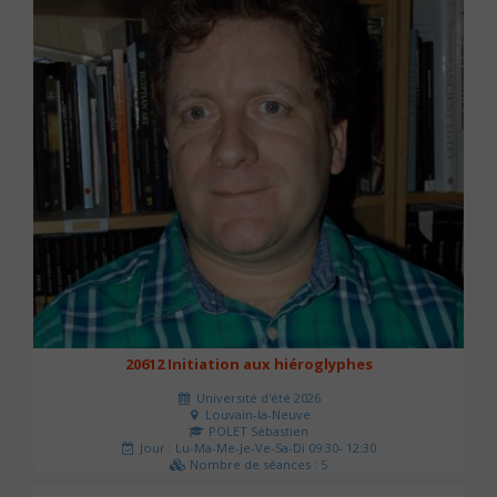
20612 Initiation aux hiéroglyphes
Université d'été 2026
Louvain-la-Neuve
POLET Sébastien
Jour : Lu-Ma-Me-Je-Ve-Sa-Di 09:30- 12:30
Nombre de séances : 5
140 €