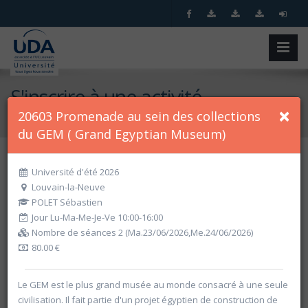
S'inscrire à une activité
×
20603 Promenade au sein des collections
Accueil
S'inscrire à une activité
du GEM ( Grand Egyptian Museum)
Université d'été 2026
Recherche spécifique
Louvain-la-Neuve
POLET Sébastien
Jour Lu-Ma-Me-Je-Ve 10:00-16:00
Nombre de séances 2 (Ma.23/06/2026,Me.24/06/2026)
80.00 €
Le GEM est le plus grand musée au monde consacré à une seule
civilisation. Il fait partie d'un projet égyptien de construction de
Recherche par critères