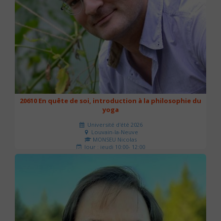
20610 En quête de soi, introduction à la philosophie du
yoga
Université d'été 2026
Louvain-la-Neuve
MONSEU Nicolas
Jour : jeudi 10:00- 12:00
Nombre de séances : 1
21 €