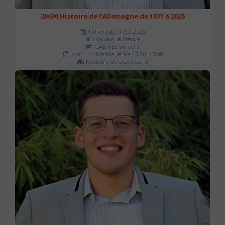
20600 Histoire de l'Allemagne de 1871 à 2025
Université d'été 2026
Louvain-la-Neuve
GABRIEL Vincent
Jour : Lu-Ma-Me-Je-Ve 10:30- 13:00
Nombre de séances : 5
120 €