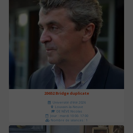
20652 Bridge duplicate
Université d'été 2026
Louvain-la-Neuve
DE NÈVE Nicolas
Jour : mardi 10:00- 17:00
Nombre de séances : 1
50 €