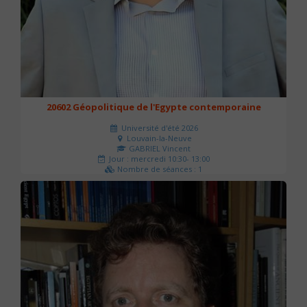
20602 Géopolitique de l'Egypte contemporaine
Université d'été 2026
Louvain-la-Neuve
GABRIEL Vincent
Jour : mercredi 10:30- 13:00
Nombre de séances : 1
21 €