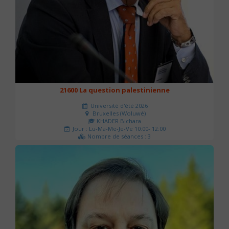
21600 La question palestinienne
Université d'été 2026
Bruxelles (Woluwé)
KHADER Bichara
Jour : Lu-Ma-Me-Je-Ve 10:00- 12:00
Nombre de séances : 3
63 €