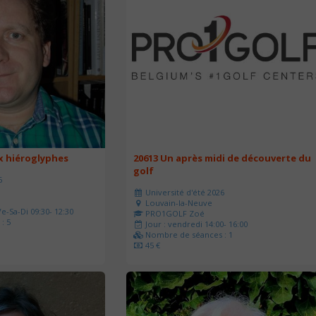
ux hiéroglyphes
20613 Un après midi de découverte du
golf
6
Université d'été 2026
Louvain-la-Neuve
e-Sa-Di 09:30- 12:30
PRO1GOLF Zoé
: 5
Jour : vendredi 14:00- 16:00
Nombre de séances : 1
45 €