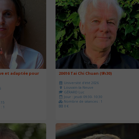
ve et adaptée pour
20616 Tai Chi Chuan (9h30)
Université d'été 2026
Louvain-la-Neuve
6
GÉRARD Luc
Jour : jeudi 09:30- 10:30
Nombre de séances : 1
:15
0 €
: 1