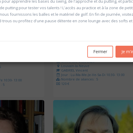
on pour apprendre les bases du swing, de l'approche et du putting, et parti
e putting pour tester vos talents ! L'accès au practice et à la zone de petit
et nous fournissons les balles et le matériel de golf. En fin de journée, visitez
3 trous ou profitez d'une pause détente en zone lounge avec des softs et
Fermer
Je m'i
'Allemagne de 1871 à
20601 Géopolitique de l'énergie
Université d'été 2026
Louvain-la-Neuve
6
GABRIEL Vincent
Jour : Lu-Ma-Me-Je-Ve-Sa-Di 10:30- 13:00
Nombre de séances : 5
e 10:30- 13:00
120 €
: 5