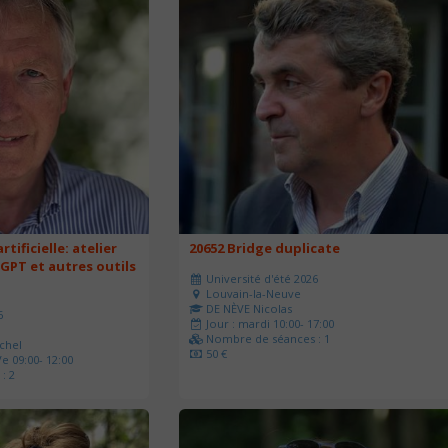
rtificielle: atelier
20652 Bridge duplicate
 GPT et autres outils
Université d'été 2026
Louvain-la-Neuve
DE NÈVE Nicolas
6
Jour : mardi 10:00- 17:00
Nombre de séances : 1
chel
50 €
e 09:00- 12:00
: 2