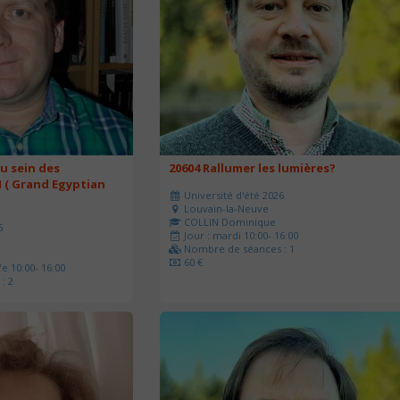
u sein des
20604 Rallumer les lumières?
 ( Grand Egyptian
Université d'été 2026
Louvain-la-Neuve
COLLIN Dominique
6
Jour : mardi 10:00- 16:00
Nombre de séances : 1
60 €
e 10:00- 16:00
: 2