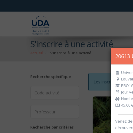
S'inscrire à une activité
Accueil
S'inscrire à une activité
20613 
Univer
Recherche spécifique
Louvai
Les inscriptions po
PRO1G
Jour ve
Nombre
45.00 
Venez déc
Recherche par critères
découvert