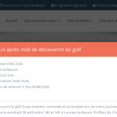
Suivez-nous sur Facebook
Programme général
Cahier prati
Accueil
Accueil
Qui sommes-nous ?
Qui sommes-nous ?
Nos activités
Nos activités
S’inscrire 
S’inscrire 
Un après midi de découverte du golf
sité d'été 2026
n-la-Neuve
ur l'année académique 2026-2027 seront ouvertes
à partir du mercr
OLF Zoé
ndredi 14:00-16:00
 de séances 1 (Ve.28/08/2026)
€
ouvrir le golf d'une manière conviviale et accessible lors de notre journé
e le vendredi 28 août entre 14h et 16h à Louvain-la-Neuve. Profitez de 2 