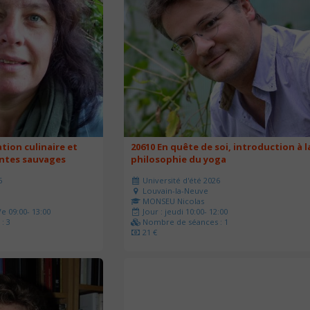
ation culinaire et
20610 En quête de soi, introduction à l
antes sauvages
philosophie du yoga
6
Université d'été 2026
Louvain-la-Neuve
MONSEU Nicolas
e 09:00- 13:00
Jour : jeudi 10:00- 12:00
: 3
Nombre de séances : 1
21 €