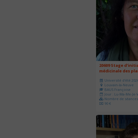
20609 Stage d'initi
médicinale des pl
Université d'été 202
Louvain-la-Neuve
BAUS Françoise
Jour : Lu-Ma-Me-Je-V
Nombre de séances 
90 €