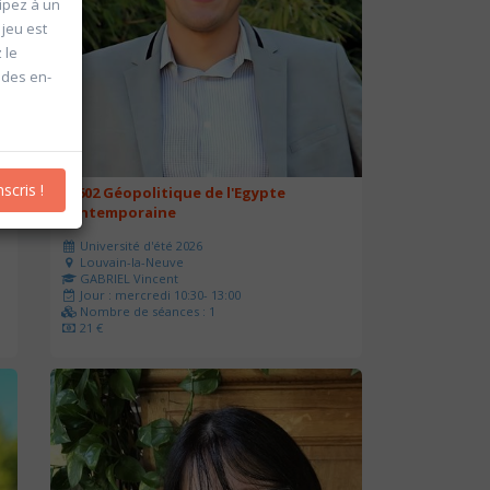
cipez à un
 jeu est
 le
 des en-
nscris !
20602 Géopolitique de l'Egypte
contemporaine
Université d'été 2026
Louvain-la-Neuve
GABRIEL Vincent
Jour : mercredi 10:30- 13:00
Nombre de séances : 1
21 €