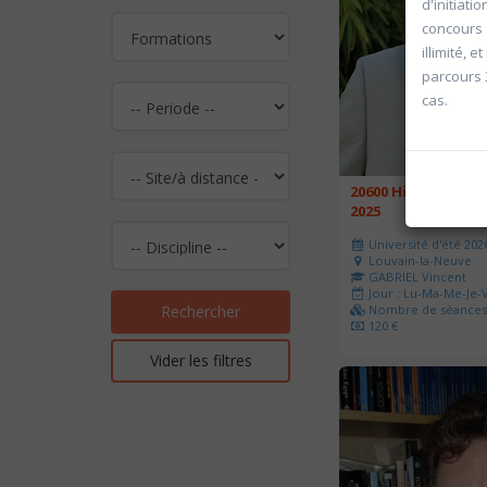
d'initiati
concours d
illimité, 
parcours 
cas.
20600 Histoire de l
2025
Université d'été 202
Louvain-la-Neuve
GABRIEL Vincent
Jour : Lu-Ma-Me-Je-V
Nombre de séances 
Rechercher
120 €
Vider les filtres