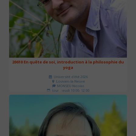
20610 En quête de soi, introduction à la philosophie du
yoga
Université d'été 2026
Louvain-la-Neuve
MONSEU Nicolas
Jour : jeudi 10:00- 12:00
Nombre de séances : 1
21 €