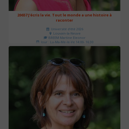
20657 J'écris la vie. Tout le monde a une histoire à
raconter
Université d'été 2026
Louvain-la-Neuve
BREEM Martine Eleonor
Jour : Lu-Ma-Me-Je-Ve 14:00- 16:30
Nombre de séances : 3
75 €