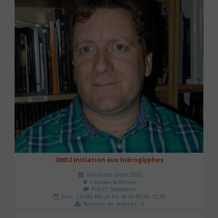
20612 Initiation aux hiéroglyphes
Université d'été 2026
Louvain-la-Neuve
POLET Sébastien
Jour : Lu-Ma-Me-Je-Ve-Sa-Di 09:30- 12:30
Nombre de séances : 5
140 €