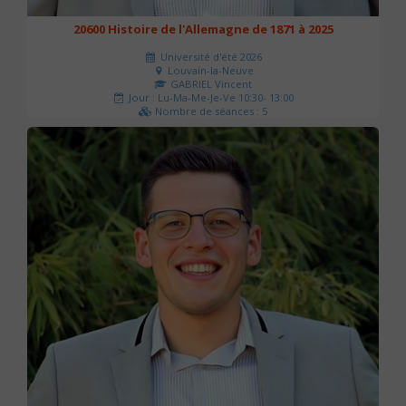
20600 Histoire de l'Allemagne de 1871 à 2025
Université d'été 2026
Louvain-la-Neuve
GABRIEL Vincent
Jour : Lu-Ma-Me-Je-Ve 10:30- 13:00
Nombre de séances : 5
120 €