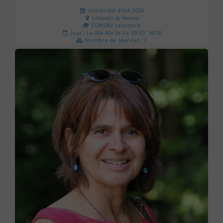
Université d'été 2026
Louvain-la-Neuve
FONSNY Laurence
Jour : Lu-Ma-Me-Je-Ve 09:30- 16:00
Nombre de séances : 3
190 €