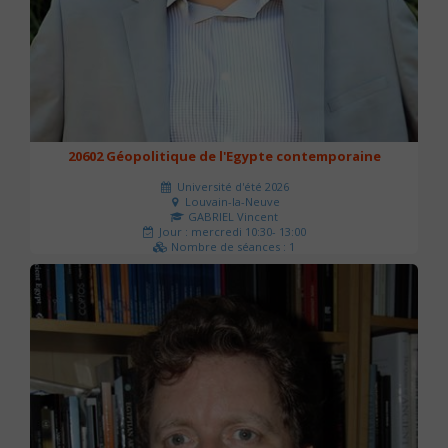
20602 Géopolitique de l'Egypte contemporaine
Université d'été 2026
Louvain-la-Neuve
GABRIEL Vincent
Jour : mercredi 10:30- 13:00
Nombre de séances : 1
21 €