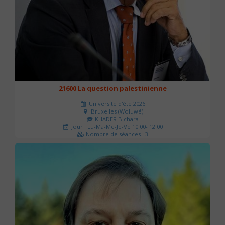
21600 La question palestinienne
Université d'été 2026
Bruxelles (Woluwé)
KHADER Bichara
Jour : Lu-Ma-Me-Je-Ve 10:00- 12:00
Nombre de séances : 3
63 €