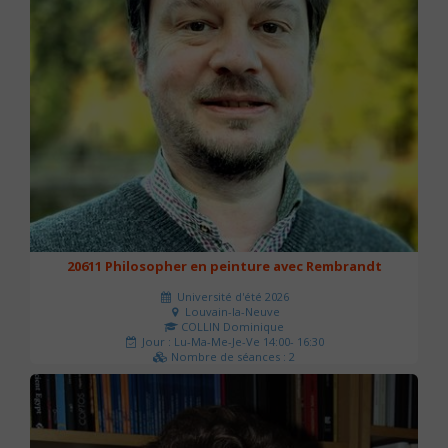
20611 Philosopher en peinture avec Rembrandt
Université d'été 2026
Louvain-la-Neuve
COLLIN Dominique
Jour : Lu-Ma-Me-Je-Ve 14:00- 16:30
Nombre de séances : 2
51 €