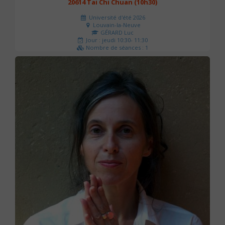
20614 Tai Chi Chuan (10h30)
Université d'été 2026
Louvain-la-Neuve
GÉRARD Luc
Jour : jeudi 10:30- 11:30
Nombre de séances : 1
0 €