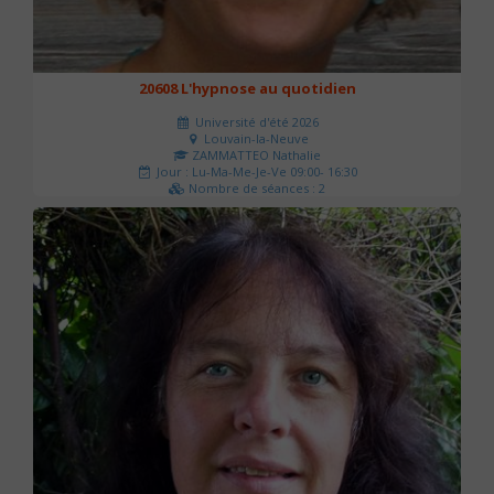
20608 L'hypnose au quotidien
Université d'été 2026
Louvain-la-Neuve
ZAMMATTEO Nathalie
Jour : Lu-Ma-Me-Je-Ve 09:00- 16:30
Nombre de séances : 2
140 €