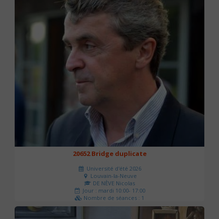
20652 Bridge duplicate
Université d'été 2026
Louvain-la-Neuve
DE NÈVE Nicolas
Jour : mardi 10:00- 17:00
Nombre de séances : 1
50 €