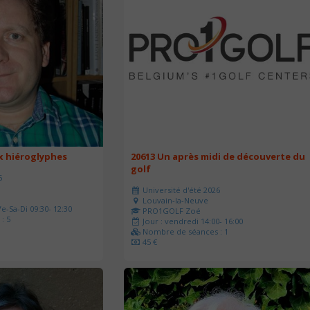
ux hiéroglyphes
20613 Un après midi de découverte du
golf
6
Université d'été 2026
Louvain-la-Neuve
e-Sa-Di 09:30- 12:30
PRO1GOLF Zoé
: 5
Jour : vendredi 14:00- 16:00
Nombre de séances : 1
45 €