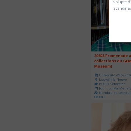
volupté d
scandina
20603 Promenade a
collections du GEM
Museum)
Université d'été 202
Louvain-la-Neuve
POLET Sébastien
Jour : Lu-Ma-Me-Je-V
Nombre de séances 
80 €