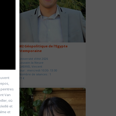
20602 Géopolitique de l'Egypte
contemporaine
Université d'été 2026
Louvain-la-Neuve
GABRIEL Vincent
Jour : mercredi 10:30- 13:00
Nombre de séances : 1
souvent
21 €
repos,
 peintres
ent Van
ller, où
eillé et
alme et