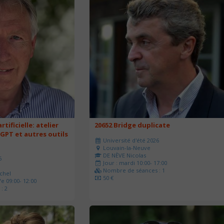
rtificielle: atelier
20652 Bridge duplicate
 GPT et autres outils
Université d'été 2026
Louvain-la-Neuve
DE NÈVE Nicolas
6
Jour : mardi 10:00- 17:00
Nombre de séances : 1
chel
50 €
e 09:00- 12:00
: 2