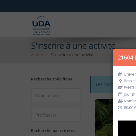
S'inscrire à une activité
Accueil
S'inscrire à une activité
21604 L
Univer
Recherche spécifique
Bruxel
Les inscriptions po
FANTI 
Jour ma
Nombre
80.00 
Recherche par critères