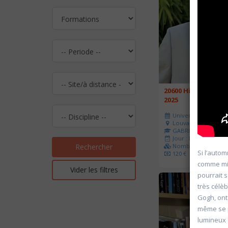
20600 Histoire de l
2025
Université d'été 202
Louvain-la-Neuve
GABRIEL Vincent
Jour : Lu-Ma-Me-Je-V
Nombre de séances 
Rechercher
Si l’autom
120 €
comme miro
Vider les filtres
pourrait 
très célè
Gogh, ont
même se p
lumineux 