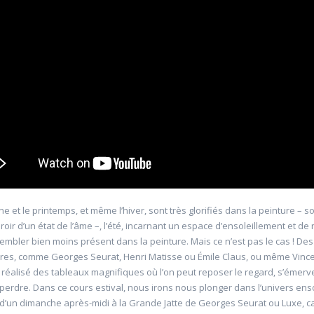
'Allemagne de 1871 à
20601 Géopolitique de l'énergie
Université d'été 2026
Louvain-la-Neuve
6
GABRIEL Vincent
Jour : Lu-Ma-Me-Je-Ve-Sa-Di 10:30- 13:00
Nombre de séances : 5
e 10:30- 13:00
120 €
: 5
ne et le printemps, et même l’hiver, sont très glorifiés dans la peinture – 
ir d’un état de l’âme –, l’été, incarnant un espace d’ensoleillement et de 
sembler bien moins présent dans la peinture. Mais ce n’est pas le cas ! Des
bres, comme Georges Seurat, Henri Matisse ou Émile Claus, ou même Vinc
 réalisé des tableaux magnifiques où l’on peut reposer le regard, s’émervei
erdre. Dans ce cours estival, nous irons nous plonger dans l’univers ensol
d’un dimanche après-midi à la Grande Jatte de Georges Seurat ou Luxe, c