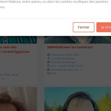
’Henri Matisse, entre autres, ou dans les soirées nordiques des peintres
ves.
Fermer
Je m'i
u sein des
20604 Rallumer les lumières?
 ( Grand Egyptian
Université d'été 2026
Louvain-la-Neuve
COLLIN Dominique
6
Jour : mardi 10:00- 16:00
Nombre de séances : 1
60 €
e 10:00- 16:00
: 2