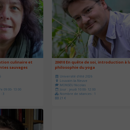
ation culinaire et
20610 En quête de soi, introduction à l
antes sauvages
philosophie du yoga
6
Université d'été 2026
Louvain-la-Neuve
MONSEU Nicolas
e 09:00- 13:00
Jour : jeudi 10:00- 12:00
: 3
Nombre de séances : 1
21 €