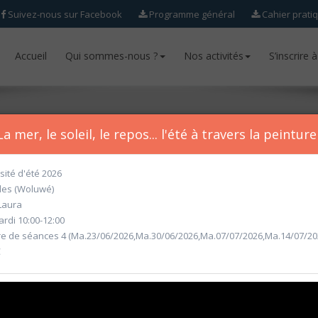
Suivez-nous sur Facebook
Programme général
Cahier prati
Accueil
Accueil
Qui sommes-nous ?
Qui sommes-nous ?
Nos activités
Nos activités
S’inscrire 
S’inscrire 
a mer, le soleil, le repos... l'été à travers la peinture
sité d'été 2026
les (Woluwé)
ur l'année académique 2026-2027 seront ouvertes
à partir du mercr
Laura
rdi 10:00-12:00
 de séances 4 (Ma.23/06/2026,Ma.30/06/2026,Ma.07/07/2026,Ma.14/07/20
€