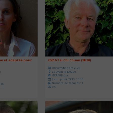
ve et adaptée pour
20616 Tai Chi Chuan (9h30)
Université d'été 2026
Louvain-la-Neuve
6
GÉRARD Luc
Jour : jeudi 09:30- 10:30
Nombre de séances : 1
:15
0 €
: 1