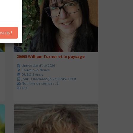
nscris !
20605 William Turner et le paysage
Université d'été 2026
Louvain-la-Neuve
DUBOIS Anne
Jour : Lu-Ma-Me-Je-Ve 09:45- 12:00
Nombre de séances : 2
42 €