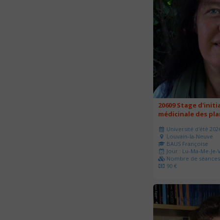
20609 Stage d'initi
médicinale des pl
Université d'été 202
Louvain-la-Neuve
BAUS Françoise
Jour : Lu-Ma-Me-Je-V
Nombre de séances 
90 €