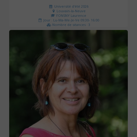
Université d'été 2026
Louvain-la-Neuve
FONSNY Laurence
Jour : Lu-Ma-Me-Je-Ve 09:30- 16:00
Nombre de séances : 3
190 €