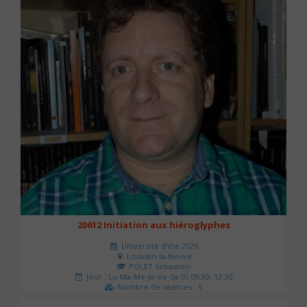
20612 Initiation aux hiéroglyphes
Université d'été 2026
Louvain-la-Neuve
POLET Sébastien
Jour : Lu-Ma-Me-Je-Ve-Sa-Di 09:30- 12:30
Nombre de séances : 5
140 €