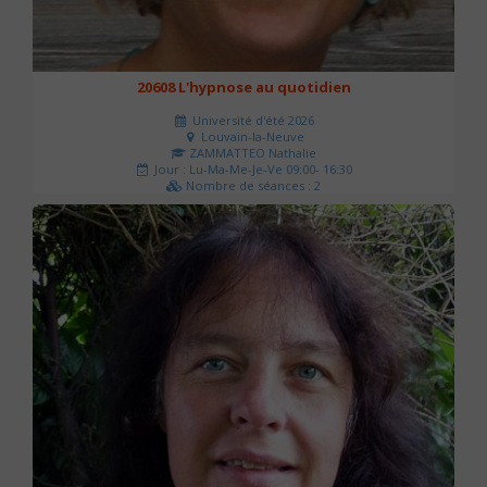
20608 L'hypnose au quotidien
Université d'été 2026
Louvain-la-Neuve
ZAMMATTEO Nathalie
Jour : Lu-Ma-Me-Je-Ve 09:00- 16:30
Nombre de séances : 2
140 €