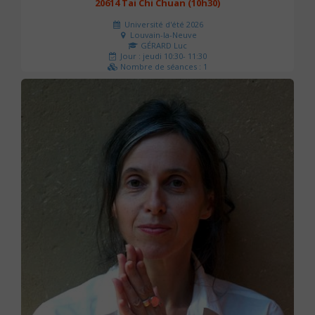
20614 Tai Chi Chuan (10h30)
Université d'été 2026
Louvain-la-Neuve
GÉRARD Luc
Jour : jeudi 10:30- 11:30
Nombre de séances : 1
0 €