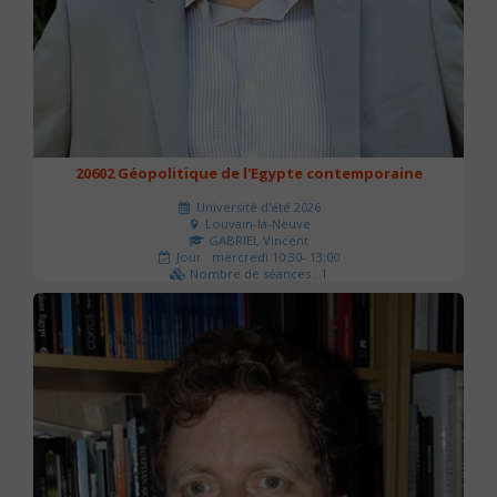
20602 Géopolitique de l'Egypte contemporaine
Université d'été 2026
Louvain-la-Neuve
GABRIEL Vincent
Jour : mercredi 10:30- 13:00
Nombre de séances : 1
21 €