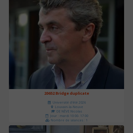
20652 Bridge duplicate
Université d'été 2026
Louvain-la-Neuve
DE NÈVE Nicolas
Jour : mardi 10:00- 17:00
Nombre de séances : 1
50 €