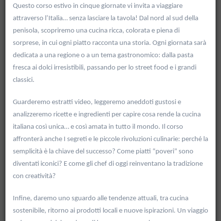
Questo corso estivo in cinque giornate vi invita a viaggiare
attraverso l’Italia… senza lasciare la tavola! Dal nord al sud della
penisola, scopriremo una cucina ricca, colorata e piena di
sorprese, in cui ogni piatto racconta una storia. Ogni giornata sarà
dedicata a una regione o a un tema gastronomico: dalla pasta
fresca ai dolci irresistibili, passando per lo street food e i grandi
classici.
Guarderemo estratti video, leggeremo aneddoti gustosi e
analizzeremo ricette e ingredienti per capire cosa rende la cucina
italiana così unica… e così amata in tutto il mondo. Il corso
affronterà anche I segreti e le piccole rivoluzioni culinarie: perché la
semplicità è la chiave del successo? Come piatti “poveri” sono
diventati iconici? E come gli chef di oggi reinventano la tradizione
Rechercher
con creatività?
Vider les filtres
Infine, daremo uno sguardo alle tendenze attuali, tra cucina
sostenibile, ritorno ai prodotti locali e nuove ispirazioni. Un viaggio