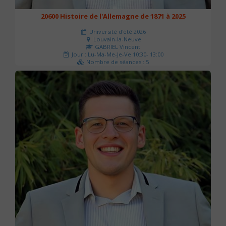
20600 Histoire de l'Allemagne de 1871 à 2025
Université d'été 2026
Louvain-la-Neuve
GABRIEL Vincent
Jour : Lu-Ma-Me-Je-Ve 10:30- 13:00
Nombre de séances : 5
120 €