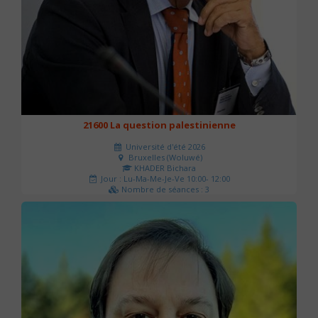
21600 La question palestinienne
Université d'été 2026
Bruxelles (Woluwé)
KHADER Bichara
Jour : Lu-Ma-Me-Je-Ve 10:00- 12:00
Nombre de séances : 3
63 €