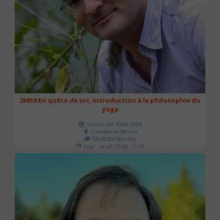
20610 En quête de soi, introduction à la philosophie du
yoga
Université d'été 2026
Louvain-la-Neuve
MONSEU Nicolas
Jour : jeudi 10:00- 12:00
Nombre de séances : 1
21 €