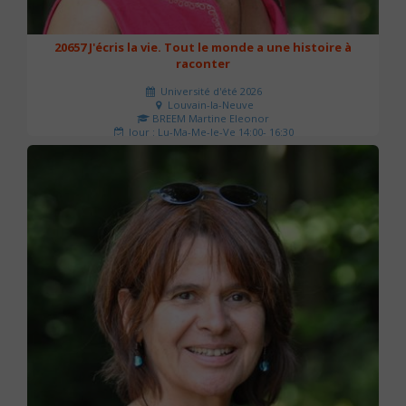
20657 J'écris la vie. Tout le monde a une histoire à
raconter
Université d'été 2026
Louvain-la-Neuve
BREEM Martine Eleonor
Jour : Lu-Ma-Me-Je-Ve 14:00- 16:30
Nombre de séances : 3
75 €