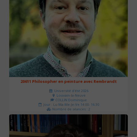
20611 Philosopher en peinture avec Rembrandt
Université d'été 2026
Louvain-la-Neuve
COLLIN Dominique
Jour : Lu-Ma-Me-Je-Ve 14:00- 16:30
Nombre de séances : 2
51 €