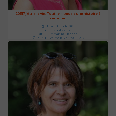
20657 J'écris la vie. Tout le monde a une histoire à
raconter
Université d'été 2026
Louvain-la-Neuve
BREEM Martine Eleonor
Jour : Lu-Ma-Me-Je-Ve 14:00- 16:30
Nombre de séances : 3
75 €