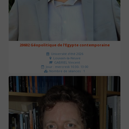
20602 Géopolitique de l'Egypte contemporaine
Université d'été 2026
Louvain-la-Neuve
GABRIEL Vincent
Jour : mercredi 10:30- 13:00
Nombre de séances : 1
21 €