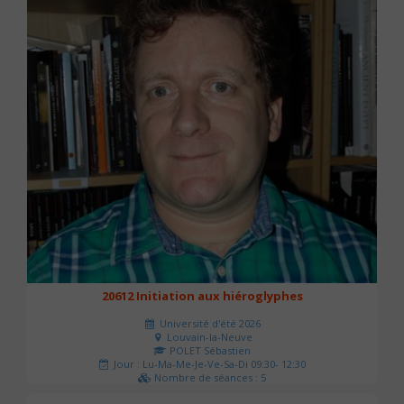
20612 Initiation aux hiéroglyphes
Université d'été 2026
Louvain-la-Neuve
POLET Sébastien
Jour : Lu-Ma-Me-Je-Ve-Sa-Di 09:30- 12:30
Nombre de séances : 5
140 €