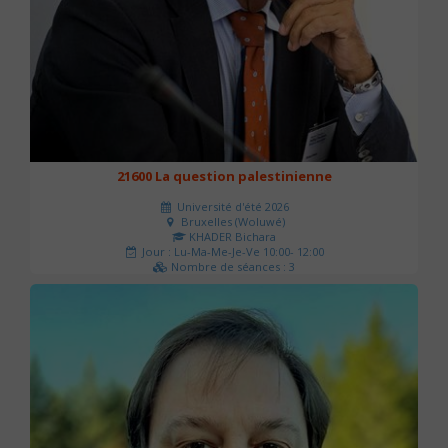
21600 La question palestinienne
Université d'été 2026
Bruxelles (Woluwé)
KHADER Bichara
Jour : Lu-Ma-Me-Je-Ve 10:00- 12:00
Nombre de séances : 3
63 €