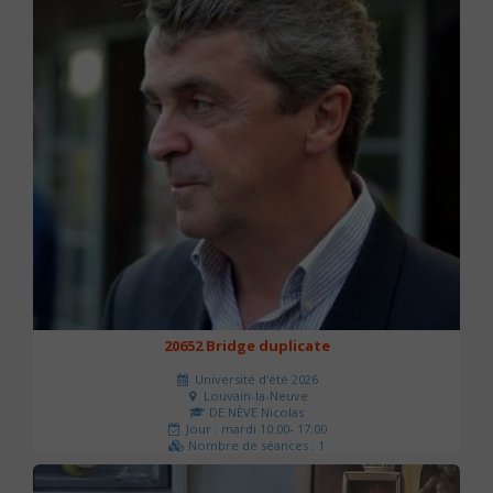
20652 Bridge duplicate
Université d'été 2026
Louvain-la-Neuve
DE NÈVE Nicolas
Jour : mardi 10:00- 17:00
Nombre de séances : 1
50 €