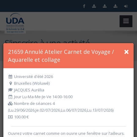
S'inscrire à une activité
×
21659 Annulé Atelier Carnet de Voyage /
Accueil
S'inscrire à une activité
Aquarelle et collage
Université d'été 2026
Recherche spécifique
Bruxelles (Woluwé)
JACQUES Aurélia
Jour Lu-Ma-Me-Je-Ve 14:00-16:00
Nombre de séances 4
(Lu.29/06/2026,Je.02/07/2026,Lu.06/07/2026,Lu.13/07/2026)
100.00 €
Ouvrez votre carnet comme on ouvre une fenêtre sur l’ailleurs.
Recherche par critères