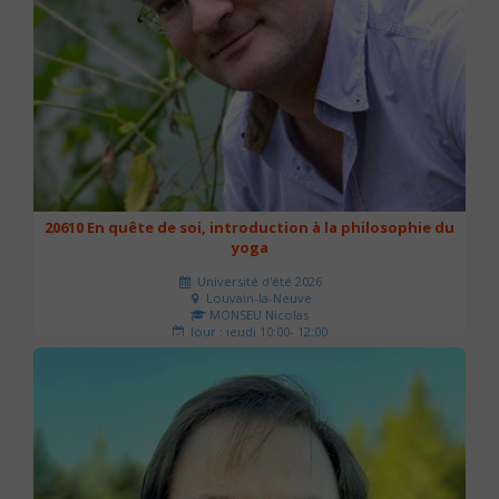
20610 En quête de soi, introduction à la philosophie du
yoga
Université d'été 2026
Louvain-la-Neuve
MONSEU Nicolas
Jour : jeudi 10:00- 12:00
Nombre de séances : 1
21 €