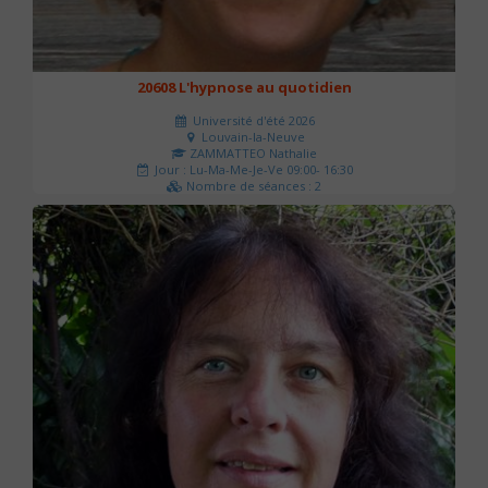
20608 L'hypnose au quotidien
Université d'été 2026
Louvain-la-Neuve
ZAMMATTEO Nathalie
Jour : Lu-Ma-Me-Je-Ve 09:00- 16:30
Nombre de séances : 2
140 €