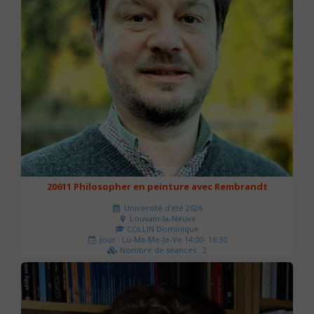
20611 Philosopher en peinture avec Rembrandt
Université d'été 2026
Louvain-la-Neuve
COLLIN Dominique
Jour : Lu-Ma-Me-Je-Ve 14:00- 16:30
Nombre de séances : 2
51 €