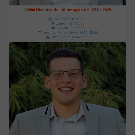
20600 Histoire de l'Allemagne de 1871 à 2025
Université d'été 2026
Louvain-la-Neuve
GABRIEL Vincent
Jour : Lu-Ma-Me-Je-Ve 10:30- 13:00
Nombre de séances : 5
120 €