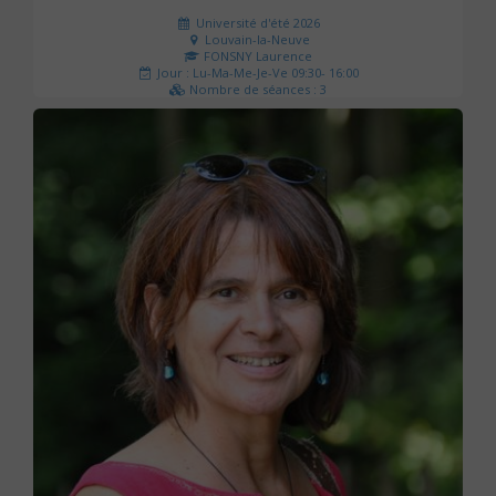
Université d'été 2026
Louvain-la-Neuve
FONSNY Laurence
Jour : Lu-Ma-Me-Je-Ve 09:30- 16:00
Nombre de séances : 3
190 €