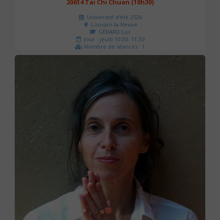
20614 Tai Chi Chuan (10h30)
Université d'été 2026
Louvain-la-Neuve
GÉRARD Luc
Jour : jeudi 10:30- 11:30
Nombre de séances : 1
0 €