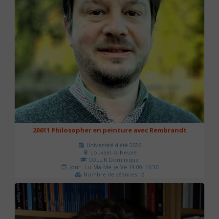
20611 Philosopher en peinture avec Rembrandt
Université d'été 2026
Louvain-la-Neuve
COLLIN Dominique
Jour : Lu-Ma-Me-Je-Ve 14:00- 16:30
Nombre de séances : 2
51 €