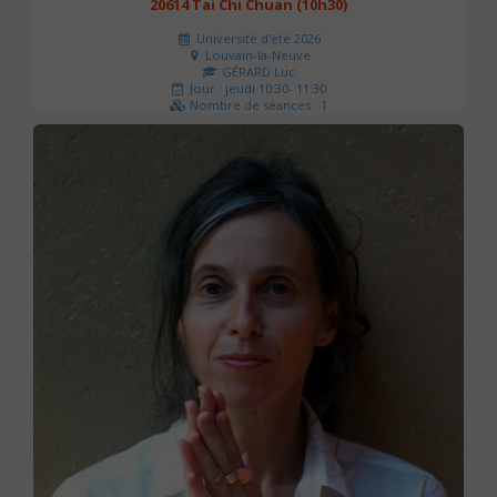
20614 Tai Chi Chuan (10h30)
Université d'été 2026
Louvain-la-Neuve
GÉRARD Luc
Jour : jeudi 10:30- 11:30
Nombre de séances : 1
0 €