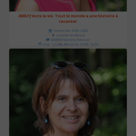
20657 J'écris la vie. Tout le monde a une histoire à
raconter
Université d'été 2026
Louvain-la-Neuve
BREEM Martine Eleonor
Jour : Lu-Ma-Me-Je-Ve 14:00- 16:30
Nombre de séances : 3
75 €