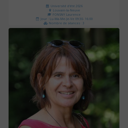
Université d'été 2026
Louvain-la-Neuve
FONSNY Laurence
Jour : Lu-Ma-Me-Je-Ve 09:30- 16:00
Nombre de séances : 3
190 €