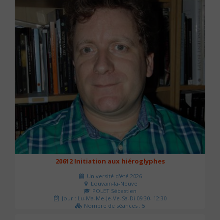
20612 Initiation aux hiéroglyphes
Université d'été 2026
Louvain-la-Neuve
POLET Sébastien
Jour : Lu-Ma-Me-Je-Ve-Sa-Di 09:30- 12:30
Nombre de séances : 5
140 €