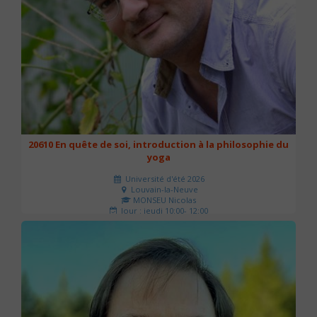
20610 En quête de soi, introduction à la philosophie du
yoga
Université d'été 2026
Louvain-la-Neuve
MONSEU Nicolas
Jour : jeudi 10:00- 12:00
Nombre de séances : 1
21 €