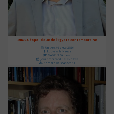
20602 Géopolitique de l'Egypte contemporaine
Université d'été 2026
Louvain-la-Neuve
GABRIEL Vincent
Jour : mercredi 10:30- 13:00
Nombre de séances : 1
21 €