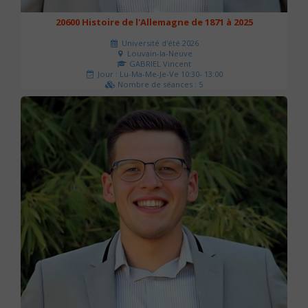
20600 Histoire de l'Allemagne de 1871 à 2025
Université d'été 2026
Louvain-la-Neuve
GABRIEL Vincent
Jour : Lu-Ma-Me-Je-Ve 10:30- 13:00
Nombre de séances : 5
120 €