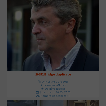
20652 Bridge duplicate
Université d'été 2026
Louvain-la-Neuve
DE NÈVE Nicolas
Jour : mardi 10:00- 17:00
Nombre de séances : 1
50 €