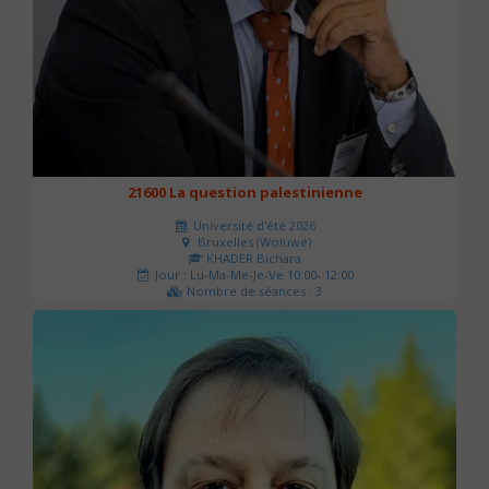
21600 La question palestinienne
Université d'été 2026
Bruxelles (Woluwé)
KHADER Bichara
Jour : Lu-Ma-Me-Je-Ve 10:00- 12:00
Nombre de séances : 3
63 €