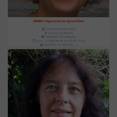
20608 L'hypnose au quotidien
Université d'été 2026
Louvain-la-Neuve
ZAMMATTEO Nathalie
Jour : Lu-Ma-Me-Je-Ve 09:00- 16:30
Nombre de séances : 2
140 €