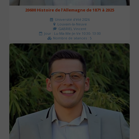
20600 Histoire de l'Allemagne de 1871 à 2025
Université d'été 2026
Louvain-la-Neuve
GABRIEL Vincent
Jour : Lu-Ma-Me-Je-Ve 10:30- 13:00
Nombre de séances : 5
120 €