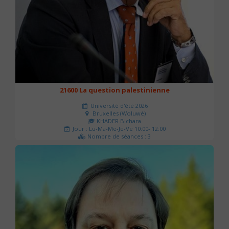
21600 La question palestinienne
Université d'été 2026
Bruxelles (Woluwé)
KHADER Bichara
Jour : Lu-Ma-Me-Je-Ve 10:00- 12:00
Nombre de séances : 3
63 €