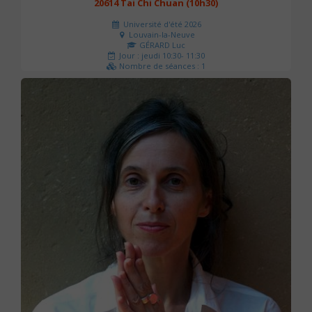
20614 Tai Chi Chuan (10h30)
Université d'été 2026
Louvain-la-Neuve
GÉRARD Luc
Jour : jeudi 10:30- 11:30
Nombre de séances : 1
0 €