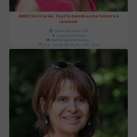
20657 J'écris la vie. Tout le monde a une histoire à
raconter
Université d'été 2026
Louvain-la-Neuve
BREEM Martine Eleonor
Jour : Lu-Ma-Me-Je-Ve 14:00- 16:30
Nombre de séances : 3
75 €