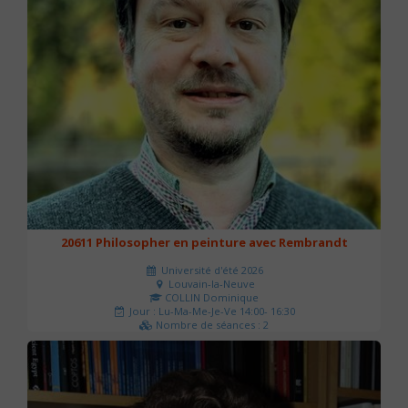
20611 Philosopher en peinture avec Rembrandt
Université d'été 2026
Louvain-la-Neuve
COLLIN Dominique
Jour : Lu-Ma-Me-Je-Ve 14:00- 16:30
Nombre de séances : 2
51 €