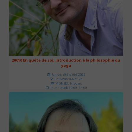
20610 En quête de soi, introduction à la philosophie du
yoga
Université d'été 2026
Louvain-la-Neuve
MONSEU Nicolas
Jour : jeudi 10:00- 12:00
Nombre de séances : 1
21 €