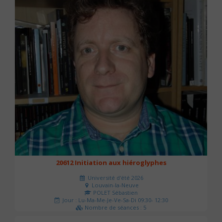
20612 Initiation aux hiéroglyphes
Université d'été 2026
Louvain-la-Neuve
POLET Sébastien
Jour : Lu-Ma-Me-Je-Ve-Sa-Di 09:30- 12:30
Nombre de séances : 5
140 €