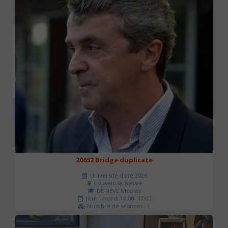
20652 Bridge duplicate
Université d'été 2026
Louvain-la-Neuve
DE NÈVE Nicolas
Jour : mardi 10:00- 17:00
Nombre de séances : 1
50 €