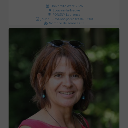
Université d'été 2026
Louvain-la-Neuve
FONSNY Laurence
Jour : Lu-Ma-Me-Je-Ve 09:30- 16:00
Nombre de séances : 3
190 €