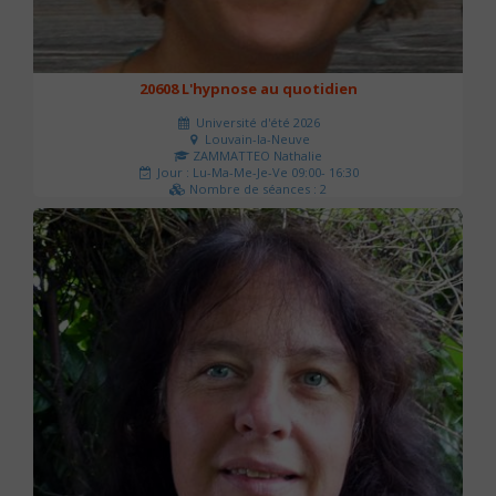
20608 L'hypnose au quotidien
Université d'été 2026
Louvain-la-Neuve
ZAMMATTEO Nathalie
Jour : Lu-Ma-Me-Je-Ve 09:00- 16:30
Nombre de séances : 2
140 €