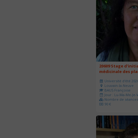
20609 Stage d'initi
médicinale des pl
Université d'été 202
Louvain-la-Neuve
BAUS Françoise
Jour : Lu-Ma-Me-Je-V
Nombre de séances 
90 €