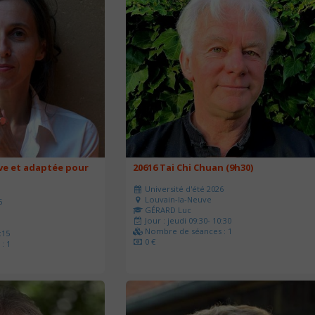
ve et adaptée pour
20616 Tai Chi Chuan (9h30)
Université d'été 2026
Louvain-la-Neuve
6
GÉRARD Luc
Jour : jeudi 09:30- 10:30
Nombre de séances : 1
:15
0 €
: 1