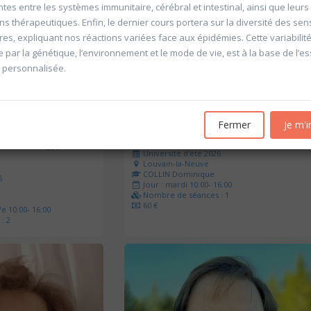
tes entre les systèmes immunitaire, cérébral et intestinal, ainsi que leurs
ns thérapeutiques. Enfin, le dernier cours portera sur la diversité des sens
res, expliquant nos réactions variées face aux épidémies. Cette variabilité
 par la génétique, l’environnement et le mode de vie, est à la base de l’es
 personnalisée.
Fermer
Je m'i
u sein des
20604 Rallumer les lumières?
 ( Grand Egyptian
Université d'été 2026
Louvain-la-Neuve
COLLIN Dominique
6
Jour : mardi 10:00- 16:00
Nombre de séances : 1
60 €
e 10:00- 16:00
: 2