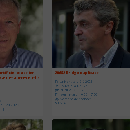
rtificielle: atelier
20652 Bridge duplicate
 GPT et autres outils
Université d'été 2026
Louvain-la-Neuve
DE NÈVE Nicolas
6
Jour : mardi 10:00- 17:00
Nombre de séances : 1
chel
50 €
e 09:00- 12:00
: 2