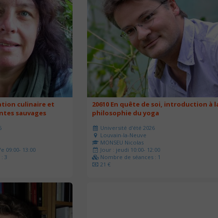
ation culinaire et
20610 En quête de soi, introduction à l
antes sauvages
philosophie du yoga
6
Université d'été 2026
Louvain-la-Neuve
MONSEU Nicolas
e 09:00- 13:00
Jour : jeudi 10:00- 12:00
: 3
Nombre de séances : 1
21 €