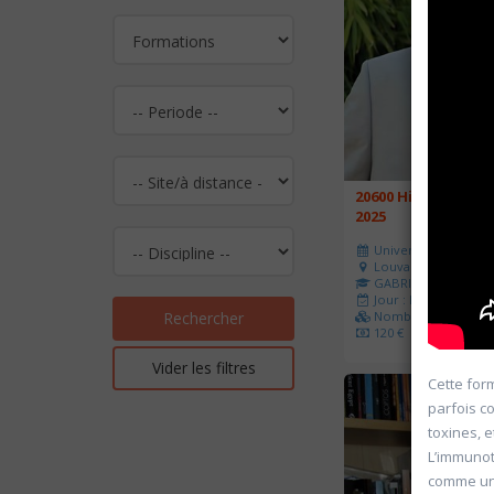
20600 Histoire de l
2025
Université d'été 202
Louvain-la-Neuve
GABRIEL Vincent
Jour : Lu-Ma-Me-Je-V
Nombre de séances 
Rechercher
120 €
Vider les filtres
Cette for
parfois co
toxines, 
L’immunot
comme un 