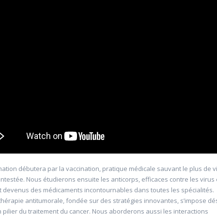
'Allemagne de 1871 à
20601 Géopolitique de l'énergie
Université d'été 2026
Louvain-la-Neuve
6
GABRIEL Vincent
Jour : Lu-Ma-Me-Je-Ve-Sa-Di 10:30- 13:00
Nombre de séances : 5
e 10:30- 13:00
120 €
: 5
mation débutera par la vaccination, pratique médicale sauvant le plus de v
ntestée. Nous étudierons ensuite les anticorps, efficaces contre les virus 
et devenus des médicaments incontournables dans toutes les spécialités.
hérapie antitumorale, fondée sur des stratégies innovantes, s’impose d
pilier du traitement du cancer. Nous aborderons aussi les interactions