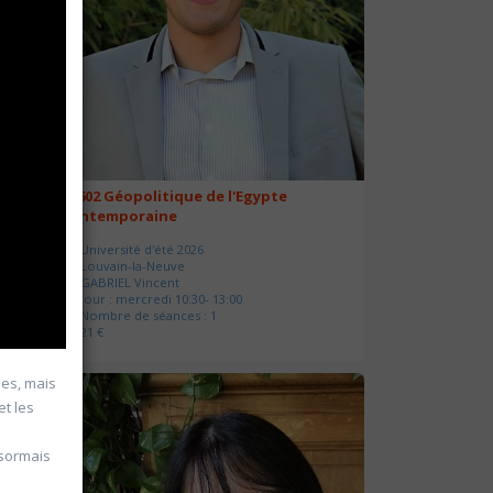
20602 Géopolitique de l'Egypte
contemporaine
Université d'été 2026
Louvain-la-Neuve
GABRIEL Vincent
Jour : mercredi 10:30- 13:00
Nombre de séances : 1
21 €
ies, mais
et les
ésormais