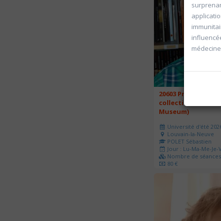
surprenan
applicatio
immunitai
influencée
médecine
20603 Promenade a
collections du GEM
Museum)
Université d'été 202
Louvain-la-Neuve
POLET Sébastien
Jour : Lu-Ma-Me-Je-V
Nombre de séances 
80 €