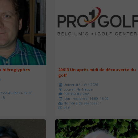
ux hiéroglyphes
20613 Un après midi de découverte du
golf
6
Université d'été 2026
Louvain-la-Neuve
e-Sa-Di 09:30- 12:30
PRO1GOLF Zoé
: 5
Jour : vendredi 14:00- 16:00
Nombre de séances : 1
45 €