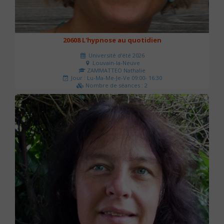
20608 L'hypnose au quotidien
Université d'été 2026
Louvain-la-Neuve
ZAMMATTEO Nathalie
Jour : Lu-Ma-Me-Je-Ve 09:00- 16:30
Nombre de séances : 2
140 €