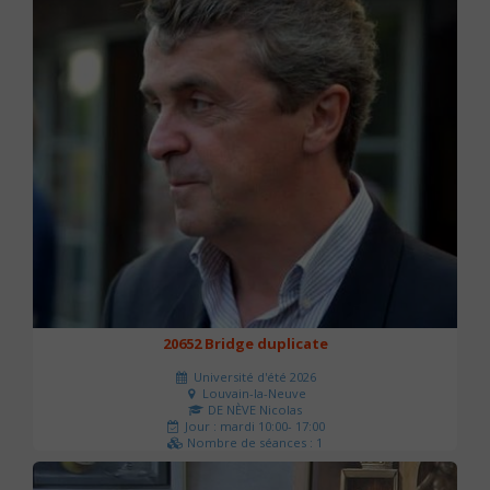
20652 Bridge duplicate
Université d'été 2026
Louvain-la-Neuve
DE NÈVE Nicolas
Jour : mardi 10:00- 17:00
Nombre de séances : 1
50 €