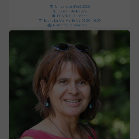
Université d'été 2026
Louvain-la-Neuve
FONSNY Laurence
Jour : Lu-Ma-Me-Je-Ve 09:30- 16:00
Nombre de séances : 3
190 €