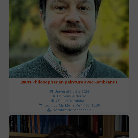
20611 Philosopher en peinture avec Rembrandt
Université d'été 2026
Louvain-la-Neuve
COLLIN Dominique
Jour : Lu-Ma-Me-Je-Ve 14:00- 16:30
Nombre de séances : 2
51 €