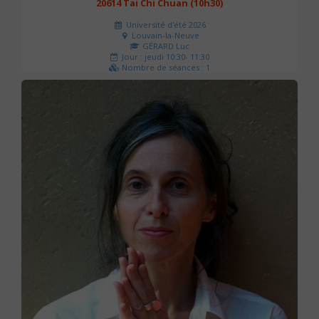
20614 Tai Chi Chuan (10h30)
Université d'été 2026
Louvain-la-Neuve
GÉRARD Luc
Jour : jeudi 10:30- 11:30
Nombre de séances : 1
0 €