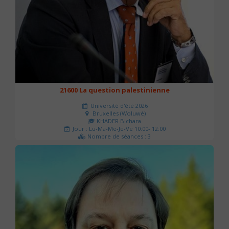
21600 La question palestinienne
Université d'été 2026
Bruxelles (Woluwé)
KHADER Bichara
Jour : Lu-Ma-Me-Je-Ve 10:00- 12:00
Nombre de séances : 3
63 €