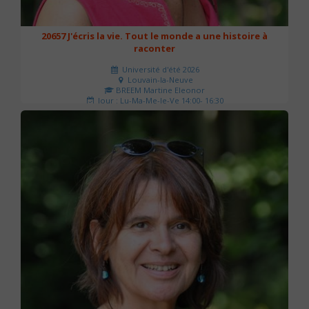
20657 J'écris la vie. Tout le monde a une histoire à
raconter
Université d'été 2026
Louvain-la-Neuve
BREEM Martine Eleonor
Jour : Lu-Ma-Me-Je-Ve 14:00- 16:30
Nombre de séances : 3
75 €