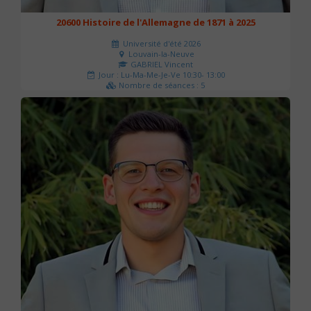
20600 Histoire de l'Allemagne de 1871 à 2025
Université d'été 2026
Louvain-la-Neuve
GABRIEL Vincent
Jour : Lu-Ma-Me-Je-Ve 10:30- 13:00
Nombre de séances : 5
120 €