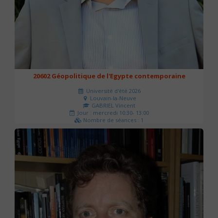
20602 Géopolitique de l'Egypte contemporaine
Université d'été 2026
Louvain-la-Neuve
GABRIEL Vincent
Jour : mercredi 10:30- 13:00
Nombre de séances : 1
21 €