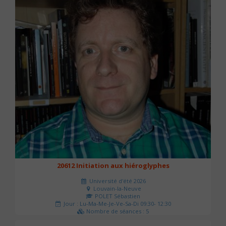
20612 Initiation aux hiéroglyphes
Université d'été 2026
Louvain-la-Neuve
POLET Sébastien
Jour : Lu-Ma-Me-Je-Ve-Sa-Di 09:30- 12:30
Nombre de séances : 5
140 €