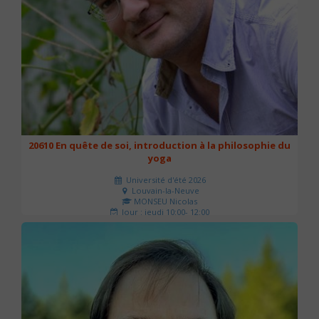
20610 En quête de soi, introduction à la philosophie du
yoga
Université d'été 2026
Louvain-la-Neuve
MONSEU Nicolas
Jour : jeudi 10:00- 12:00
Nombre de séances : 1
21 €