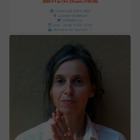
20614 Tai Chi Chuan (10h30)
Université d'été 2026
Louvain-la-Neuve
GÉRARD Luc
Jour : jeudi 10:30- 11:30
Nombre de séances : 1
0 €