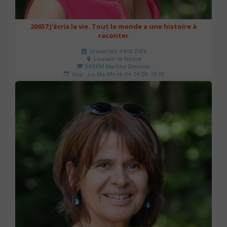
20657 J'écris la vie. Tout le monde a une histoire à
raconter
Université d'été 2026
Louvain-la-Neuve
BREEM Martine Eleonor
Jour : Lu-Ma-Me-Je-Ve 14:00- 16:30
Nombre de séances : 3
75 €