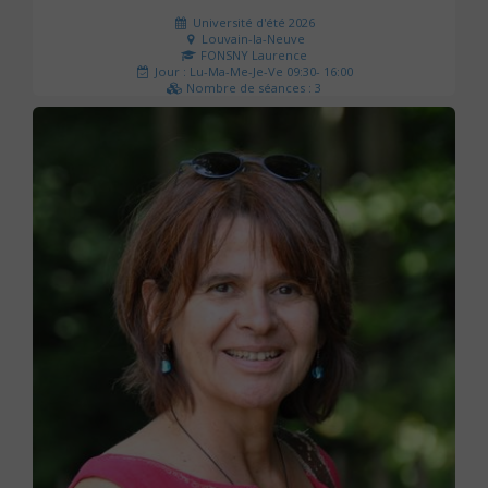
Université d'été 2026
Louvain-la-Neuve
FONSNY Laurence
Jour : Lu-Ma-Me-Je-Ve 09:30- 16:00
Nombre de séances : 3
190 €