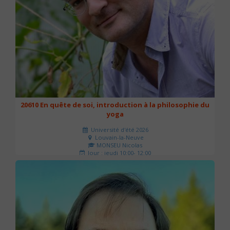
20610 En quête de soi, introduction à la philosophie du
yoga
Université d'été 2026
Louvain-la-Neuve
MONSEU Nicolas
Jour : jeudi 10:00- 12:00
Nombre de séances : 1
21 €