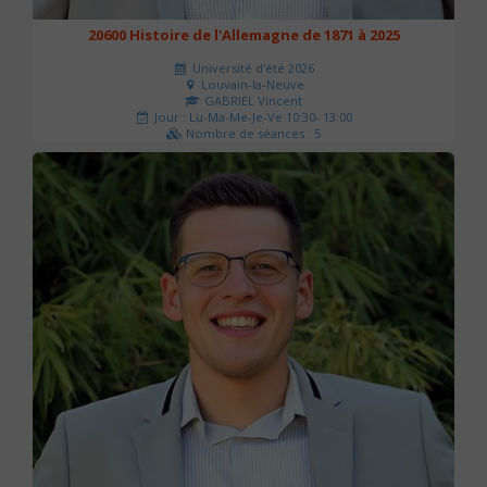
20600 Histoire de l'Allemagne de 1871 à 2025
Université d'été 2026
Louvain-la-Neuve
GABRIEL Vincent
Jour : Lu-Ma-Me-Je-Ve 10:30- 13:00
Nombre de séances : 5
120 €