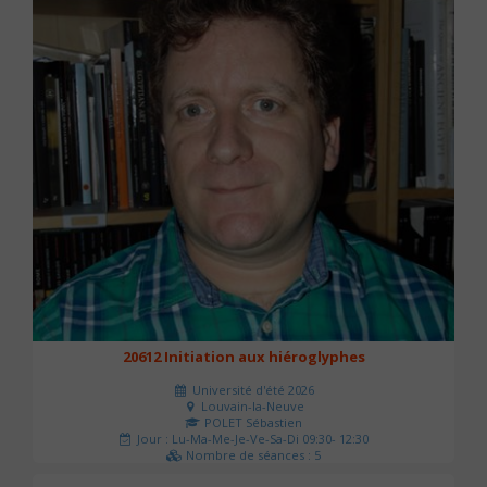
20612 Initiation aux hiéroglyphes
Université d'été 2026
Louvain-la-Neuve
POLET Sébastien
Jour : Lu-Ma-Me-Je-Ve-Sa-Di 09:30- 12:30
Nombre de séances : 5
140 €