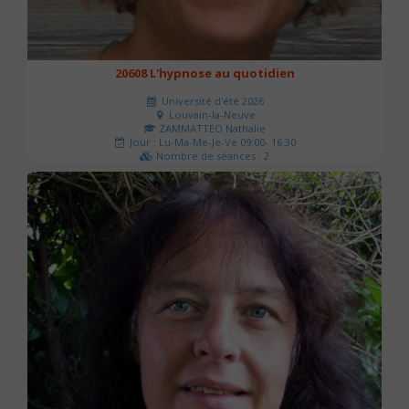
20608 L'hypnose au quotidien
Université d'été 2026
Louvain-la-Neuve
ZAMMATTEO Nathalie
Jour : Lu-Ma-Me-Je-Ve 09:00- 16:30
Nombre de séances : 2
140 €