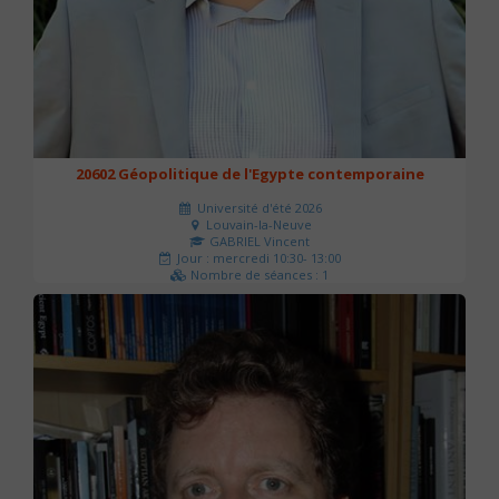
20602 Géopolitique de l'Egypte contemporaine
Université d'été 2026
Louvain-la-Neuve
GABRIEL Vincent
Jour : mercredi 10:30- 13:00
Nombre de séances : 1
21 €