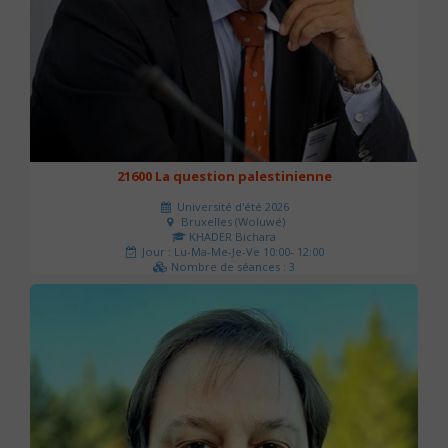
21600 La question palestinienne
Université d'été 2026
Bruxelles (Woluwé)
KHADER Bichara
Jour : Lu-Ma-Me-Je-Ve 10:00- 12:00
Nombre de séances : 3
63 €