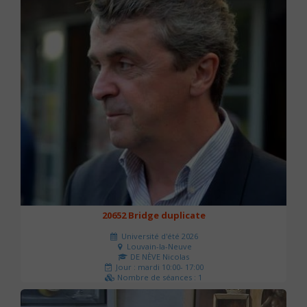
20652 Bridge duplicate
Université d'été 2026
Louvain-la-Neuve
DE NÈVE Nicolas
Jour : mardi 10:00- 17:00
Nombre de séances : 1
50 €