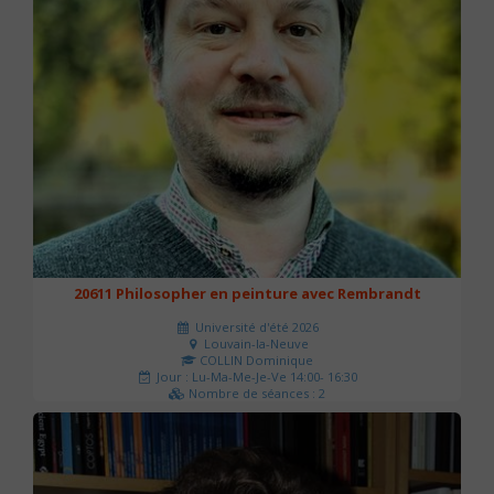
20611 Philosopher en peinture avec Rembrandt
Université d'été 2026
Louvain-la-Neuve
COLLIN Dominique
Jour : Lu-Ma-Me-Je-Ve 14:00- 16:30
Nombre de séances : 2
51 €