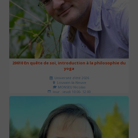
20610 En quête de soi, introduction à la philosophie du
yoga
Université d'été 2026
Louvain-la-Neuve
MONSEU Nicolas
Jour : jeudi 10:00- 12:00
Nombre de séances : 1
21 €