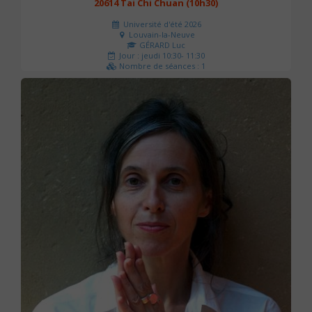
20614 Tai Chi Chuan (10h30)
Université d'été 2026
Louvain-la-Neuve
GÉRARD Luc
Jour : jeudi 10:30- 11:30
Nombre de séances : 1
0 €