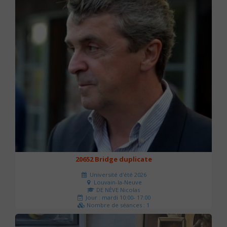
20652 Bridge duplicate
Université d'été 2026
Louvain-la-Neuve
DE NÈVE Nicolas
Jour : mardi 10:00- 17:00
Nombre de séances : 1
50 €