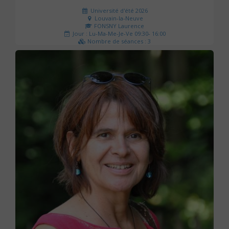
Université d'été 2026
Louvain-la-Neuve
FONSNY Laurence
Jour : Lu-Ma-Me-Je-Ve 09:30- 16:00
Nombre de séances : 3
190 €