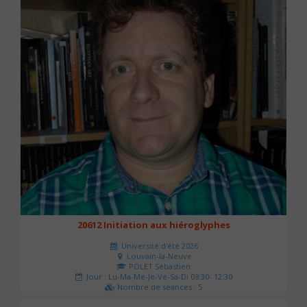
20612 Initiation aux hiéroglyphes
Université d'été 2026
Louvain-la-Neuve
POLET Sébastien
Jour : Lu-Ma-Me-Je-Ve-Sa-Di 09:30- 12:30
Nombre de séances : 5
140 €