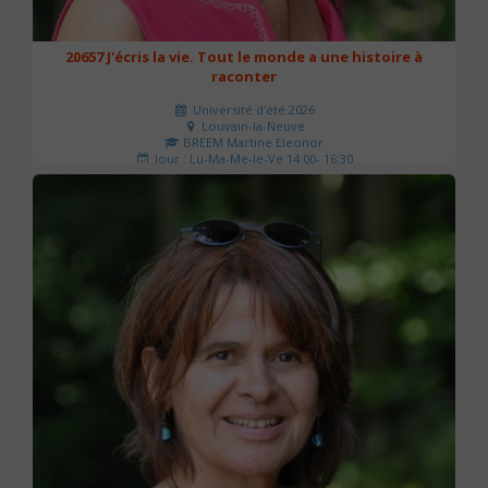
20657 J'écris la vie. Tout le monde a une histoire à
raconter
Université d'été 2026
Louvain-la-Neuve
BREEM Martine Eleonor
Jour : Lu-Ma-Me-Je-Ve 14:00- 16:30
Nombre de séances : 3
75 €