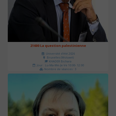
21600 La question palestinienne
Université d'été 2026
Bruxelles (Woluwé)
KHADER Bichara
Jour : Lu-Ma-Me-Je-Ve 10:00- 12:00
Nombre de séances : 3
63 €