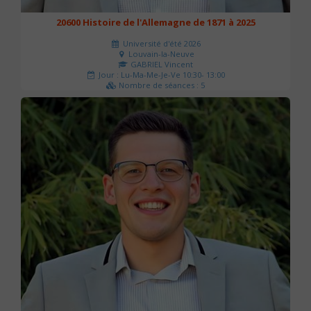
20600 Histoire de l'Allemagne de 1871 à 2025
Université d'été 2026
Louvain-la-Neuve
GABRIEL Vincent
Jour : Lu-Ma-Me-Je-Ve 10:30- 13:00
Nombre de séances : 5
120 €