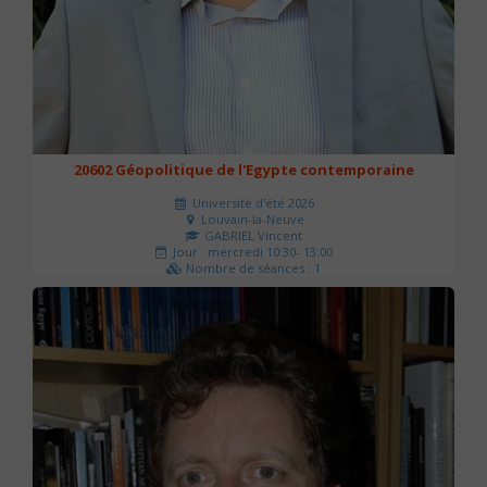
20602 Géopolitique de l'Egypte contemporaine
Université d'été 2026
Louvain-la-Neuve
GABRIEL Vincent
Jour : mercredi 10:30- 13:00
Nombre de séances : 1
21 €