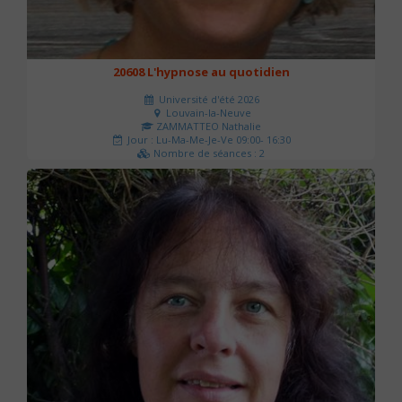
20608 L'hypnose au quotidien
Université d'été 2026
Louvain-la-Neuve
ZAMMATTEO Nathalie
Jour : Lu-Ma-Me-Je-Ve 09:00- 16:30
Nombre de séances : 2
140 €