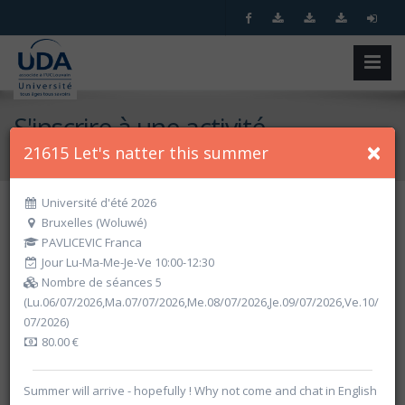
S'inscrire à une activité
×
21615 Let's natter this summer
Accueil
S'inscrire à une activité
Université d'été 2026
Bruxelles (Woluwé)
Recherche spécifique
PAVLICEVIC Franca
Jour Lu-Ma-Me-Je-Ve 10:00-12:30
Nombre de séances 5
(Lu.06/07/2026,Ma.07/07/2026,Me.08/07/2026,Je.09/07/2026,Ve.10/
07/2026)
80.00 €
Summer will arrive - hopefully ! Why not come and chat in English
Recherche par critères