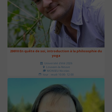
20610 En quête de soi, introduction à la philosophie du
yoga
Université d'été 2026
Louvain-la-Neuve
MONSEU Nicolas
Jour : jeudi 10:00- 12:00
Nombre de séances : 1
21 €