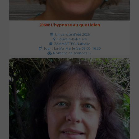
20608 L'hypnose au quotidien
Université d'été 2026
Louvain-la-Neuve
ZAMMATTEO Nathalie
Jour : Lu-Ma-Me-Je-Ve 09:00- 16:30
Nombre de séances : 2
140 €