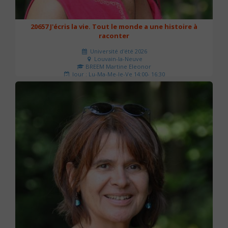
20657 J'écris la vie. Tout le monde a une histoire à
raconter
Université d'été 2026
Louvain-la-Neuve
BREEM Martine Eleonor
Jour : Lu-Ma-Me-Je-Ve 14:00- 16:30
Nombre de séances : 3
75 €