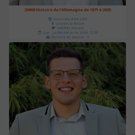
20600 Histoire de l'Allemagne de 1871 à 2025
Université d'été 2026
Louvain-la-Neuve
GABRIEL Vincent
Jour : Lu-Ma-Me-Je-Ve 10:30- 13:00
Nombre de séances : 5
120 €