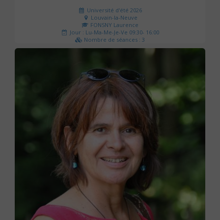
Université d'été 2026
Louvain-la-Neuve
FONSNY Laurence
Jour : Lu-Ma-Me-Je-Ve 09:30- 16:00
Nombre de séances : 3
190 €