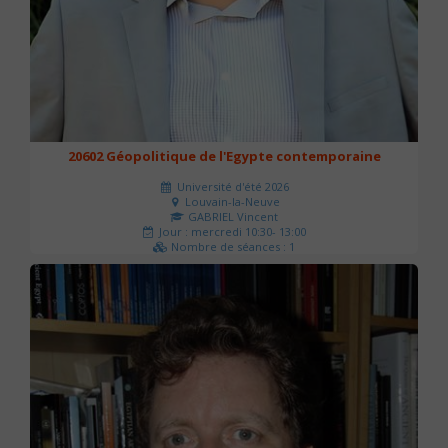
20602 Géopolitique de l'Egypte contemporaine
Université d'été 2026
Louvain-la-Neuve
GABRIEL Vincent
Jour : mercredi 10:30- 13:00
Nombre de séances : 1
21 €