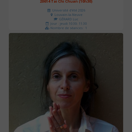
20614 Tai Chi Chuan (10h30)
Université d'été 2026
Louvain-la-Neuve
GÉRARD Luc
Jour : jeudi 10:30- 11:30
Nombre de séances : 1
0 €