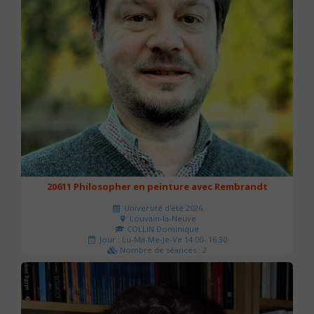
20611 Philosopher en peinture avec Rembrandt
Université d'été 2026
Louvain-la-Neuve
COLLIN Dominique
Jour : Lu-Ma-Me-Je-Ve 14:00- 16:30
Nombre de séances : 2
51 €