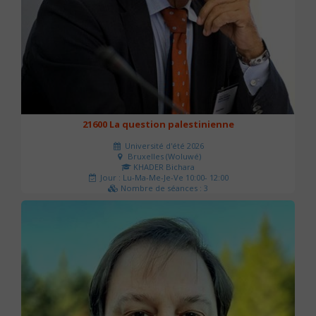
21600 La question palestinienne
Université d'été 2026
Bruxelles (Woluwé)
KHADER Bichara
Jour : Lu-Ma-Me-Je-Ve 10:00- 12:00
Nombre de séances : 3
63 €