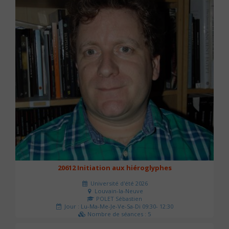
20612 Initiation aux hiéroglyphes
Université d'été 2026
Louvain-la-Neuve
POLET Sébastien
Jour : Lu-Ma-Me-Je-Ve-Sa-Di 09:30- 12:30
Nombre de séances : 5
140 €