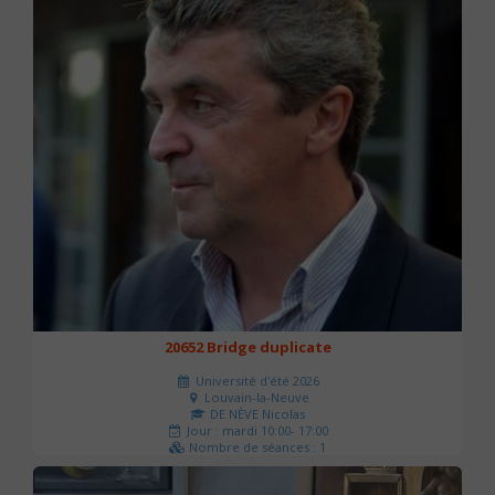
20652 Bridge duplicate
Université d'été 2026
Louvain-la-Neuve
DE NÈVE Nicolas
Jour : mardi 10:00- 17:00
Nombre de séances : 1
50 €