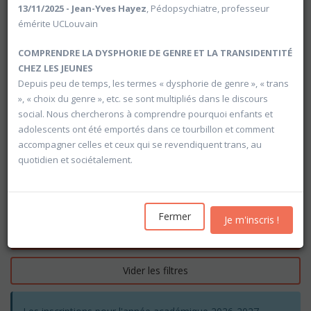
13/11/2025 - Jean-Yves Hayez
, Pédopsychiatre, professeur
émérite UCLouvain
COMPRENDRE LA DYSPHORIE DE GENRE ET LA TRANSIDENTITÉ
CHEZ LES JEUNES
Depuis peu de temps, les termes « dysphorie de genre », « trans
», « choix du genre », etc. se sont multipliés dans le discours
social. Nous chercherons à comprendre pourquoi enfants et
adolescents ont été emportés dans ce tourbillon et comment
accompagner celles et ceux qui se revendiquent trans, au
quotidien et sociétalement.
Fermer
Je m'inscris !
Rechercher
Vider les filtres