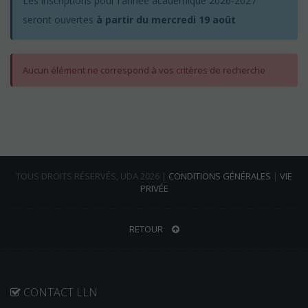
Les inscriptions pour l'année académique 2026-2027
seront ouvertes
à partir du mercredi 19 août
Aucun élément ne correspond à vos critères de recherche
TOUS DROITS RÉSERVÉS, UDA 2026 |
CONDITIONS GÉNÉRALES
|
VIE
PRIVÉE
RETOUR
CONTACT LLN