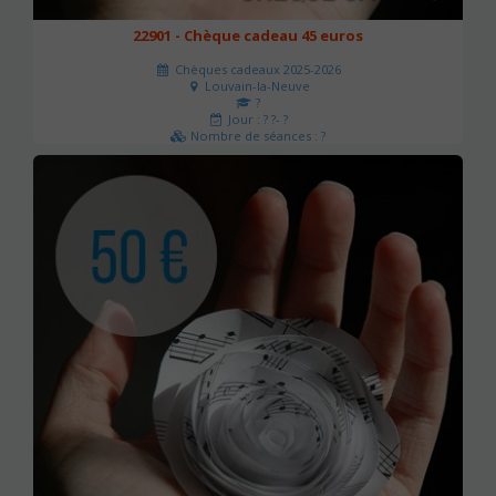
22901 - Chèque cadeau 45 euros
Chèques cadeaux 2025-2026
Louvain-la-Neuve
?
Jour : ? ?- ?
Nombre de séances : ?
45 €