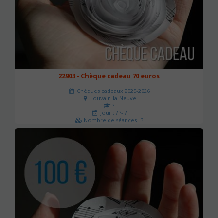
22903 - Chèque cadeau 70 euros
Chèques cadeaux 2025-2026
Louvain-la-Neuve
?
Jour : ? ?- ?
Nombre de séances : ?
70 €