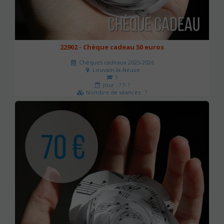
22902 - Chèque cadeau 50 euros
Chèques cadeaux 2025-2026
Louvain-la-Neuve
?
Jour : ? ?- ?
Nombre de séances : ?
50 €