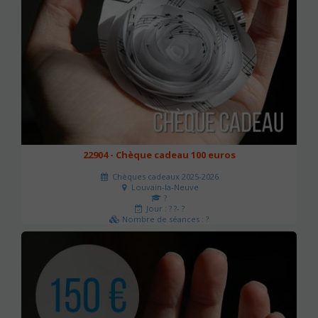
22904 - Chèque cadeau 100 euros
Chèques cadeaux 2025-2026
Louvain-la-Neuve
?
Jour : ? ?- ?
Nombre de séances : ?
100 €