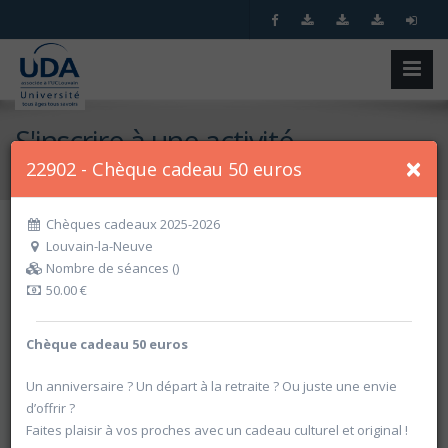
S'inscrire à une activité
×
22902 - Chèque cadeau 50 euros
Accueil
S'inscrire à une activité
Chèques cadeaux 2025-2026
Louvain-la-Neuve
Recherche spécifique
Nombre de séances ()
50.00 €
Chèque cadeau 50 euros
Un anniversaire ? Un départ à la retraite ? Ou juste une envie
d’offrir ?
Faites plaisir à vos proches avec un cadeau culturel et original !
Recherche par critères