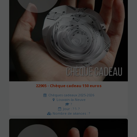
22905 - Chèque cadeau 150 euros
Chèques cadeaux 2025-2026
Louvain-la-Neuve
?
Jour : ? ?- ?
Nombre de séances : ?
150 €