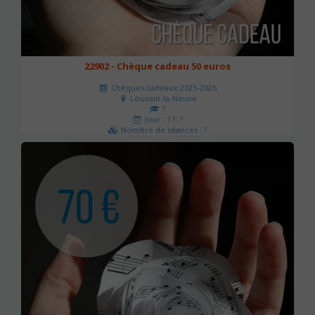
22902 - Chèque cadeau 50 euros
Chèques cadeaux 2025-2026
Louvain-la-Neuve
?
Jour : ? ?- ?
Nombre de séances : ?
50 €