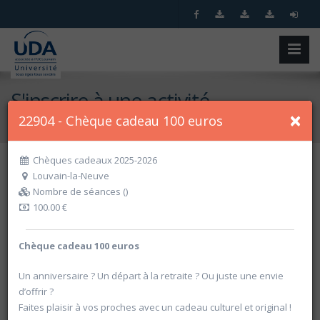
S'inscrire à une activité
×
22904 - Chèque cadeau 100 euros
Accueil
S'inscrire à une activité
Chèques cadeaux 2025-2026
Louvain-la-Neuve
Recherche spécifique
Nombre de séances ()
100.00 €
Chèque cadeau 100 euros
Un anniversaire ? Un départ à la retraite ? Ou juste une envie
d’offrir ?
Faites plaisir à vos proches avec un cadeau culturel et original !
Recherche par critères