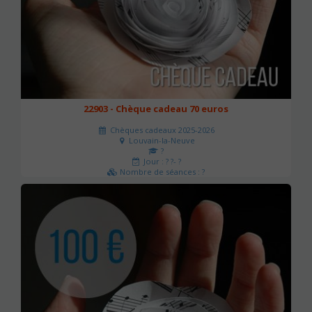
22903 - Chèque cadeau 70 euros
Chèques cadeaux 2025-2026
Louvain-la-Neuve
?
Jour : ? ?- ?
Nombre de séances : ?
70 €