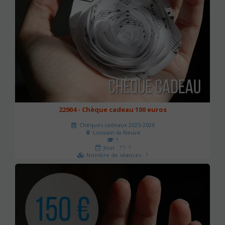
22904 - Chèque cadeau 100 euros
Chèques cadeaux 2025-2026
Louvain-la-Neuve
?
Jour : ? ?- ?
Nombre de séances : ?
100 €