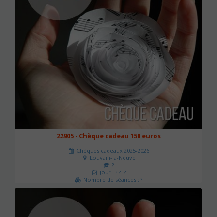
22905 - Chèque cadeau 150 euros
Chèques cadeaux 2025-2026
Louvain-la-Neuve
?
Jour : ? ?- ?
Nombre de séances : ?
150 €