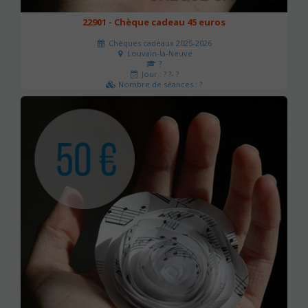
22901 - Chèque cadeau 45 euros
Chèques cadeaux 2025-2026
Louvain-la-Neuve
?
Jour : ? ?- ?
Nombre de séances : ?
45 €