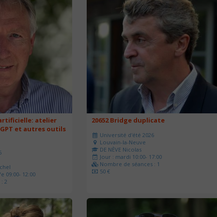
rtificielle: atelier
20652 Bridge duplicate
 GPT et autres outils
Université d'été 2026
Louvain-la-Neuve
DE NÈVE Nicolas
6
Jour : mardi 10:00- 17:00
Nombre de séances : 1
chel
50 €
e 09:00- 12:00
: 2