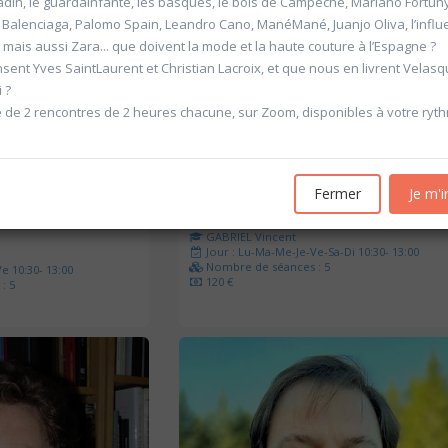
adin, le guardainfante, les basques, le bois de Campêche, Mariano Fortun
Balenciaga, Palomo Spain, Leandro Cano, ManéMané, Juanjo Oliva, l’influ
 mais aussi Zara... que doivent la mode et la haute couture à l’Espagne ?
sent Yves SaintLaurent et Christian Lacroix, et que nous en livrent Velasq
 ?
 de 2 rencontres de 2 heures chacune, sur Zoom, disponibles à votre ryt
'Allemagne de 1871 à
20601 Géopolitique de l'énergie
Fermer
Je m'i
Université d'été 2026
Louvain-la-Neuve
6
GABRIEL Vincent
Jour : Lu-Ma-Me-Je-Ve-Sa-Di 10:30- 13:00
Nombre de séances : 5
e 10:30- 13:00
120 €
: 5