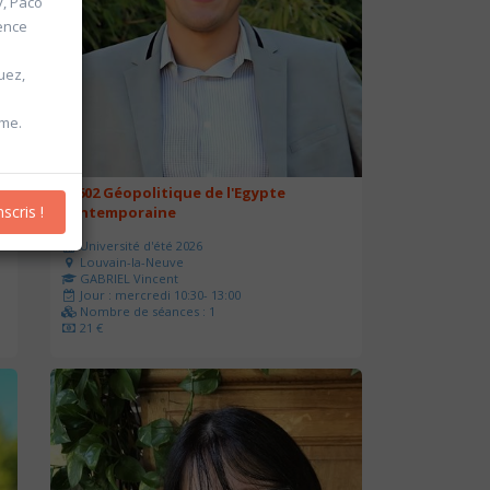
y, Paco
ence
uez,
hme.
20602 Géopolitique de l'Egypte
nscris !
contemporaine
Université d'été 2026
Louvain-la-Neuve
GABRIEL Vincent
Jour : mercredi 10:30- 13:00
Nombre de séances : 1
21 €