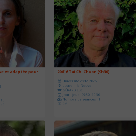
ve et adaptée pour
20616 Tai Chi Chuan (9h30)
Université d'été 2026
Louvain-la-Neuve
6
GÉRARD Luc
Jour : jeudi 09:30- 10:30
Nombre de séances : 1
:15
0 €
: 1