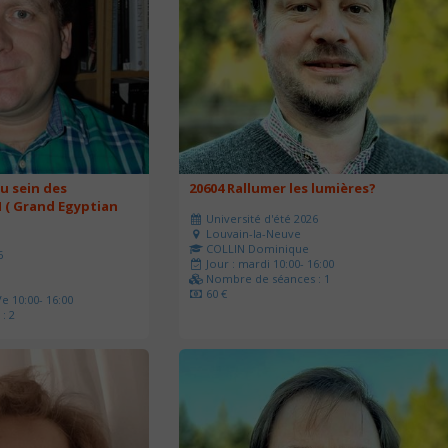
u sein des
20604 Rallumer les lumières?
 ( Grand Egyptian
Université d'été 2026
Louvain-la-Neuve
COLLIN Dominique
6
Jour : mardi 10:00- 16:00
Nombre de séances : 1
60 €
e 10:00- 16:00
: 2