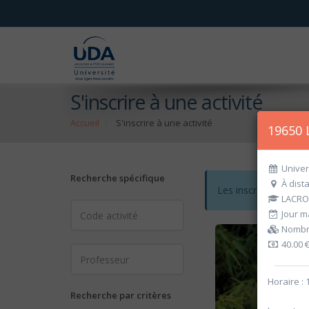
S'inscrire à une activité
Accueil
S'inscrire à une activité
19650 
Univer
Recherche spécifique
À dist
Les inscriptions po
LACRO
Jour ma
Nombre
40.00 
Horaire :
Recherche par critères