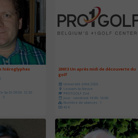
ux hiéroglyphes
20613 Un après midi de découverte du
golf
6
Université d'été 2026
Louvain-la-Neuve
e-Sa-Di 09:30- 12:30
PRO1GOLF Zoé
: 5
Jour : vendredi 14:00- 16:00
Nombre de séances : 1
45 €