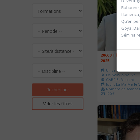
Le vertug
Rabanne, 
flamenca,
Qu’en pen
Goya, Dali
Séminaire
20600 Histoire de l
2025
Université d'été 202
Louvain-la-Neuve
GABRIEL Vincent
Jour : Lu-Ma-Me-Je-V
Nombre de séances 
Rechercher
120 €
Vider les filtres