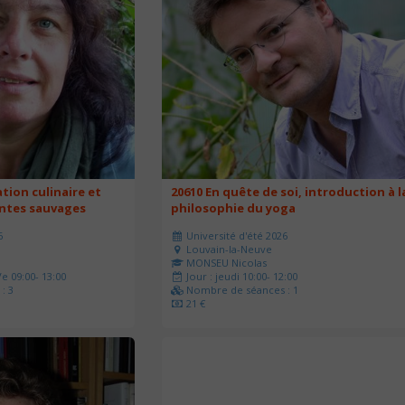
ation culinaire et
20610 En quête de soi, introduction à l
antes sauvages
philosophie du yoga
6
Université d'été 2026
Louvain-la-Neuve
MONSEU Nicolas
e 09:00- 13:00
Jour : jeudi 10:00- 12:00
: 3
Nombre de séances : 1
21 €