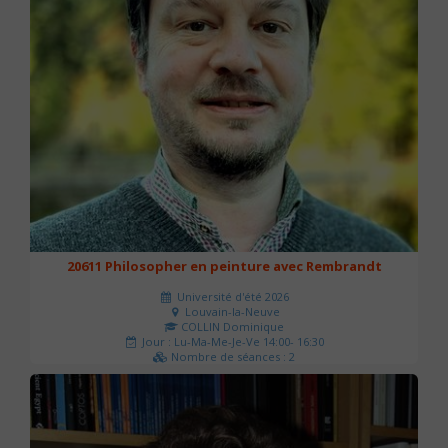
20611 Philosopher en peinture avec Rembrandt
Université d'été 2026
Louvain-la-Neuve
COLLIN Dominique
Jour : Lu-Ma-Me-Je-Ve 14:00- 16:30
Nombre de séances : 2
51 €