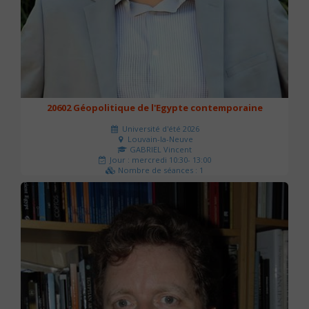
20602 Géopolitique de l'Egypte contemporaine
Université d'été 2026
Louvain-la-Neuve
GABRIEL Vincent
Jour : mercredi 10:30- 13:00
Nombre de séances : 1
21 €