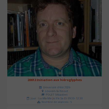
20612 Initiation aux hiéroglyphes
Université d'été 2026
Louvain-la-Neuve
POLET Sébastien
Jour : Lu-Ma-Me-Je-Ve-Sa-Di 09:30- 12:30
Nombre de séances : 5
140 €