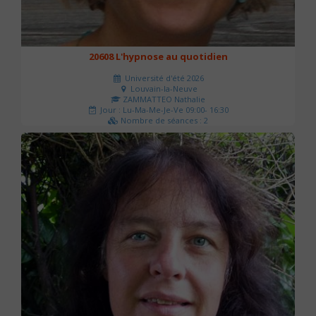
20608 L'hypnose au quotidien
Université d'été 2026
Louvain-la-Neuve
ZAMMATTEO Nathalie
Jour : Lu-Ma-Me-Je-Ve 09:00- 16:30
Nombre de séances : 2
140 €