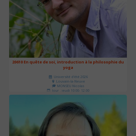
20610 En quête de soi, introduction à la philosophie du
yoga
Université d'été 2026
Louvain-la-Neuve
MONSEU Nicolas
Jour : jeudi 10:00- 12:00
Nombre de séances : 1
21 €