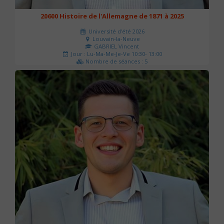
20600 Histoire de l'Allemagne de 1871 à 2025
Université d'été 2026
Louvain-la-Neuve
GABRIEL Vincent
Jour : Lu-Ma-Me-Je-Ve 10:30- 13:00
Nombre de séances : 5
120 €