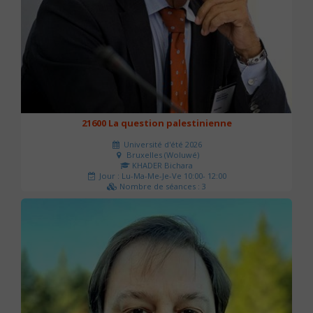
21600 La question palestinienne
Université d'été 2026
Bruxelles (Woluwé)
KHADER Bichara
Jour : Lu-Ma-Me-Je-Ve 10:00- 12:00
Nombre de séances : 3
63 €