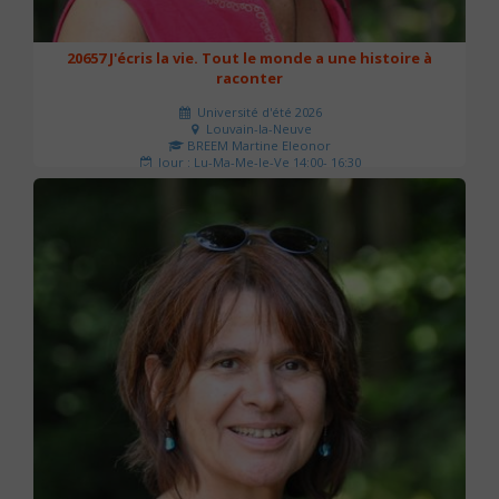
20657 J'écris la vie. Tout le monde a une histoire à
raconter
Université d'été 2026
Louvain-la-Neuve
BREEM Martine Eleonor
Jour : Lu-Ma-Me-Je-Ve 14:00- 16:30
Nombre de séances : 3
75 €