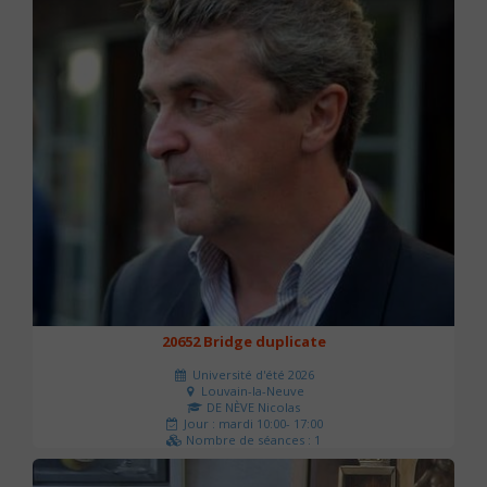
20652 Bridge duplicate
Université d'été 2026
Louvain-la-Neuve
DE NÈVE Nicolas
Jour : mardi 10:00- 17:00
Nombre de séances : 1
50 €