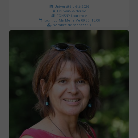
Université d'été 2026
Louvain-la-Neuve
FONSNY Laurence
Jour : Lu-Ma-Me-Je-Ve 09:30- 16:00
Nombre de séances : 3
190 €