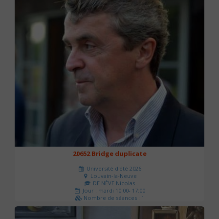
20652 Bridge duplicate
Université d'été 2026
Louvain-la-Neuve
DE NÈVE Nicolas
Jour : mardi 10:00- 17:00
Nombre de séances : 1
50 €