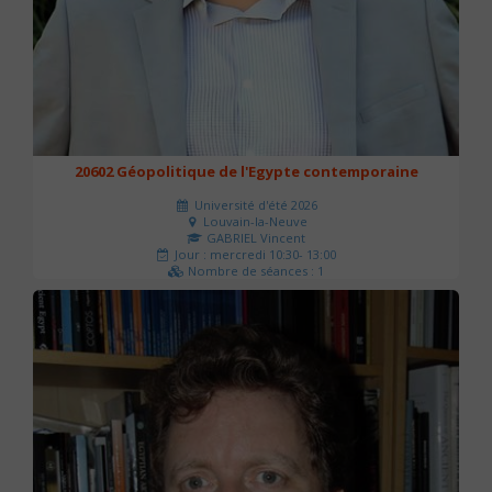
20602 Géopolitique de l'Egypte contemporaine
Université d'été 2026
Louvain-la-Neuve
GABRIEL Vincent
Jour : mercredi 10:30- 13:00
Nombre de séances : 1
21 €