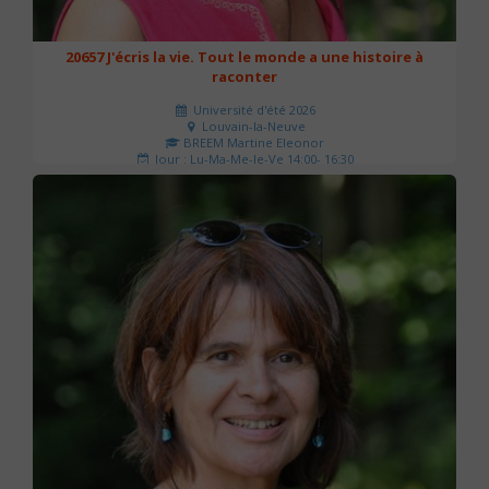
20657 J'écris la vie. Tout le monde a une histoire à
raconter
Université d'été 2026
Louvain-la-Neuve
BREEM Martine Eleonor
Jour : Lu-Ma-Me-Je-Ve 14:00- 16:30
Nombre de séances : 3
75 €