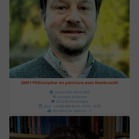
20611 Philosopher en peinture avec Rembrandt
Université d'été 2026
Louvain-la-Neuve
COLLIN Dominique
Jour : Lu-Ma-Me-Je-Ve 14:00- 16:30
Nombre de séances : 2
51 €