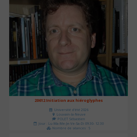
20612 Initiation aux hiéroglyphes
Université d'été 2026
Louvain-la-Neuve
POLET Sébastien
Jour : Lu-Ma-Me-Je-Ve-Sa-Di 09:30- 12:30
Nombre de séances : 5
140 €