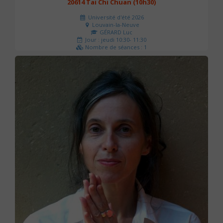
20614 Tai Chi Chuan (10h30)
Université d'été 2026
Louvain-la-Neuve
GÉRARD Luc
Jour : jeudi 10:30- 11:30
Nombre de séances : 1
0 €