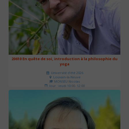
20610 En quête de soi, introduction à la philosophie du
yoga
Université d'été 2026
Louvain-la-Neuve
MONSEU Nicolas
Jour : jeudi 10:00- 12:00
Nombre de séances : 1
21 €