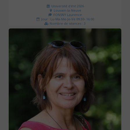
Université d'été 2026
Louvain-la-Neuve
FONSNY Laurence
Jour : Lu-Ma-Me-Je-Ve 09:30- 16:00
Nombre de séances : 3
190 €