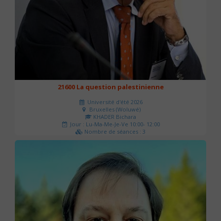
21600 La question palestinienne
Université d'été 2026
Bruxelles (Woluwé)
KHADER Bichara
Jour : Lu-Ma-Me-Je-Ve 10:00- 12:00
Nombre de séances : 3
63 €