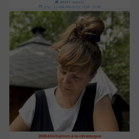
RAVET Isabelle
Jour : Lu-Ma-Me-Je-Ve 10:00- 16:00
Nombre de séances : 2
175 €
20654 Initiation à la céramique