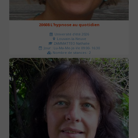
20608 L'hypnose au quotidien
Université d'été 2026
Louvain-la-Neuve
ZAMMATTEO Nathalie
Jour : Lu-Ma-Me-Je-Ve 09:00- 16:30
Nombre de séances : 2
140 €