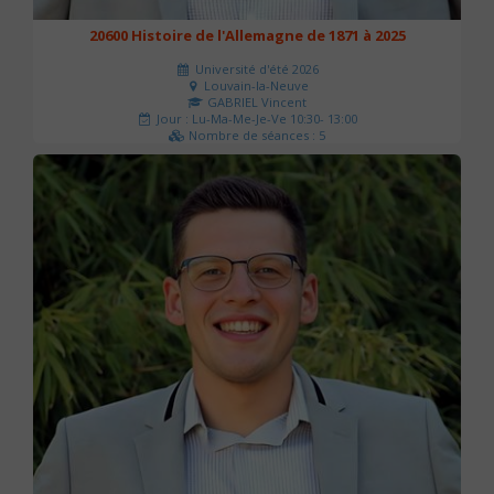
20600 Histoire de l'Allemagne de 1871 à 2025
Université d'été 2026
Louvain-la-Neuve
GABRIEL Vincent
Jour : Lu-Ma-Me-Je-Ve 10:30- 13:00
Nombre de séances : 5
120 €