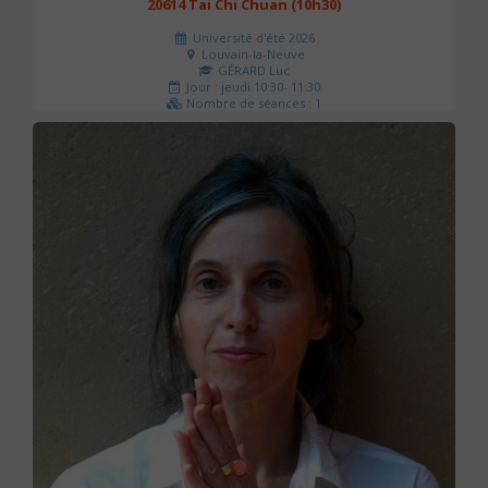
20614 Tai Chi Chuan (10h30)
Université d'été 2026
Louvain-la-Neuve
GÉRARD Luc
Jour : jeudi 10:30- 11:30
Nombre de séances : 1
0 €