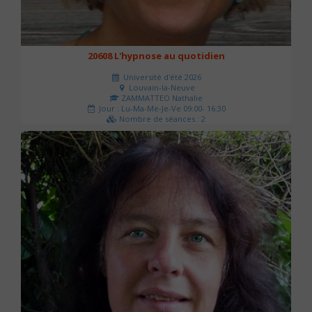
20608 L'hypnose au quotidien
Université d'été 2026
Louvain-la-Neuve
ZAMMATTEO Nathalie
Jour : Lu-Ma-Me-Je-Ve 09:00- 16:30
Nombre de séances : 2
140 €