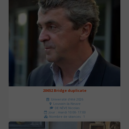
20652 Bridge duplicate
Université d'été 2026
Louvain-la-Neuve
DE NÈVE Nicolas
Jour : mardi 10:00- 17:00
Nombre de séances : 1
50 €