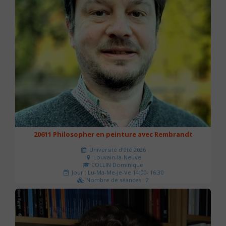
20611 Philosopher en peinture avec Rembrandt
Université d'été 2026
Louvain-la-Neuve
COLLIN Dominique
Jour : Lu-Ma-Me-Je-Ve 14:00- 16:30
Nombre de séances : 2
51 €