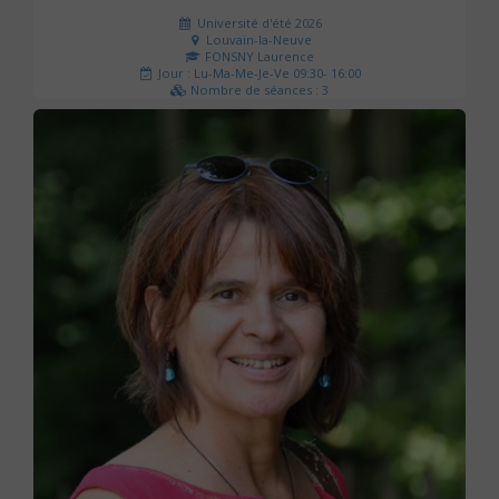
Université d'été 2026
Louvain-la-Neuve
FONSNY Laurence
Jour : Lu-Ma-Me-Je-Ve 09:30- 16:00
Nombre de séances : 3
190 €