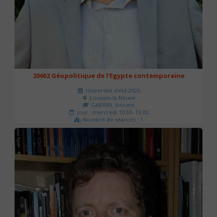
20602 Géopolitique de l'Egypte contemporaine
Université d'été 2026
Louvain-la-Neuve
GABRIEL Vincent
Jour : mercredi 10:30- 13:00
Nombre de séances : 1
21 €