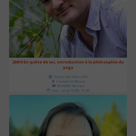
20610 En quête de soi, introduction à la philosophie du
yoga
Université d'été 2026
Louvain-la-Neuve
MONSEU Nicolas
Jour : jeudi 10:00- 12:00
Nombre de séances : 1
21 €