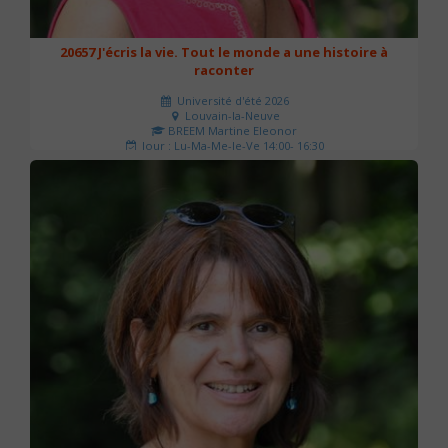
20657 J'écris la vie. Tout le monde a une histoire à
raconter
Université d'été 2026
Louvain-la-Neuve
BREEM Martine Eleonor
Jour : Lu-Ma-Me-Je-Ve 14:00- 16:30
Nombre de séances : 3
75 €