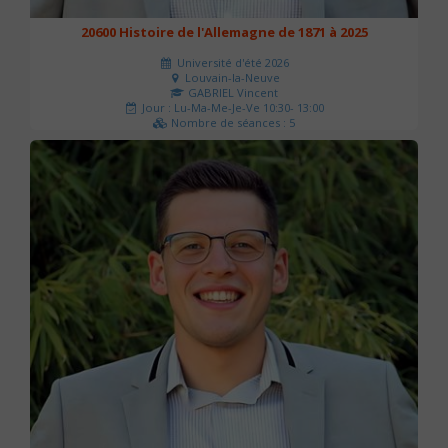
20600 Histoire de l'Allemagne de 1871 à 2025
Université d'été 2026
Louvain-la-Neuve
GABRIEL Vincent
Jour : Lu-Ma-Me-Je-Ve 10:30- 13:00
Nombre de séances : 5
120 €