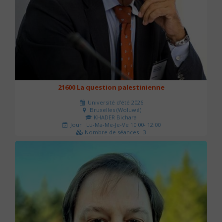
21600 La question palestinienne
Université d'été 2026
Bruxelles (Woluwé)
KHADER Bichara
Jour : Lu-Ma-Me-Je-Ve 10:00- 12:00
Nombre de séances : 3
63 €