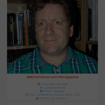
20612 Initiation aux hiéroglyphes
Université d'été 2026
Louvain-la-Neuve
POLET Sébastien
Jour : Lu-Ma-Me-Je-Ve-Sa-Di 09:30- 12:30
Nombre de séances : 5
140 €