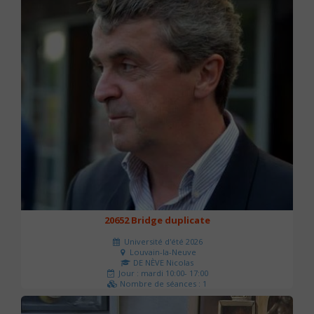
20652 Bridge duplicate
Université d'été 2026
Louvain-la-Neuve
DE NÈVE Nicolas
Jour : mardi 10:00- 17:00
Nombre de séances : 1
50 €