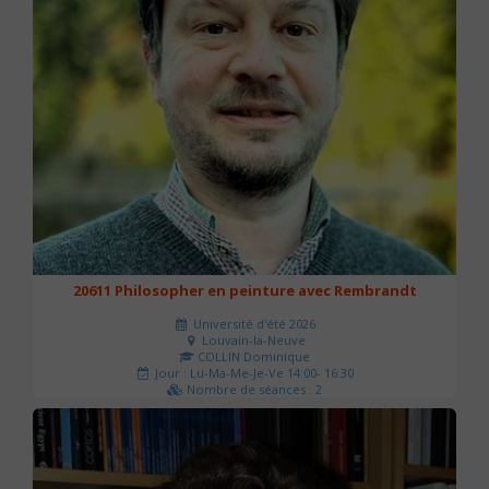
20611 Philosopher en peinture avec Rembrandt
Université d'été 2026
Louvain-la-Neuve
COLLIN Dominique
Jour : Lu-Ma-Me-Je-Ve 14:00- 16:30
Nombre de séances : 2
51 €