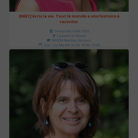
20657 J'écris la vie. Tout le monde a une histoire à
raconter
Université d'été 2026
Louvain-la-Neuve
BREEM Martine Eleonor
Jour : Lu-Ma-Me-Je-Ve 14:00- 16:30
Nombre de séances : 3
75 €