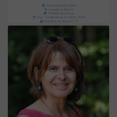
Université d'été 2026
Louvain-la-Neuve
FONSNY Laurence
Jour : Lu-Ma-Me-Je-Ve 09:30- 16:00
Nombre de séances : 3
190 €