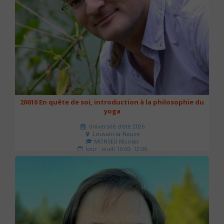
20610 En quête de soi, introduction à la philosophie du
yoga
Université d'été 2026
Louvain-la-Neuve
MONSEU Nicolas
Jour : jeudi 10:00- 12:00
Nombre de séances : 1
21 €