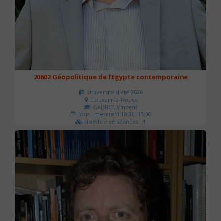
20602 Géopolitique de l'Egypte contemporaine
Université d'été 2026
Louvain-la-Neuve
GABRIEL Vincent
Jour : mercredi 10:30- 13:00
Nombre de séances : 1
21 €