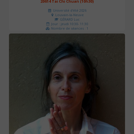
20614 Tai Chi Chuan (10h30)
Université d'été 2026
Louvain-la-Neuve
GÉRARD Luc
Jour : jeudi 10:30- 11:30
Nombre de séances : 1
0 €