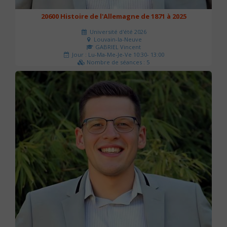
20600 Histoire de l'Allemagne de 1871 à 2025
Université d'été 2026
Louvain-la-Neuve
GABRIEL Vincent
Jour : Lu-Ma-Me-Je-Ve 10:30- 13:00
Nombre de séances : 5
120 €