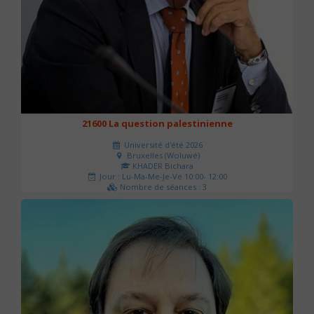
21600 La question palestinienne
Université d'été 2026
Bruxelles (Woluwé)
KHADER Bichara
Jour : Lu-Ma-Me-Je-Ve 10:00- 12:00
Nombre de séances : 3
63 €