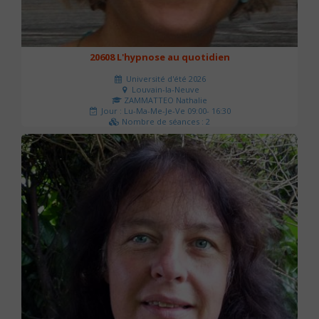
20608 L'hypnose au quotidien
Université d'été 2026
Louvain-la-Neuve
ZAMMATTEO Nathalie
Jour : Lu-Ma-Me-Je-Ve 09:00- 16:30
Nombre de séances : 2
140 €