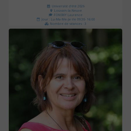
Université d'été 2026
Louvain-la-Neuve
FONSNY Laurence
Jour : Lu-Ma-Me-Je-Ve 09:30- 16:00
Nombre de séances : 3
190 €