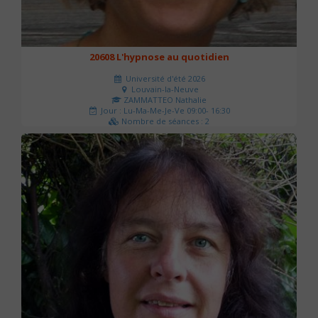
20608 L'hypnose au quotidien
Université d'été 2026
Louvain-la-Neuve
ZAMMATTEO Nathalie
Jour : Lu-Ma-Me-Je-Ve 09:00- 16:30
Nombre de séances : 2
140 €