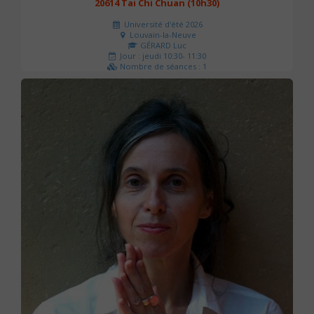
20614 Tai Chi Chuan (10h30)
Université d'été 2026
Louvain-la-Neuve
GÉRARD Luc
Jour : jeudi 10:30- 11:30
Nombre de séances : 1
0 €