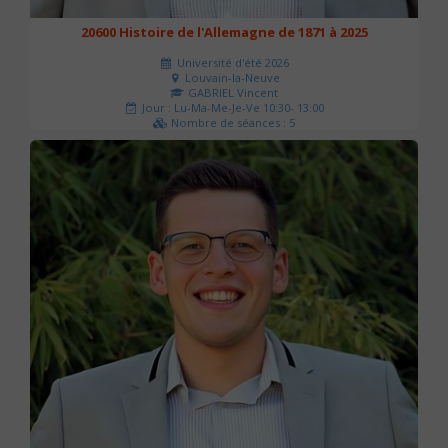
20600 Histoire de l'Allemagne de 1871 à 2025
Université d'été 2026
Louvain-la-Neuve
GABRIEL Vincent
Jour : Lu-Ma-Me-Je-Ve 10:30- 13:00
Nombre de séances : 5
120 €