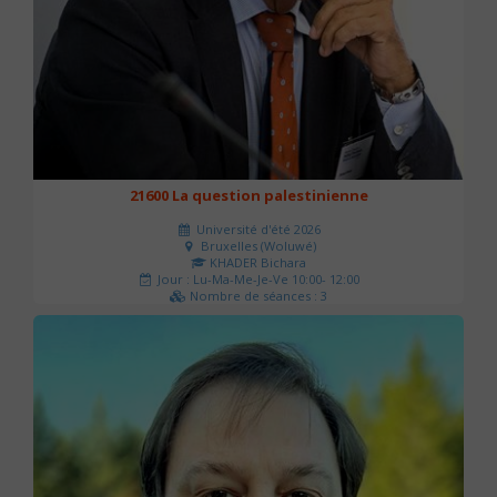
21600 La question palestinienne
Université d'été 2026
Bruxelles (Woluwé)
KHADER Bichara
Jour : Lu-Ma-Me-Je-Ve 10:00- 12:00
Nombre de séances : 3
63 €