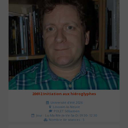
20612 Initiation aux hiéroglyphes
Université d'été 2026
Louvain-la-Neuve
POLET Sébastien
Jour : Lu-Ma-Me-Je-Ve-Sa-Di 09:30- 12:30
Nombre de séances : 5
140 €