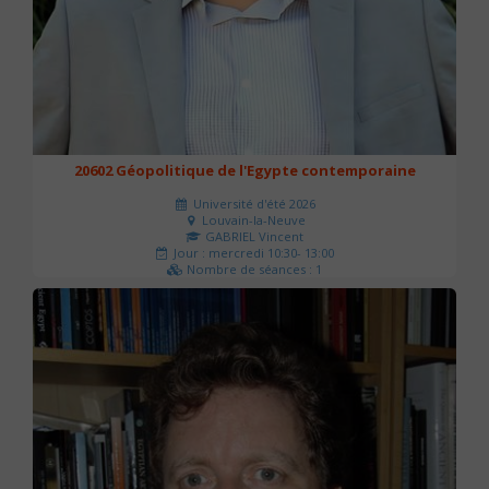
20602 Géopolitique de l'Egypte contemporaine
Université d'été 2026
Louvain-la-Neuve
GABRIEL Vincent
Jour : mercredi 10:30- 13:00
Nombre de séances : 1
21 €