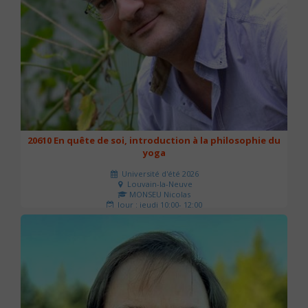
20610 En quête de soi, introduction à la philosophie du
yoga
Université d'été 2026
Louvain-la-Neuve
MONSEU Nicolas
Jour : jeudi 10:00- 12:00
Nombre de séances : 1
21 €