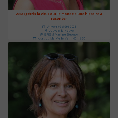
20657 J'écris la vie. Tout le monde a une histoire à
raconter
Université d'été 2026
Louvain-la-Neuve
BREEM Martine Eleonor
Jour : Lu-Ma-Me-Je-Ve 14:00- 16:30
Nombre de séances : 3
75 €