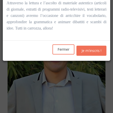
Les inscriptions pour l'année académique 2026-2027
Attraverso la lettura e l’ascolto di materiale autentico (articoli
seront ouvertes
à partir du mercredi 19 août
di giornale, estratti di programmi radio-televisivi, testi letterari
e canzoni) avremo l’occasione di arricchire il vocabolario,
approfondire la grammatica e animare dibattiti e scambi di
idee. Tutti in carrozza, allora!
Fermer
Je m'inscris !