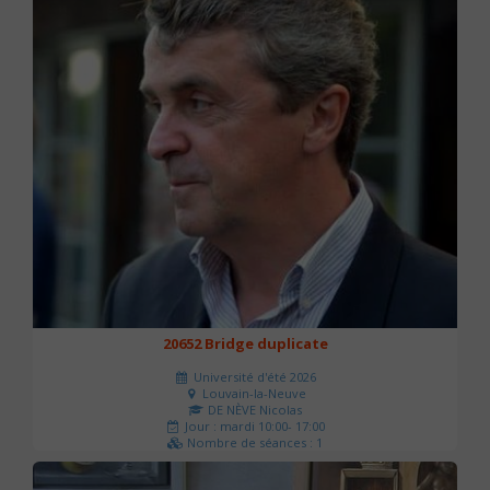
20652 Bridge duplicate
Université d'été 2026
Louvain-la-Neuve
DE NÈVE Nicolas
Jour : mardi 10:00- 17:00
Nombre de séances : 1
50 €