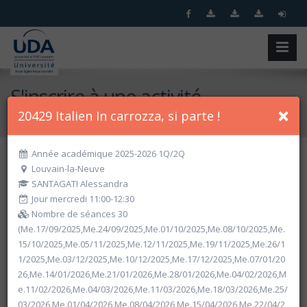
S'inscrire à une activité
×
20429 Italien In carrozza, si parte !
Accueil
S'inscrire à une activité
Année académique 2025-2026 1Q/2Q
Louvain-la-Neuve
Recherche spécifique
SANTAGATI Alessandra
Jour mercredi 11:00-12:30
Nombre de séances 30
(Me.17/09/2025,Me.24/09/2025,Me.01/10/2025,Me.08/10/2025,Me.
15/10/2025,Me.05/11/2025,Me.12/11/2025,Me.19/11/2025,Me.26/1
1/2025,Me.03/12/2025,Me.10/12/2025,Me.17/12/2025,Me.07/01/20
26,Me.14/01/2026,Me.21/01/2026,Me.28/01/2026,Me.04/02/2026,M
e.11/02/2026,Me.04/03/2026,Me.11/03/2026,Me.18/03/2026,Me.25/
Recherche par critères
03/2026,Me.01/04/2026,Me.08/04/2026,Me.15/04/2026,Me.22/04/2