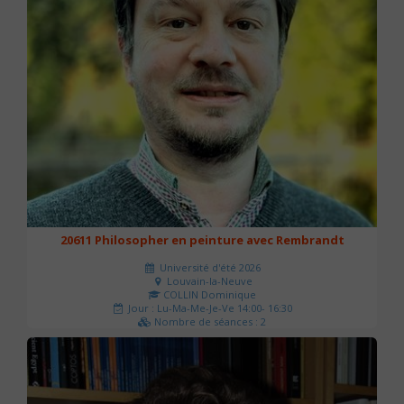
20611 Philosopher en peinture avec Rembrandt
Université d'été 2026
Louvain-la-Neuve
COLLIN Dominique
Jour : Lu-Ma-Me-Je-Ve 14:00- 16:30
Nombre de séances : 2
51 €