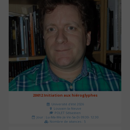
20612 Initiation aux hiéroglyphes
Université d'été 2026
Louvain-la-Neuve
POLET Sébastien
Jour : Lu-Ma-Me-Je-Ve-Sa-Di 09:30- 12:30
Nombre de séances : 5
140 €