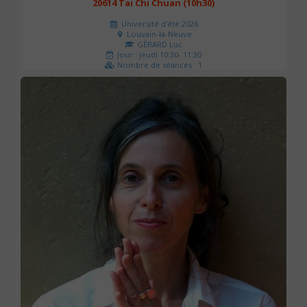
20614 Tai Chi Chuan (10h30)
Université d'été 2026
Louvain-la-Neuve
GÉRARD Luc
Jour : jeudi 10:30- 11:30
Nombre de séances : 1
0 €