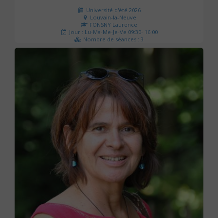
Université d'été 2026
Louvain-la-Neuve
FONSNY Laurence
Jour : Lu-Ma-Me-Je-Ve 09:30- 16:00
Nombre de séances : 3
190 €