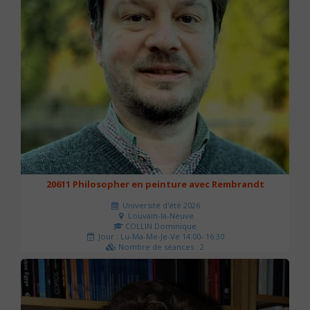
20611 Philosopher en peinture avec Rembrandt
Université d'été 2026
Louvain-la-Neuve
COLLIN Dominique
Jour : Lu-Ma-Me-Je-Ve 14:00- 16:30
Nombre de séances : 2
51 €