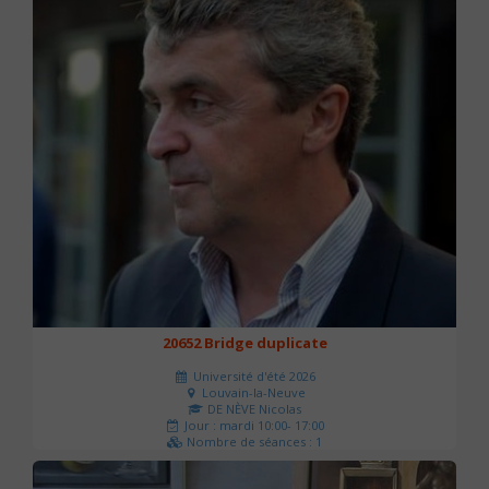
20652 Bridge duplicate
Université d'été 2026
Louvain-la-Neuve
DE NÈVE Nicolas
Jour : mardi 10:00- 17:00
Nombre de séances : 1
50 €