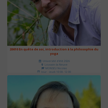
20610 En quête de soi, introduction à la philosophie du
yoga
Université d'été 2026
Louvain-la-Neuve
MONSEU Nicolas
Jour : jeudi 10:00- 12:00
Nombre de séances : 1
21 €