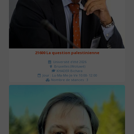
21600 La question palestinienne
Université d'été 2026
Bruxelles (Woluwé)
KHADER Bichara
Jour : Lu-Ma-Me-Je-Ve 10:00- 12:00
Nombre de séances : 3
63 €