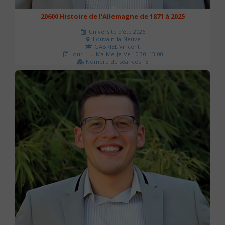
20600 Histoire de l'Allemagne de 1871 à 2025
Université d'été 2026
Louvain-la-Neuve
GABRIEL Vincent
Jour : Lu-Ma-Me-Je-Ve 10:30- 13:00
Nombre de séances : 5
120 €