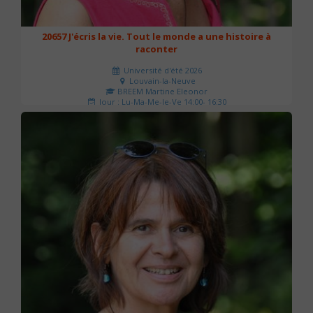
20657 J'écris la vie. Tout le monde a une histoire à
raconter
Université d'été 2026
Louvain-la-Neuve
BREEM Martine Eleonor
Jour : Lu-Ma-Me-Je-Ve 14:00- 16:30
Nombre de séances : 3
75 €