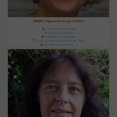
20608 L'hypnose au quotidien
Université d'été 2026
Louvain-la-Neuve
ZAMMATTEO Nathalie
Jour : Lu-Ma-Me-Je-Ve 09:00- 16:30
Nombre de séances : 2
140 €