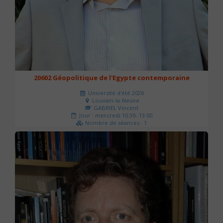
20602 Géopolitique de l'Egypte contemporaine
Université d'été 2026
Louvain-la-Neuve
GABRIEL Vincent
Jour : mercredi 10:30- 13:00
Nombre de séances : 1
21 €