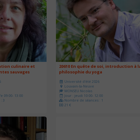
ation culinaire et
20610 En quête de soi, introduction à l
antes sauvages
philosophie du yoga
6
Université d'été 2026
Louvain-la-Neuve
MONSEU Nicolas
e 09:00- 13:00
Jour : jeudi 10:00- 12:00
: 3
Nombre de séances : 1
21 €