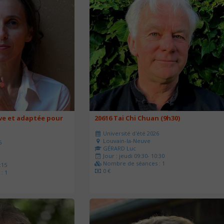
ve et adaptée pour
20616 Tai Chi Chuan (9h30)
Université d'été 2026
Louvain-la-Neuve
6
GÉRARD Luc
Jour : jeudi 09:30- 10:30
Nombre de séances : 1
:15
0 €
: 1