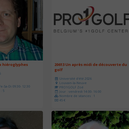
ux hiéroglyphes
20613 Un après midi de découverte du
golf
6
Université d'été 2026
Louvain-la-Neuve
e-Sa-Di 09:30- 12:30
PRO1GOLF Zoé
: 5
Jour : vendredi 14:00- 16:00
Nombre de séances : 1
45 €