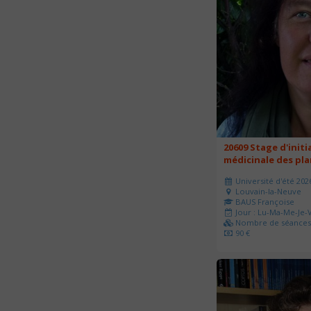
20609 Stage d'initi
médicinale des pl
Université d'été 202
Louvain-la-Neuve
BAUS Françoise
Jour : Lu-Ma-Me-Je-V
Nombre de séances 
90 €