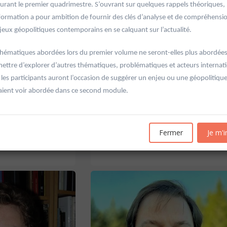
urant le premier quadrimestre. S’ouvrant sur quelques rappels théoriques, 
formation a pour ambition de fournir des clés d’analyse et de compréhensi
eux géopolitiques contemporains en se calquant sur l’actualité.
 thématiques abordées lors du premier volume ne seront-elles plus abordées
ettre d’explorer d’autres thématiques, problématiques et acteurs internat
 les participants auront l’occasion de suggérer un enjeu ou une géopolitique
'Allemagne de 1871 à
20601 Géopolitique de l'énergie
aient voir abordée dans ce second module.
Université d'été 2026
Louvain-la-Neuve
6
GABRIEL Vincent
Jour : Lu-Ma-Me-Je-Ve-Sa-Di 10:30- 13:00
Fermer
Je m'i
Nombre de séances : 5
e 10:30- 13:00
120 €
: 5