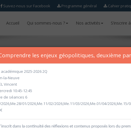
Suivez-nous sur Facebook
Programme général
Cahier prati
Accueil
Accueil
Qui sommes-nous ?
Qui sommes-nous ?
Nos activités
Nos activités
S’inscrire 
S’inscrire 
Comprendre les enjeux géopolitiques, deuxième par
académique 2025-2026 2Q
n-la-Neuve
ur l'année académique 2026-2027 seront ouvertes
à partir du mercr
L Vincent
rcredi 10:45-12:45
 de séances 6
/2026,Me.28/01/2026,Me.11/02/2026,Me.11/03/2026,Me.01/04/2026,Me.15/0
 €
’inscrit dans la continuité des réflexions et contenus proposés lors du prem