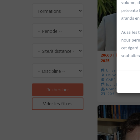
volume, d
présente 
grands enj
Aussi les
nous perm
cet égard,
20600 Histoire de l
souhaiter
2025
Université d'été 202
Louvain-la-Neuve
GABRIEL Vincent
Jour : Lu-Ma-Me-Je-V
Nombre de séances 
Rechercher
120 €
Vider les filtres