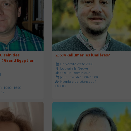
u sein des
20604 Rallumer les lumières?
 ( Grand Egyptian
Université d'été 2026
Louvain-la-Neuve
COLLIN Dominique
6
Jour : mardi 10:00- 16:00
Nombre de séances : 1
60 €
e 10:00- 16:00
: 2