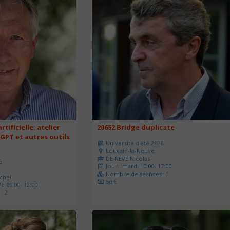
rtificielle: atelier
20652 Bridge duplicate
 GPT et autres outils
Université d'été 2026
Louvain-la-Neuve
DE NÈVE Nicolas
6
Jour : mardi 10:00- 17:00
Nombre de séances : 1
chel
50 €
e 09:00- 12:00
: 2