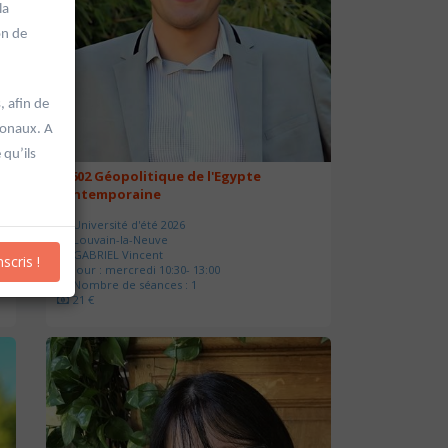
la
on de
, afin de
ionaux. A
 qu’ils
20602 Géopolitique de l'Egypte
contemporaine
Université d'été 2026
Louvain-la-Neuve
GABRIEL Vincent
nscris !
Jour : mercredi 10:30- 13:00
Nombre de séances : 1
21 €