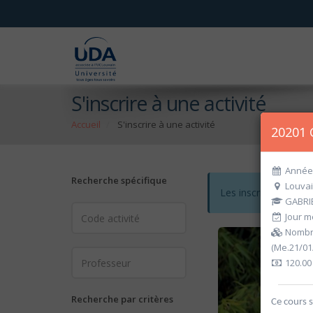
S'inscrire à une activité
Accueil
S'inscrire à une activité
20201 
Année 
Recherche spécifique
Louvai
Les inscriptions po
GABRIE
Jour me
Nombre
(Me.21/01
120.00
Recherche par critères
Ce cours s