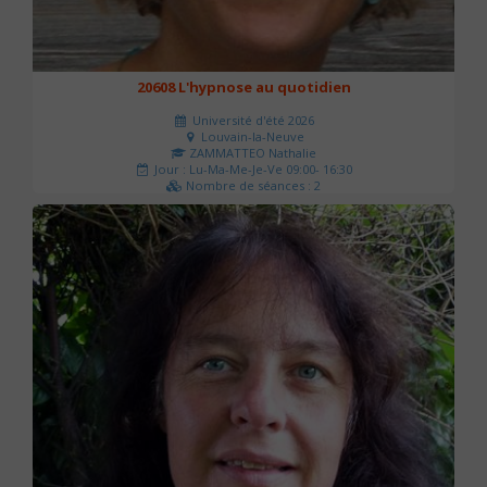
20608 L'hypnose au quotidien
Université d'été 2026
Louvain-la-Neuve
ZAMMATTEO Nathalie
Jour : Lu-Ma-Me-Je-Ve 09:00- 16:30
Nombre de séances : 2
140 €