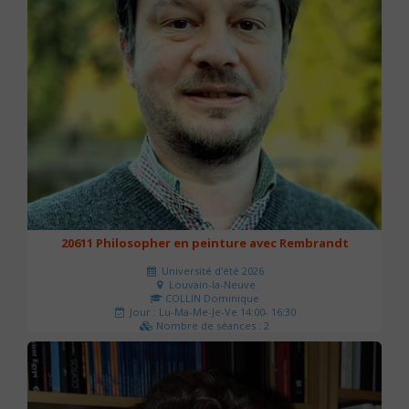
20611 Philosopher en peinture avec Rembrandt
Université d'été 2026
Louvain-la-Neuve
COLLIN Dominique
Jour : Lu-Ma-Me-Je-Ve 14:00- 16:30
Nombre de séances : 2
51 €