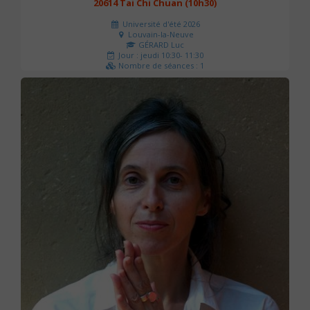
20614 Tai Chi Chuan (10h30)
Université d'été 2026
Louvain-la-Neuve
GÉRARD Luc
Jour : jeudi 10:30- 11:30
Nombre de séances : 1
0 €