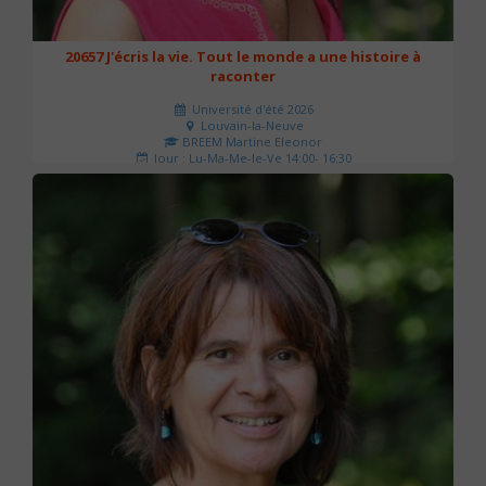
20657 J'écris la vie. Tout le monde a une histoire à
raconter
Université d'été 2026
Louvain-la-Neuve
BREEM Martine Eleonor
Jour : Lu-Ma-Me-Je-Ve 14:00- 16:30
Nombre de séances : 3
75 €