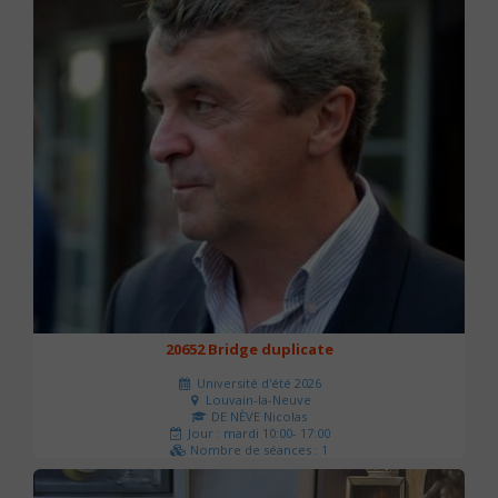
20652 Bridge duplicate
Université d'été 2026
Louvain-la-Neuve
DE NÈVE Nicolas
Jour : mardi 10:00- 17:00
Nombre de séances : 1
50 €