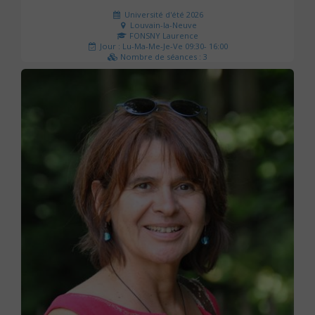
Université d'été 2026
Louvain-la-Neuve
FONSNY Laurence
Jour : Lu-Ma-Me-Je-Ve 09:30- 16:00
Nombre de séances : 3
190 €