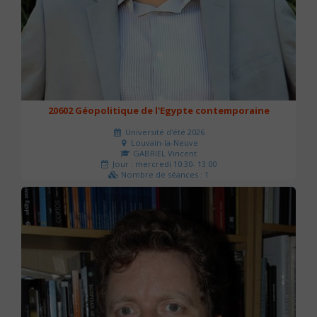
20602 Géopolitique de l'Egypte contemporaine
Université d'été 2026
Louvain-la-Neuve
GABRIEL Vincent
Jour : mercredi 10:30- 13:00
Nombre de séances : 1
21 €