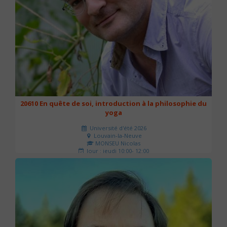
20610 En quête de soi, introduction à la philosophie du
yoga
Université d'été 2026
Louvain-la-Neuve
MONSEU Nicolas
Jour : jeudi 10:00- 12:00
Nombre de séances : 1
21 €