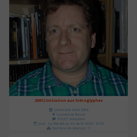
20612 Initiation aux hiéroglyphes
Université d'été 2026
Louvain-la-Neuve
POLET Sébastien
Jour : Lu-Ma-Me-Je-Ve-Sa-Di 09:30- 12:30
Nombre de séances : 5
140 €