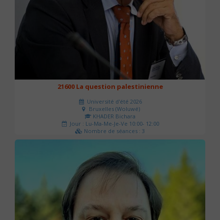
21600 La question palestinienne
Université d'été 2026
Bruxelles (Woluwé)
KHADER Bichara
Jour : Lu-Ma-Me-Je-Ve 10:00- 12:00
Nombre de séances : 3
63 €