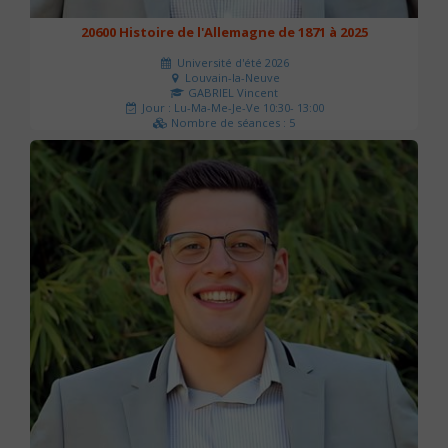
20600 Histoire de l'Allemagne de 1871 à 2025
Université d'été 2026
Louvain-la-Neuve
GABRIEL Vincent
Jour : Lu-Ma-Me-Je-Ve 10:30- 13:00
Nombre de séances : 5
120 €