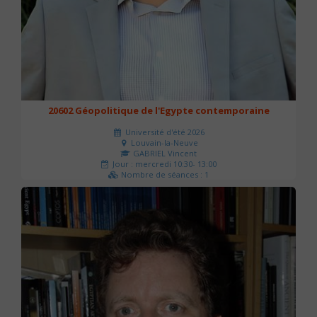
20602 Géopolitique de l'Egypte contemporaine
Université d'été 2026
Louvain-la-Neuve
GABRIEL Vincent
Jour : mercredi 10:30- 13:00
Nombre de séances : 1
21 €