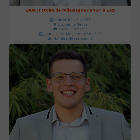
20600 Histoire de l'Allemagne de 1871 à 2025
Université d'été 2026
Louvain-la-Neuve
GABRIEL Vincent
Jour : Lu-Ma-Me-Je-Ve 10:30- 13:00
Nombre de séances : 5
120 €