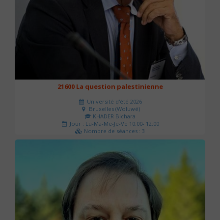
21600 La question palestinienne
Université d'été 2026
Bruxelles (Woluwé)
KHADER Bichara
Jour : Lu-Ma-Me-Je-Ve 10:00- 12:00
Nombre de séances : 3
63 €