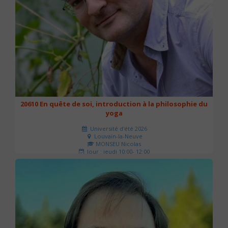
20610 En quête de soi, introduction à la philosophie du
yoga
Université d'été 2026
Louvain-la-Neuve
MONSEU Nicolas
Jour : jeudi 10:00- 12:00
Nombre de séances : 1
21 €