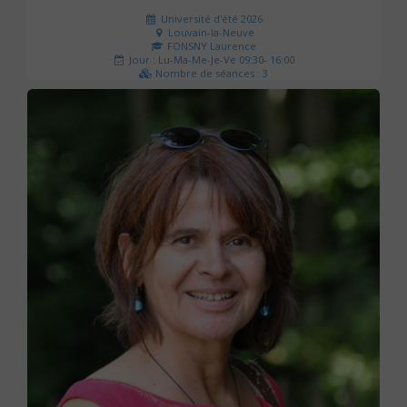
Université d'été 2026
Louvain-la-Neuve
FONSNY Laurence
Jour : Lu-Ma-Me-Je-Ve 09:30- 16:00
Nombre de séances : 3
190 €