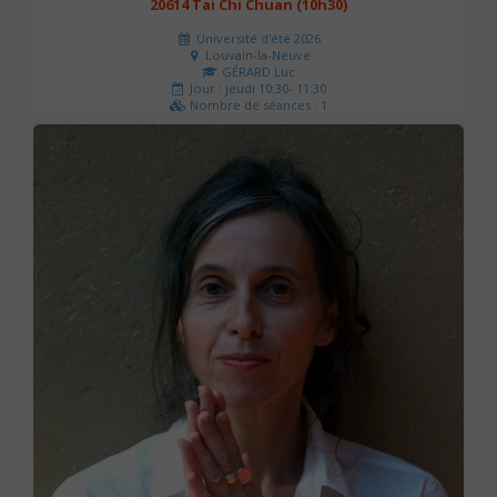
20614 Tai Chi Chuan (10h30)
Université d'été 2026
Louvain-la-Neuve
GÉRARD Luc
Jour : jeudi 10:30- 11:30
Nombre de séances : 1
0 €