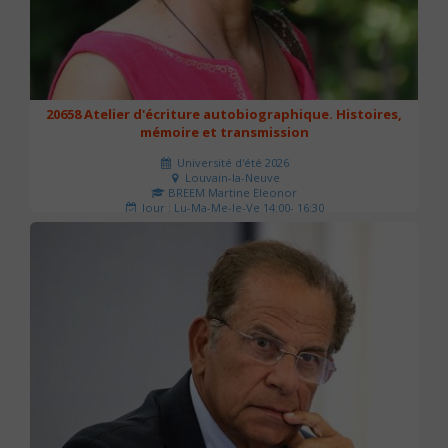
20658 Atelier d'écriture autobiographique. Histoires,
mémoire et transmission
Université d'été 2026
Louvain-la-Neuve
BREEM Martine Eleonor
Jour : Lu-Ma-Me-Je-Ve 14:00- 16:30
Nombre de séances : 3
75 €