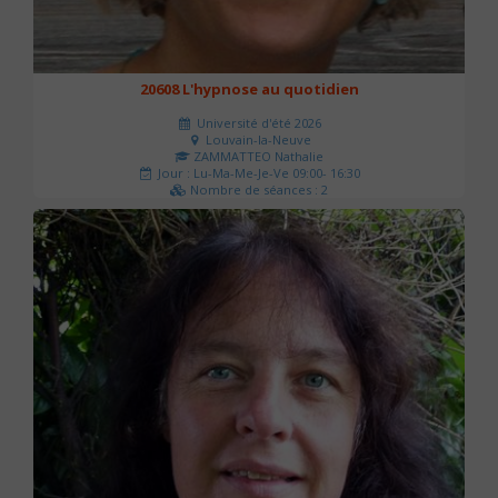
20608 L'hypnose au quotidien
Université d'été 2026
Louvain-la-Neuve
ZAMMATTEO Nathalie
Jour : Lu-Ma-Me-Je-Ve 09:00- 16:30
Nombre de séances : 2
140 €