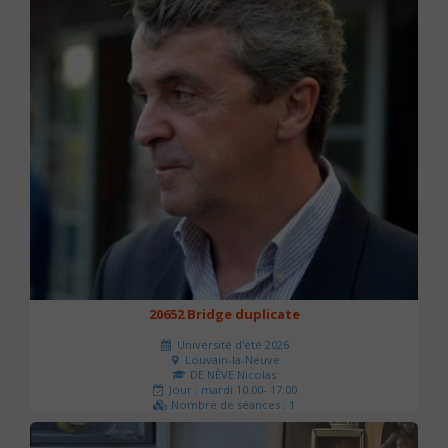
20652 Bridge duplicate
Université d'été 2026
Louvain-la-Neuve
DE NÈVE Nicolas
Jour : mardi 10:00- 17:00
Nombre de séances : 1
50 €