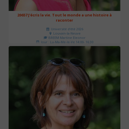
20657 J'écris la vie. Tout le monde a une histoire à
raconter
Université d'été 2026
Louvain-la-Neuve
BREEM Martine Eleonor
Jour : Lu-Ma-Me-Je-Ve 14:00- 16:30
Nombre de séances : 3
75 €