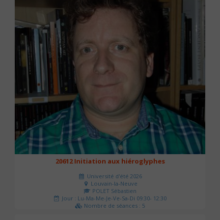
20612 Initiation aux hiéroglyphes
Université d'été 2026
Louvain-la-Neuve
POLET Sébastien
Jour : Lu-Ma-Me-Je-Ve-Sa-Di 09:30- 12:30
Nombre de séances : 5
140 €