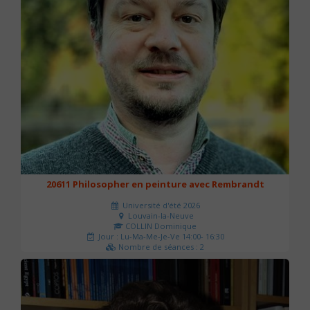
20611 Philosopher en peinture avec Rembrandt
Université d'été 2026
Louvain-la-Neuve
COLLIN Dominique
Jour : Lu-Ma-Me-Je-Ve 14:00- 16:30
Nombre de séances : 2
51 €