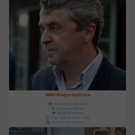
20652 Bridge duplicate
Université d'été 2026
Louvain-la-Neuve
DE NÈVE Nicolas
Jour : mardi 10:00- 17:00
Nombre de séances : 1
50 €