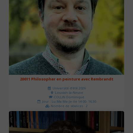
20611 Philosopher en peinture avec Rembrandt
Université d'été 2026
Louvain-la-Neuve
COLLIN Dominique
Jour : Lu-Ma-Me-Je-Ve 14:00- 16:30
Nombre de séances : 2
51 €