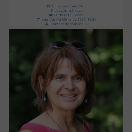
Université d'été 2026
Louvain-la-Neuve
FONSNY Laurence
Jour : Lu-Ma-Me-Je-Ve 09:30- 16:00
Nombre de séances : 3
190 €