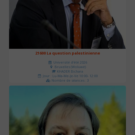
21600 La question palestinienne
Université d'été 2026
Bruxelles (Woluwé)
KHADER Bichara
Jour : Lu-Ma-Me-Je-Ve 10:00- 12:00
Nombre de séances : 3
63 €