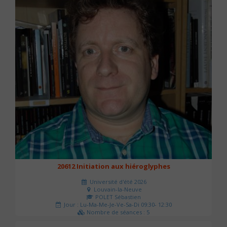
20612 Initiation aux hiéroglyphes
Université d'été 2026
Louvain-la-Neuve
POLET Sébastien
Jour : Lu-Ma-Me-Je-Ve-Sa-Di 09:30- 12:30
Nombre de séances : 5
140 €