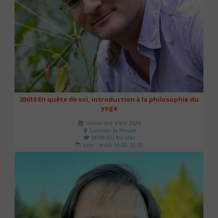
20610 En quête de soi, introduction à la philosophie du
yoga
Université d'été 2026
Louvain-la-Neuve
MONSEU Nicolas
Jour : jeudi 10:00- 12:00
Nombre de séances : 1
21 €