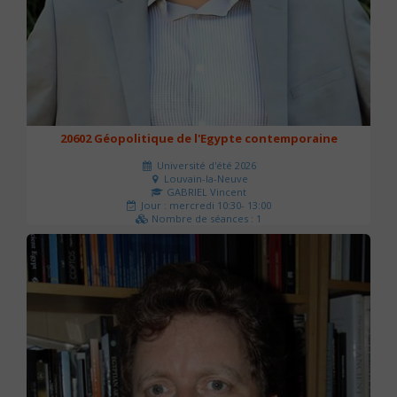
20602 Géopolitique de l'Egypte contemporaine
Université d'été 2026
Louvain-la-Neuve
GABRIEL Vincent
Jour : mercredi 10:30- 13:00
Nombre de séances : 1
21 €