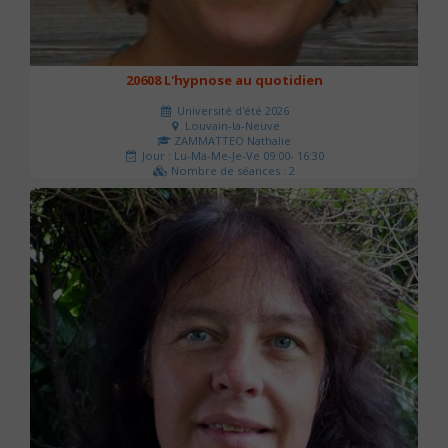
20608 L'hypnose au quotidien
Université d'été 2026
Louvain-la-Neuve
ZAMMATTEO Nathalie
Jour : Lu-Ma-Me-Je-Ve 09:00- 16:30
Nombre de séances : 2
140 €