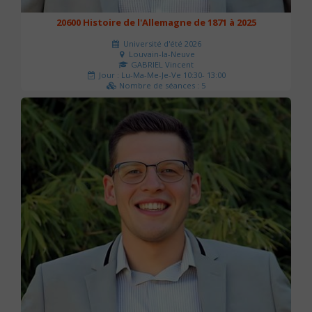
20600 Histoire de l'Allemagne de 1871 à 2025
Université d'été 2026
Louvain-la-Neuve
GABRIEL Vincent
Jour : Lu-Ma-Me-Je-Ve 10:30- 13:00
Nombre de séances : 5
120 €