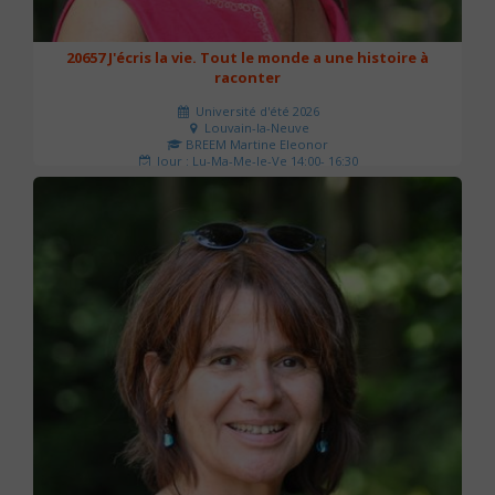
20657 J'écris la vie. Tout le monde a une histoire à
raconter
Université d'été 2026
Louvain-la-Neuve
BREEM Martine Eleonor
Jour : Lu-Ma-Me-Je-Ve 14:00- 16:30
Nombre de séances : 3
75 €