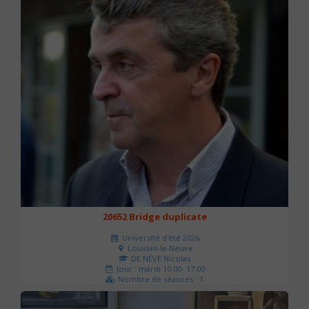
20652 Bridge duplicate
Université d'été 2026
Louvain-la-Neuve
DE NÈVE Nicolas
Jour : mardi 10:00- 17:00
Nombre de séances : 1
50 €