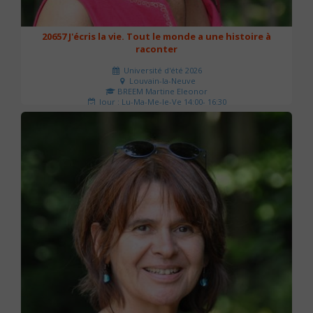
20657 J'écris la vie. Tout le monde a une histoire à
raconter
Université d'été 2026
Louvain-la-Neuve
BREEM Martine Eleonor
Jour : Lu-Ma-Me-Je-Ve 14:00- 16:30
Nombre de séances : 3
75 €