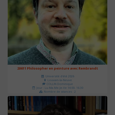
20611 Philosopher en peinture avec Rembrandt
Université d'été 2026
Louvain-la-Neuve
COLLIN Dominique
Jour : Lu-Ma-Me-Je-Ve 14:00- 16:30
Nombre de séances : 2
51 €