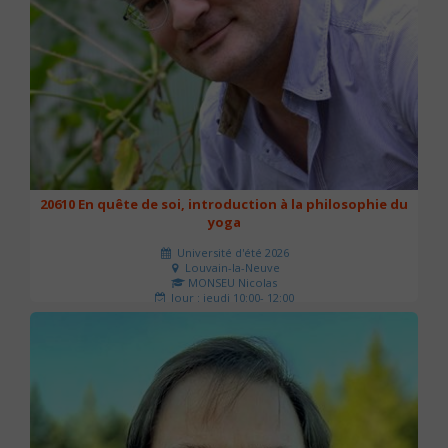
20610 En quête de soi, introduction à la philosophie du
yoga
Université d'été 2026
Louvain-la-Neuve
MONSEU Nicolas
Jour : jeudi 10:00- 12:00
Nombre de séances : 1
21 €