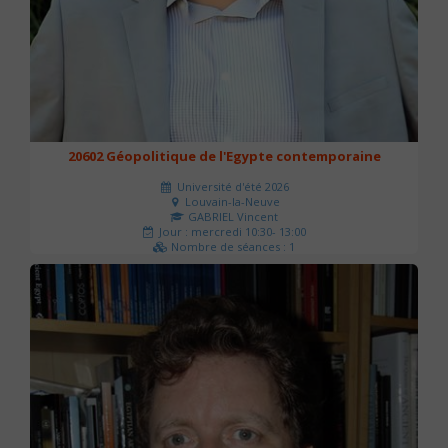
20602 Géopolitique de l'Egypte contemporaine
Université d'été 2026
Louvain-la-Neuve
GABRIEL Vincent
Jour : mercredi 10:30- 13:00
Nombre de séances : 1
21 €