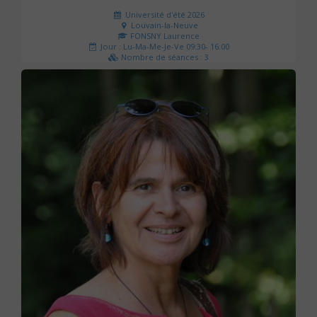
Université d'été 2026
Louvain-la-Neuve
FONSNY Laurence
Jour : Lu-Ma-Me-Je-Ve 09:30- 16:00
Nombre de séances : 3
190 €