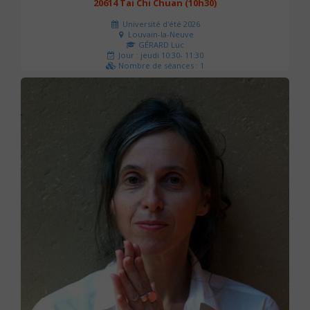
20614 Tai Chi Chuan (10h30)
Université d'été 2026
Louvain-la-Neuve
GÉRARD Luc
Jour : jeudi 10:30- 11:30
Nombre de séances : 1
0 €