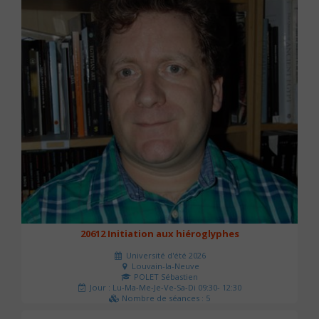
20612 Initiation aux hiéroglyphes
Université d'été 2026
Louvain-la-Neuve
POLET Sébastien
Jour : Lu-Ma-Me-Je-Ve-Sa-Di 09:30- 12:30
Nombre de séances : 5
140 €