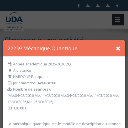
S'inscrire à une activité
×
22239 Mécanique Quantique
Accueil
S'inscrire à une activité
Année académique 2025-2026 2Q
À distance
Recherche spécifique
NARDONE Pasquale
Jour mercredi 14:00-16:00
Nombre de séances 6
(Me.04/02/2026,Me.11/02/2026,Me.04/03/2026,Me.11/03/2026,Me.
18/03/2026,Me.25/03/2026)
120.00 €
La mécanique quantique est le modèle de description du monde
Recherche par critères