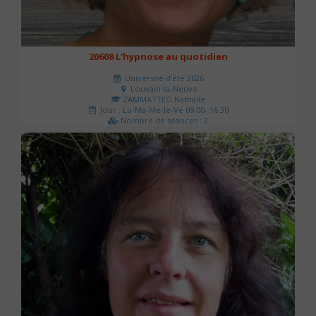
20608 L'hypnose au quotidien
Université d'été 2026
Louvain-la-Neuve
ZAMMATTEO Nathalie
Jour : Lu-Ma-Me-Je-Ve 09:00- 16:30
Nombre de séances : 2
140 €