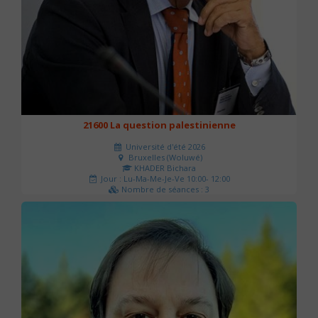
21600 La question palestinienne
Université d'été 2026
Bruxelles (Woluwé)
KHADER Bichara
Jour : Lu-Ma-Me-Je-Ve 10:00- 12:00
Nombre de séances : 3
63 €