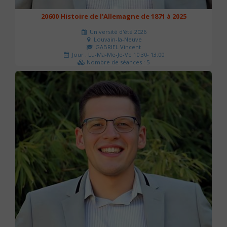
20600 Histoire de l'Allemagne de 1871 à 2025
Université d'été 2026
Louvain-la-Neuve
GABRIEL Vincent
Jour : Lu-Ma-Me-Je-Ve 10:30- 13:00
Nombre de séances : 5
120 €