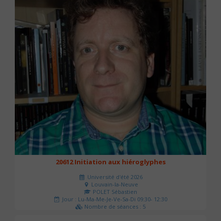
20612 Initiation aux hiéroglyphes
Université d'été 2026
Louvain-la-Neuve
POLET Sébastien
Jour : Lu-Ma-Me-Je-Ve-Sa-Di 09:30- 12:30
Nombre de séances : 5
140 €