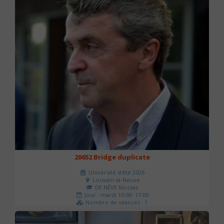
20652 Bridge duplicate
Université d'été 2026
Louvain-la-Neuve
DE NÈVE Nicolas
Jour : mardi 10:00- 17:00
Nombre de séances : 1
50 €