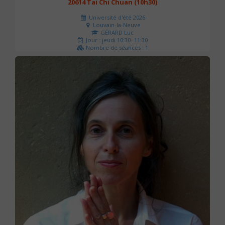
20614 Tai Chi Chuan (10h30)
Université d'été 2026
Louvain-la-Neuve
GÉRARD Luc
Jour : jeudi 10:30- 11:30
Nombre de séances : 1
0 €