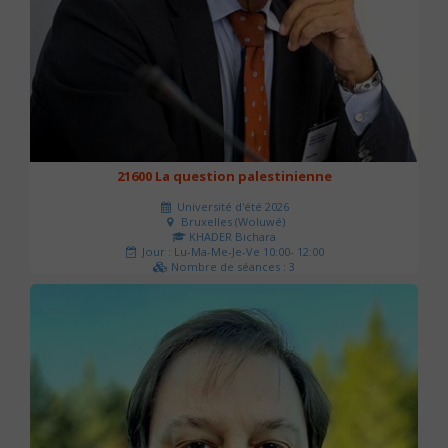
21600 La question palestinienne
Université d'été 2026
Bruxelles (Woluwé)
KHADER Bichara
Jour : Lu-Ma-Me-Je-Ve 10:00- 12:00
Nombre de séances : 3
63 €