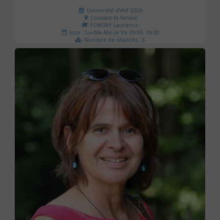
Université d'été 2026
Louvain-la-Neuve
FONSNY Laurence
Jour : Lu-Ma-Me-Je-Ve 09:30- 16:00
Nombre de séances : 3
190 €