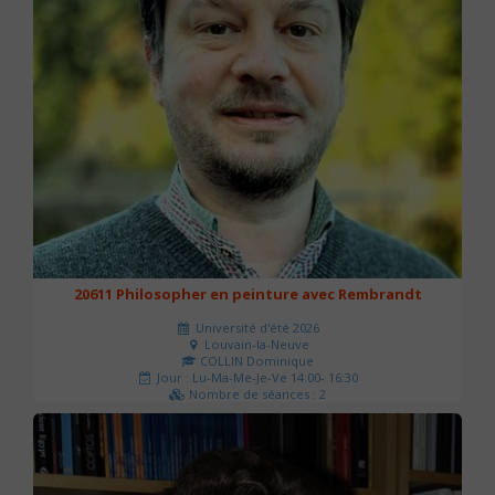
20611 Philosopher en peinture avec Rembrandt
Université d'été 2026
Louvain-la-Neuve
COLLIN Dominique
Jour : Lu-Ma-Me-Je-Ve 14:00- 16:30
Nombre de séances : 2
51 €