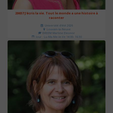
20657 J'écris la vie. Tout le monde a une histoire à
raconter
Université d'été 2026
Louvain-la-Neuve
BREEM Martine Eleonor
Jour : Lu-Ma-Me-Je-Ve 14:00- 16:30
Nombre de séances : 3
75 €