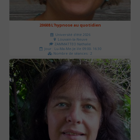
20608 L'hypnose au quotidien
Université d'été 2026
Louvain-la-Neuve
ZAMMATTEO Nathalie
Jour : Lu-Ma-Me-Je-Ve 09:00- 16:30
Nombre de séances : 2
140 €