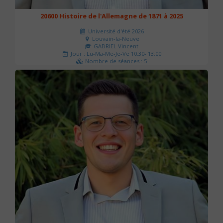
20600 Histoire de l'Allemagne de 1871 à 2025
Université d'été 2026
Louvain-la-Neuve
GABRIEL Vincent
Jour : Lu-Ma-Me-Je-Ve 10:30- 13:00
Nombre de séances : 5
120 €