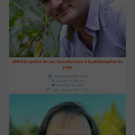
20610 En quête de soi, introduction à la philosophie du
yoga
Université d'été 2026
Louvain-la-Neuve
MONSEU Nicolas
Jour : jeudi 10:00- 12:00
Nombre de séances : 1
21 €