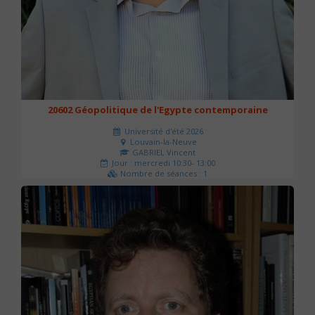
20602 Géopolitique de l'Egypte contemporaine
Université d'été 2026
Louvain-la-Neuve
GABRIEL Vincent
Jour : mercredi 10:30- 13:00
Nombre de séances : 1
21 €