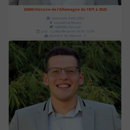
20600 Histoire de l'Allemagne de 1871 à 2025
Université d'été 2026
Louvain-la-Neuve
GABRIEL Vincent
Jour : Lu-Ma-Me-Je-Ve 10:30- 13:00
Nombre de séances : 5
120 €