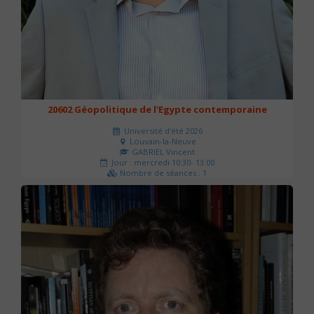
20602 Géopolitique de l'Egypte contemporaine
Université d'été 2026
Louvain-la-Neuve
GABRIEL Vincent
Jour : mercredi 10:30- 13:00
Nombre de séances : 1
21 €