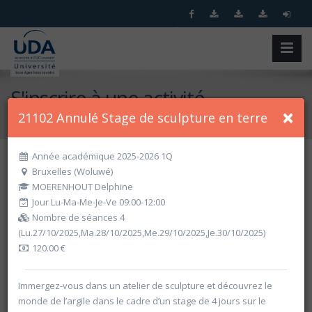
S'inscrire à une activité
×
21102 Annulé Stage de sculpture en terre
Accueil
S'inscrire à une activité
Année académique 2025-2026 1Q
Bruxelles (Woluwé)
Recherche spécifique
MOERENHOUT Delphine
Jour Lu-Ma-Me-Je-Ve 09:00-12:00
Nombre de séances 4
(Lu.27/10/2025,Ma.28/10/2025,Me.29/10/2025,Je.30/10/2025)
120.00 €
Immergez-vous dans un atelier de sculpture et découvrez le
monde de l’argile dans le cadre d’un stage de 4 jours sur le
Recherche par critères