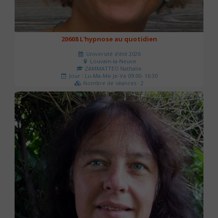
20608 L'hypnose au quotidien
Université d'été 2026
Louvain-la-Neuve
ZAMMATTEO Nathalie
Jour : Lu-Ma-Me-Je-Ve 09:00- 16:30
Nombre de séances : 2
140 €