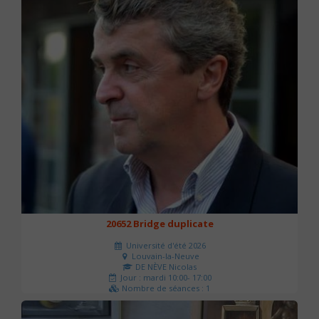
20652 Bridge duplicate
Université d'été 2026
Louvain-la-Neuve
DE NÈVE Nicolas
Jour : mardi 10:00- 17:00
Nombre de séances : 1
50 €