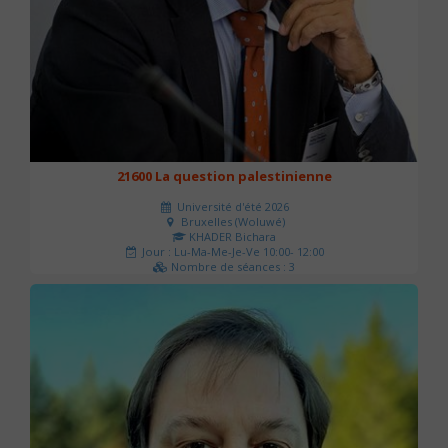
21600 La question palestinienne
Université d'été 2026
Bruxelles (Woluwé)
KHADER Bichara
Jour : Lu-Ma-Me-Je-Ve 10:00- 12:00
Nombre de séances : 3
63 €