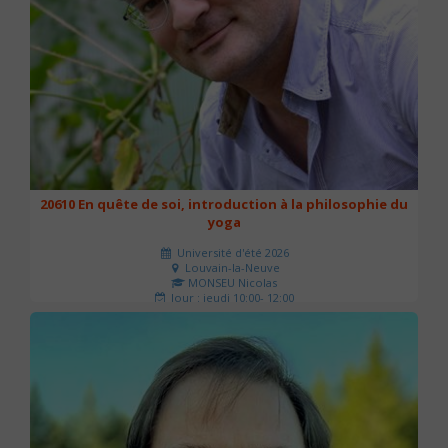
20610 En quête de soi, introduction à la philosophie du
yoga
Université d'été 2026
Louvain-la-Neuve
MONSEU Nicolas
Jour : jeudi 10:00- 12:00
Nombre de séances : 1
21 €