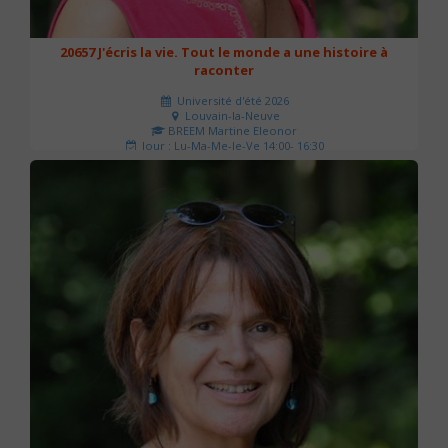
20657 J'écris la vie. Tout le monde a une histoire à
raconter
Université d'été 2026
Louvain-la-Neuve
BREEM Martine Eleonor
Jour : Lu-Ma-Me-Je-Ve 14:00- 16:30
Nombre de séances : 3
75 €