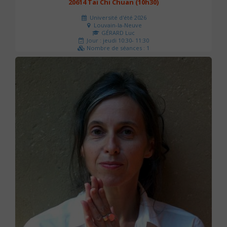
20614 Tai Chi Chuan (10h30)
Université d'été 2026
Louvain-la-Neuve
GÉRARD Luc
Jour : jeudi 10:30- 11:30
Nombre de séances : 1
0 €