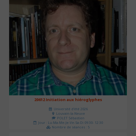
20612 Initiation aux hiéroglyphes
Université d'été 2026
Louvain-la-Neuve
POLET Sébastien
Jour : Lu-Ma-Me-Je-Ve-Sa-Di 09:30- 12:30
Nombre de séances : 5
140 €