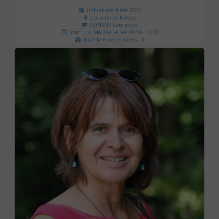
Université d'été 2026
Louvain-la-Neuve
FONSNY Laurence
Jour : Lu-Ma-Me-Je-Ve 09:30- 16:00
Nombre de séances : 3
190 €