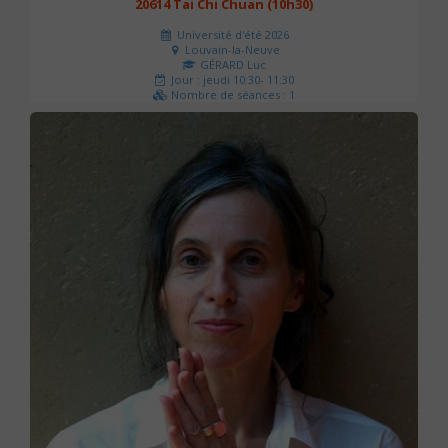
20614 Tai Chi Chuan (10h30)
Université d'été 2026
Louvain-la-Neuve
GÉRARD Luc
Jour : jeudi 10:30- 11:30
Nombre de séances : 1
0 €