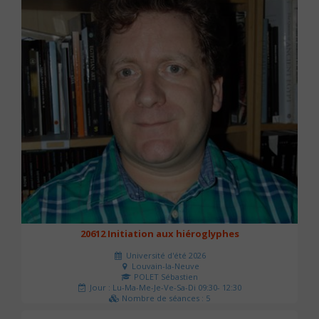
20612 Initiation aux hiéroglyphes
Université d'été 2026
Louvain-la-Neuve
POLET Sébastien
Jour : Lu-Ma-Me-Je-Ve-Sa-Di 09:30- 12:30
Nombre de séances : 5
140 €