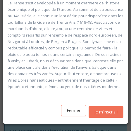
La Hanse s’est développée à un moment charnière de l’histoire
économique et politique de l’Europe. Au sommet de sa puissance
au 14e siècle, elle connut un lent déclin pour disparaître dans les
tourbillons de la Guerre de Trente Ans (1618-48). Association de
marchands d’abord, elle regroupa une centaine de villes et
comptoirs répartis sur l’ensemble de l’espace nord européen, de
Novgorod à Londres, de Bergen à Bruges. Son dynamisme et sa
redoutable efficacité y compris politique lui permit de faire « la
pluie et le beau temps » dans certains royaumes. De ses racines
à Visby et Lübeck, nous découvrirons dans quel contexte elle prit
une place centrale dans l’évolution de l’univers baltique dans
des domaines très variés. Aujourd’hui encore, de nombreuses «
Villes Libres hanséatiques » entretiennent l’héritage de cette «
épopée » étonnante, même aux yeux de nos critères modernes
Rechercher
Fermer
Je m'inscris !
Vider les filtres