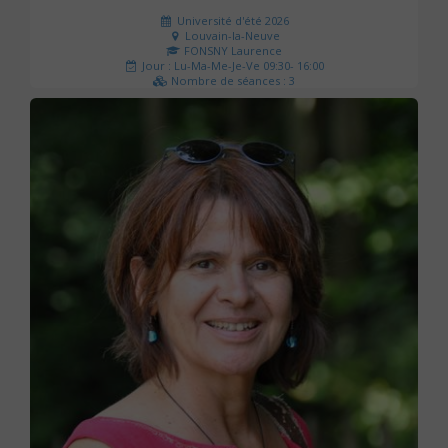
Université d'été 2026
Louvain-la-Neuve
FONSNY Laurence
Jour : Lu-Ma-Me-Je-Ve 09:30- 16:00
Nombre de séances : 3
190 €