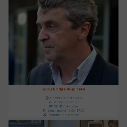
20652 Bridge duplicate
Université d'été 2026
Louvain-la-Neuve
DE NÈVE Nicolas
Jour : mardi 10:00- 17:00
Nombre de séances : 1
50 €