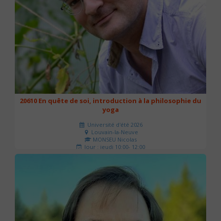
20610 En quête de soi, introduction à la philosophie du
yoga
Université d'été 2026
Louvain-la-Neuve
MONSEU Nicolas
Jour : jeudi 10:00- 12:00
Nombre de séances : 1
21 €