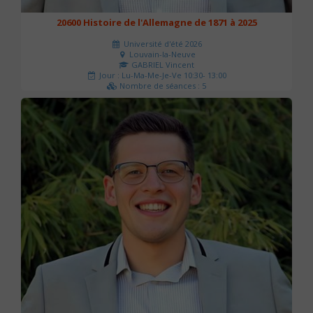
20600 Histoire de l'Allemagne de 1871 à 2025
Université d'été 2026
Louvain-la-Neuve
GABRIEL Vincent
Jour : Lu-Ma-Me-Je-Ve 10:30- 13:00
Nombre de séances : 5
120 €