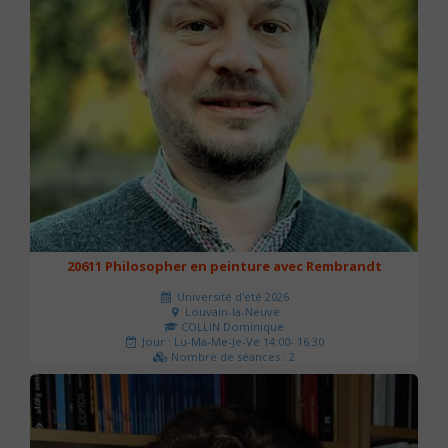
20611 Philosopher en peinture avec Rembrandt
Université d'été 2026
Louvain-la-Neuve
COLLIN Dominique
Jour : Lu-Ma-Me-Je-Ve 14:00- 16:30
Nombre de séances : 2
51 €