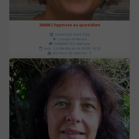
20608 L'hypnose au quotidien
Université d'été 2026
Louvain-la-Neuve
ZAMMATTEO Nathalie
Jour : Lu-Ma-Me-Je-Ve 09:00- 16:30
Nombre de séances : 2
140 €