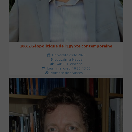
20602 Géopolitique de l'Egypte contemporaine
Université d'été 2026
Louvain-la-Neuve
GABRIEL Vincent
Jour : mercredi 10:30- 13:00
Nombre de séances : 1
21 €