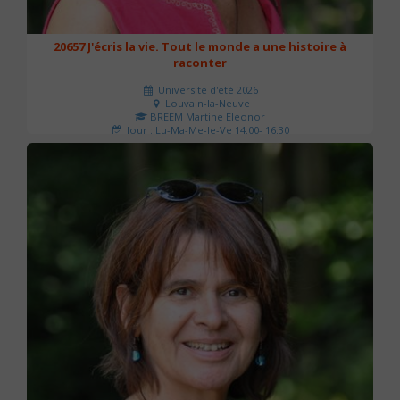
20657 J'écris la vie. Tout le monde a une histoire à
raconter
Université d'été 2026
Louvain-la-Neuve
BREEM Martine Eleonor
Jour : Lu-Ma-Me-Je-Ve 14:00- 16:30
Nombre de séances : 3
75 €