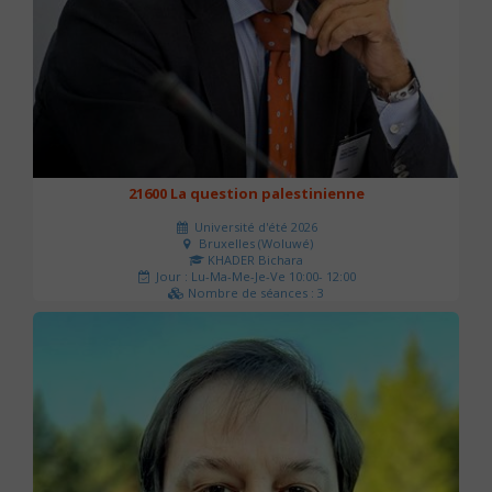
21600 La question palestinienne
Université d'été 2026
Bruxelles (Woluwé)
KHADER Bichara
Jour : Lu-Ma-Me-Je-Ve 10:00- 12:00
Nombre de séances : 3
63 €