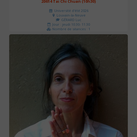
20614 Tai Chi Chuan (10h30)
Université d'été 2026
Louvain-la-Neuve
GÉRARD Luc
Jour : jeudi 10:30- 11:30
Nombre de séances : 1
0 €