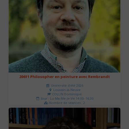
20611 Philosopher en peinture avec Rembrandt
Université d'été 2026
Louvain-la-Neuve
COLLIN Dominique
Jour : Lu-Ma-Me-Je-Ve 14:00- 16:30
Nombre de séances : 2
51 €