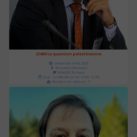
21600 La question palestinienne
Université d'été 2026
Bruxelles (Woluwé)
KHADER Bichara
Jour : Lu-Ma-Me-Je-Ve 10:00- 12:00
Nombre de séances : 3
63 €