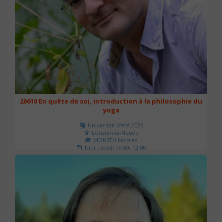
20610 En quête de soi, introduction à la philosophie du
yoga
Université d'été 2026
Louvain-la-Neuve
MONSEU Nicolas
Jour : jeudi 10:00- 12:00
Nombre de séances : 1
21 €