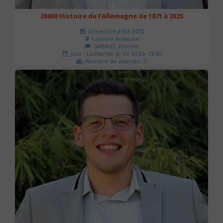
20600 Histoire de l'Allemagne de 1871 à 2025
Université d'été 2026
Louvain-la-Neuve
GABRIEL Vincent
Jour : Lu-Ma-Me-Je-Ve 10:30- 13:00
Nombre de séances : 5
120 €