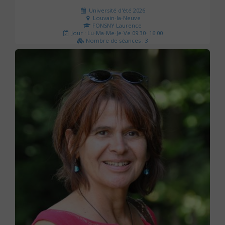
Université d'été 2026
Louvain-la-Neuve
FONSNY Laurence
Jour : Lu-Ma-Me-Je-Ve 09:30- 16:00
Nombre de séances : 3
190 €