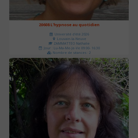
20608 L'hypnose au quotidien
Université d'été 2026
Louvain-la-Neuve
ZAMMATTEO Nathalie
Jour : Lu-Ma-Me-Je-Ve 09:00- 16:30
Nombre de séances : 2
140 €