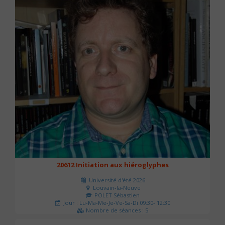
20612 Initiation aux hiéroglyphes
Université d'été 2026
Louvain-la-Neuve
POLET Sébastien
Jour : Lu-Ma-Me-Je-Ve-Sa-Di 09:30- 12:30
Nombre de séances : 5
140 €