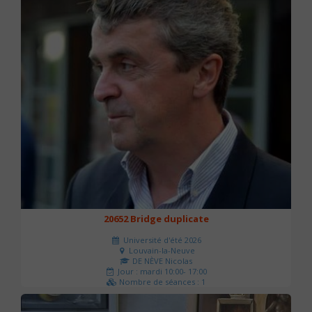
20652 Bridge duplicate
Université d'été 2026
Louvain-la-Neuve
DE NÈVE Nicolas
Jour : mardi 10:00- 17:00
Nombre de séances : 1
50 €