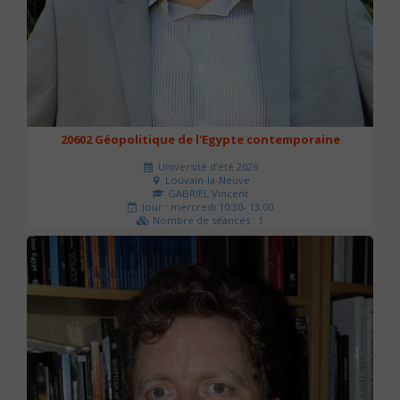
20602 Géopolitique de l'Egypte contemporaine
Université d'été 2026
Louvain-la-Neuve
GABRIEL Vincent
Jour : mercredi 10:30- 13:00
Nombre de séances : 1
21 €