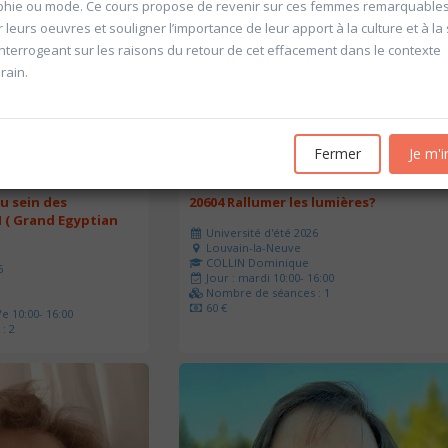
hie ou mode. Ce cours propose de revenir sur ces femmes remarquable
r leurs oeuvres et souligner l’importance de leur apport à la culture et à la
’interrogeant sur les raisons du retour de cet effacement dans le contexte
rain.
Fermer
Je m'i
u sein des
20604 Rallumer les lumières?
 ( Grand Egyptian
Université d'été 2026
Louvain-la-Neuve
COLLIN Dominique
6
Jour : mardi 10:00- 16:00
Nombre de séances : 1
60 €
e 10:00- 16:00
: 2