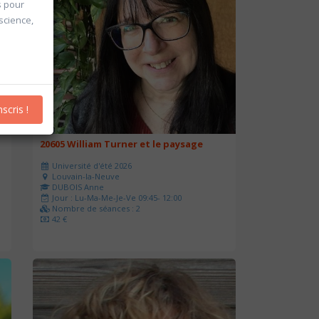
s pour
 science,
nscris !
20605 William Turner et le paysage
Université d'été 2026
Louvain-la-Neuve
DUBOIS Anne
Jour : Lu-Ma-Me-Je-Ve 09:45- 12:00
Nombre de séances : 2
42 €