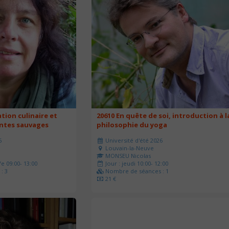
ation culinaire et
20610 En quête de soi, introduction à l
antes sauvages
philosophie du yoga
6
Université d'été 2026
Louvain-la-Neuve
MONSEU Nicolas
e 09:00- 13:00
Jour : jeudi 10:00- 12:00
: 3
Nombre de séances : 1
21 €