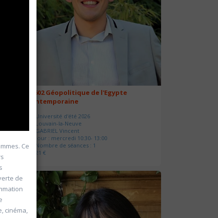
20602 Géopolitique de l'Egypte
contemporaine
Université d'été 2026
Louvain-la-Neuve
GABRIEL Vincent
Jour : mercredi 10:30- 13:00
 femmes. Ce
Nombre de séances : 1
21 €
rs
s
verte de
rammation
e
e, cinéma,