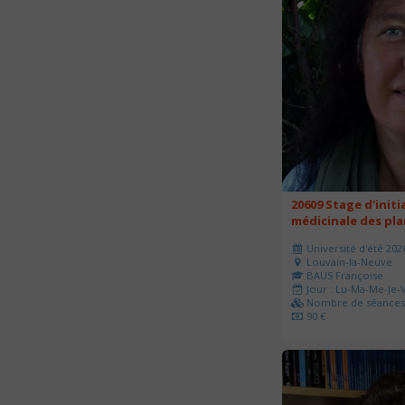
20609 Stage d'initi
médicinale des pl
Université d'été 202
Louvain-la-Neuve
BAUS Françoise
Jour : Lu-Ma-Me-Je-V
Nombre de séances 
90 €