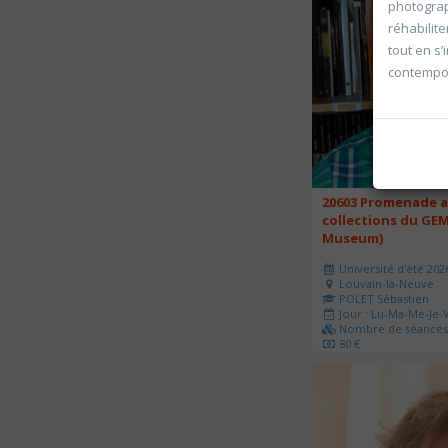
photograp
réhabilite
tout en s
contempo
20603 Promenade a
collections du GEM
Museum)
Université d'été 202
Louvain-la-Neuve
POLET Sébastien
Jour : Lu-Ma-Me-Je-V
Nombre de séances 
80 €