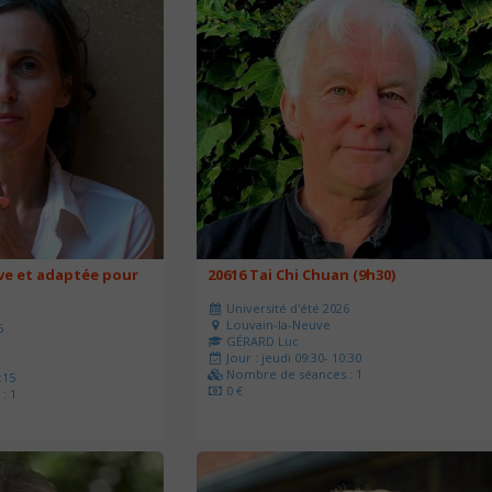
ve et adaptée pour
20616 Tai Chi Chuan (9h30)
Université d'été 2026
Louvain-la-Neuve
6
GÉRARD Luc
Jour : jeudi 09:30- 10:30
Nombre de séances : 1
:15
0 €
: 1