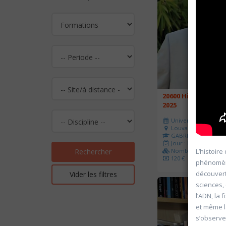
20600 Histoire de l
2025
Université d'été 202
Louvain-la-Neuve
GABRIEL Vincent
Jour : Lu-Ma-Me-Je-V
L’histoire
Nombre de séances 
Rechercher
120 €
phénomène 
découvert
Vider les filtres
sciences,
l’ADN, la 
et même l
s’observe