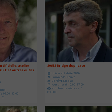
rtificielle: atelier
20652 Bridge duplicate
 GPT et autres outils
Université d'été 2026
Louvain-la-Neuve
DE NÈVE Nicolas
6
Jour : mardi 10:00- 17:00
Nombre de séances : 1
chel
50 €
e 09:00- 12:00
: 2