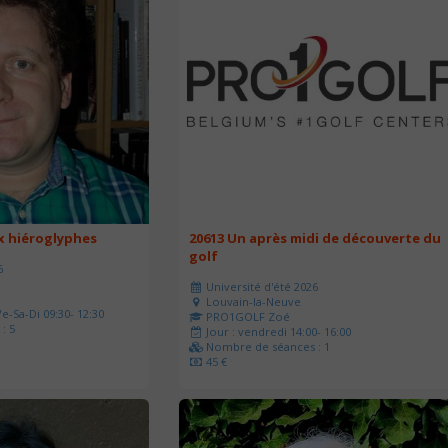
ux hiéroglyphes
20613 Un après midi de découverte du
golf
6
Université d'été 2026
Louvain-la-Neuve
e-Sa-Di 09:30- 12:30
PRO1GOLF Zoé
: 5
Jour : vendredi 14:00- 16:00
Nombre de séances : 1
45 €