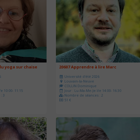
u yoga sur chaise
20607 Apprendre à lire Marc
6
Université d'été 2026
Louvain-la-Neuve
COLLIN Dominique
e 10:00- 11:15
Jour : Lu-Ma-Me-Je-Ve 14:00- 16:30
: 3
Nombre de séances : 2
51 €