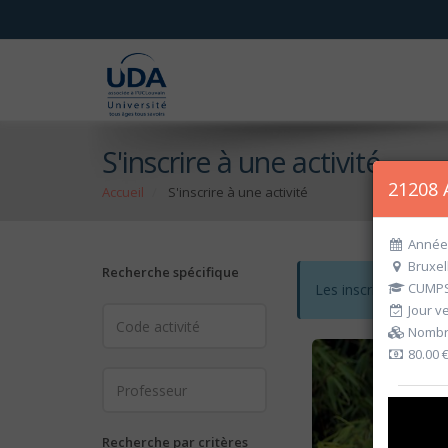
S'inscrire à une activité
21208 
Accueil
S'inscrire à une activité
Année 
Bruxel
Recherche spécifique
CUMPS
Les inscriptions po
Jour ve
Nombre
80.00 
Recherche par critères